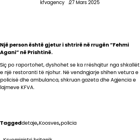
kfvagency
27 Mars 2025
Një person është gjetur i shtrirë në rrugën “Fehmi
Agani” në Prishtinë.
Siç po raportohet, dyshohet se ka rrëshqitur nga shkallët
e një restoranti të njohur. Në vendngjarje shihen vetura e
policisë dhe ambulanca, shkruan gazeta dhe Agjencia e
lajmeve KFVA.
Tagged
detaje
,
Koosves
,
policia
Kryeministri britanik