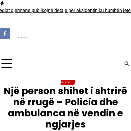
Skip
to
at gjermane publikojnë detaje për aksidentin ku humbën jetën t
content
Lajme
Një person shihet i shtrirë
në rrugë – Policia dhe
ambulanca në vendin e
ngjarjes