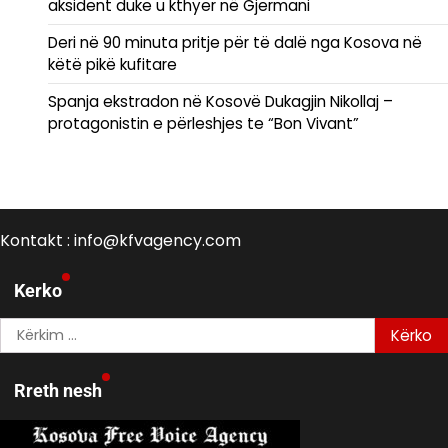
aksident duke u kthyer në Gjermani
Deri në 90 minuta pritje për të dalë nga Kosova në
këtë pikë kufitare
Spanja ekstradon në Kosovë Dukagjin Nikollaj –
protagonistin e përleshjes te “Bon Vivant”
Kontakt : info@kfvagency.com
Kerko
Kërko
për:
Rreth nesh