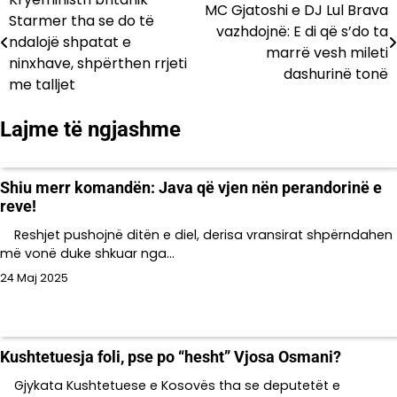
Lëvizje
MC Gjatoshi e DJ Lul Brava
Starmer tha se do të
vazhdojnë: E di që s’do ta
te
ndalojë shpatat e
marrë vesh mileti
ninxhave, shpërthen rrjeti
postimet
dashurinë tonë
me talljet
Lajme të ngjashme
Shiu merr komandën: Java që vjen nën perandorinë e
reve!
Reshjet pushojnë ditën e diel, derisa vransirat shpërndahen
më vonë duke shkuar nga…
24 Maj 2025
Kushtetuesja foli, pse po “hesht” Vjosa Osmani?
Gjykata Kushtetuese e Kosovës tha se deputetët e