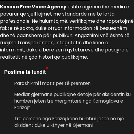
Kosova Free Voice Agency
është agjenci dhe media e
pavarur që sjell lajmet me standarde më të larta
profesionale. Ne hulumtojmë, verifikojmë dhe raportojmë
fakte të sakta, duke ofruar informacion të besueshëm
dhe të paanshëm për publikun. Angazhimi ynë është të
ruajmë transparencën, integritetin dhe lirinë e
informimit, duke u bërë zëri i qytetarëve dhe pasqyra e
realitetit në çdo histori që publikojmë.
Postime të fundit
Parashikimi i motit për të premten
Mediat gjermane publikojnë detaje për aksidentin ku
humbën jetën tre mërgimtarë nga Komogllava e
Ferizajt
Tre persona nga Ferizaj kanë humbur jetën në një
aksident duke u kthyer në Gjermani