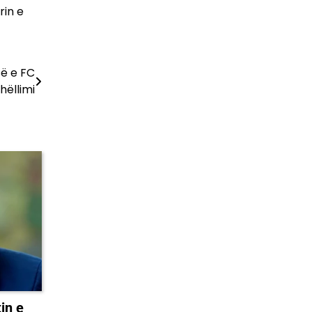
rin e
së e FC
hëllimi
in e