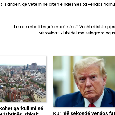
st Islandën, që vetëm në ditën e ndeshjes ta vendos flamu
I riu që mbeti i vrạrë mbrëmë në Vushtrri ishte pje
Mitrovica- klubi del me telegram ngus
okohet qarkullimi në
Kur një sekondë vendos fat
 Prishtinës, shkak