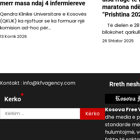
merr masa ndaj 4 infermiereve
maratona nd
“Prishtina 20
Qendra Klinike Universitare e Kosovës
(QKUK) ka njoftuar se ka formuar një
Të dielën e 28 
komision ad-hoc për…
bllokohet qarkul
13 Korrik 2026
26 Shtator 2025
Kontakt : info@kfvagency.com
Rreth nesh
Kerko
Kosova Free 
Kërko
dhe media e p
për:
standarde më 
hulumtojmë, v
fakte të sakta