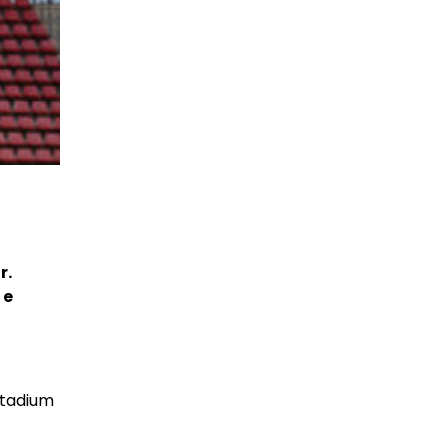
r.
 e
stadium