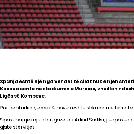
Spanja është një nga vendet të cilat nuk e njeh shtet
Kosova sonte në stadiumin e Murcias, zhvillon ndeshj
Ligës së Kombeve.
Por në stadium, emri i Kosovës është shkruar me fusnotë.
Sipas asaj që raporton gazetari Arlind Sadiku, përpos emr
gjatë stërvitjes.