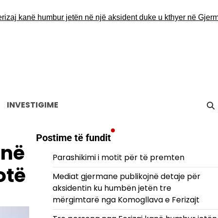
 kanë humbur jetën në një aksident duke u kthyer në Gjermani
De
INVESTIGIME
Postime të fundit
 në
Parashikimi i motit për të premten
otë
Mediat gjermane publikojnë detaje për
aksidentin ku humbën jetën tre
mërgimtarë nga Komogllava e Ferizajt