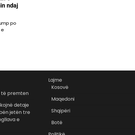
in ndaj
rump po
 e
Lajme
Kosovë
r të premten
Maqedoni
kojnë detaje
Shqipëri
bën jetën tre
gllava e
Botë
Politikë