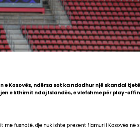
in e Kosovës, ndërsa sot ka ndodhur një skandal tjetë
en e kthimit ndaj Islandës, e vlefshme për play-offin
it me fusnotë, dje nuk ishte prezent flamuri i Kosovës në 