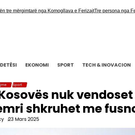
e mërgimtarë nga Komogllava e Ferizajt
Tre persona nga Ferizaj
DETËSI
EKONOMI
SPORT
TECH & INOVACION
ajme
Sport
 Kosovës nuk vendoset
emri shkruhet me fusn
cy
23 Mars 2025