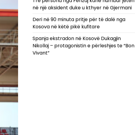
Tre persona nga Ferizaj kanë humbur jetën
në një aksident duke u kthyer në Gjermani
Deri në 90 minuta pritje për të dalë nga
Kosova në këtë pikë kufitare
Spanja ekstradon në Kosovë Dukagjin
Nikollaj – protagonistin e përleshjes te “Bon
Vivant”