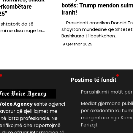
botës: Trump mendon sulm
ërkombëtare
Iranit!
25”
Presidenti amerikan Donald T
shtatorit do të
shqyrton mundësinë që Shtetet
limi në disa rrugë të…
Bashkuara t’i bashkohen…
19 Qershor 2025
Postime të fundit
Parashikimi i motit pë
Mediat gjermane publi
Voice Agency
është agjenci
për aksidentin ku hum
avarur që sjell lajmet me
mërgimtarë nga Komo
të larta profesionale. Ne
Ferizajt
erifikojmë dhe raportojmë
, duke ofruar informacion të