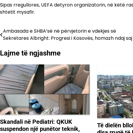
Sipas rregullores, UEFA detyron organizatorin, në këtë ra
shtetit mysafir.
Ambasada e SHBA’së në përvjetorin e vdekjes së
Lëvizje
Sekretares Albright: Progresi i Kosovës, homazh ndaj saj
te
Lajme të ngjashme
postimet
Skandali në Pediatri: QKUK
Të dielën bll
suspendon një punëtor teknik,
disa rrugë të