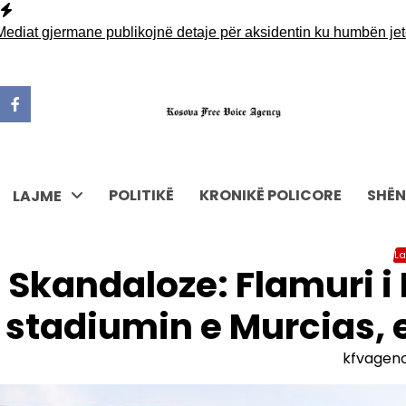
Skip
to
 gjermane publikojnë detaje për aksidentin ku humbën jetën tr
content
POLITIKË
KRONIKË POLICORE
SHËN
LAJME
L
Skandaloze: Flamuri i
stadiumin e Murcias, 
kfvagen