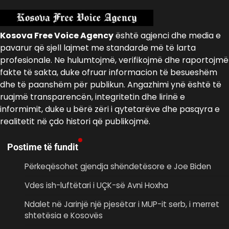
Kosova Free Voice Agency
është agjenci dhe media e
pavarur që sjell lajmet me standarde më të larta
profesionale. Ne hulumtojmë, verifikojmë dhe raportojmë
fakte të sakta, duke ofruar informacion të besueshëm
dhe të paanshëm për publikun. Angazhimi ynë është të
ruajmë transparencën, integritetin dhe lirinë e
informimit, duke u bërë zëri i qytetarëve dhe pasqyra e
realitetit në çdo histori që publikojmë.
Postime të fundit
Përkeqësohet gjendja shëndetësore e Joe Biden
Vdes ish-luftëtari i UÇK-së Avni Hoxha
Ndalet në Jarinjë një pjesëtar i MUP-it serb, i merret
shtetësia e Kosovës