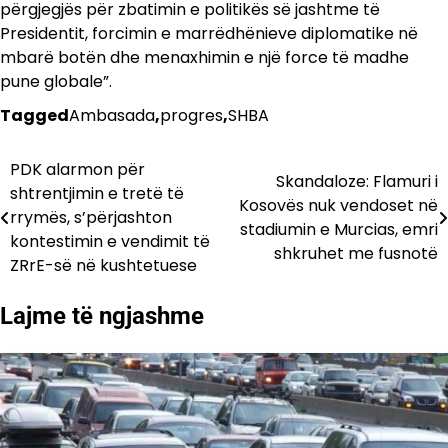
përgjegjës për zbatimin e politikës së jashtme të
Presidentit, forcimin e marrëdhënieve diplomatike në
mbarë botën dhe menaxhimin e një force të madhe
pune globale”.
Tagged
Ambasada
,
progres
,
SHBA
PDK alarmon për
Lëvizje
Skandaloze: Flamuri i
shtrentjimin e tretë të
Kosovës nuk vendoset në
te
rrymës, s’përjashton
stadiumin e Murcias, emri
kontestimin e vendimit të
postimet
shkruhet me fusnotë
ZRrE-së në kushtetuese
Lajme të ngjashme