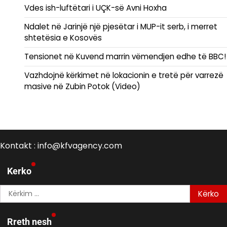
Vdes ish-luftëtari i UÇK-së Avni Hoxha
Ndalet në Jarinjë një pjesëtar i MUP-it serb, i merret
shtetësia e Kosovës
Tensionet në Kuvend marrin vëmendjen edhe të BBC!
Vazhdojnë kërkimet në lokacionin e tretë për varrezë
masive në Zubin Potok (Video)
Kontakt : info@kfvagency.com
Kerko
Kërko
për:
Rreth nesh