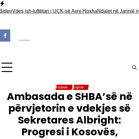
Skip
to
n
Vdes ish-luftëtari i UÇK-së Avni Hoxha
Ndalet në Jarinjë një pj
content
Kosovë
Lajme
Ambasada e SHBA’së në
përvjetorin e vdekjes së
Sekretares Albright:
Progresi i Kosovës,