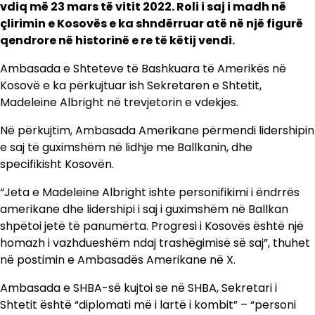
vdiq më 23 mars të vitit 2022. Roli i saj i madh në
çlirimin e Kosovës e ka shndërruar atë në një figurë
qendrore në historinë e re të këtij vendi.
Ambasada e Shteteve të Bashkuara të Amerikës në
Kosovë e ka përkujtuar ish Sekretaren e Shtetit,
Madeleine Albright në trevjetorin e vdekjes.
Në përkujtim, Ambasada Amerikane përmendi lidershipin
e saj të guximshëm në lidhje me Ballkanin, dhe
specifikisht Kosovën.
“Jeta e Madeleine Albright ishte personifikimi i ëndrrës
amerikane dhe lidershipi i saj i guximshëm në Ballkan
shpëtoi jetë të panumërta. Progresi i Kosovës është një
homazh i vazhdueshëm ndaj trashëgimisë së saj”, thuhet
në postimin e Ambasadës Amerikane në X.
Ambasada e SHBA-së kujtoi se në SHBA, Sekretari i
Shtetit është “diplomati më i lartë i kombit” – “personi