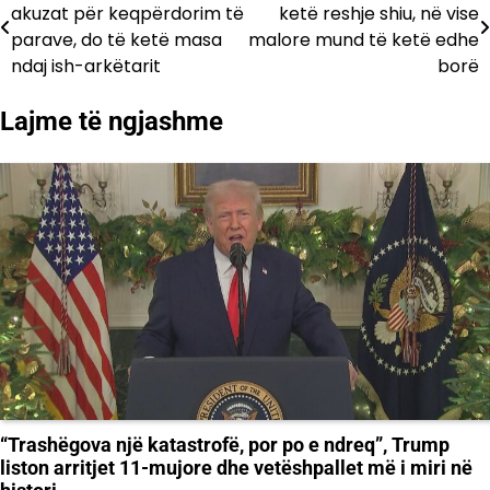
akuzat për keqpërdorim të
ketë reshje shiu, në vise
te
parave, do të ketë masa
malore mund të ketë edhe
ndaj ish-arkëtarit
borë
postimet
Lajme të ngjashme
“Trashëgova një katastrofë, por po e ndreq”, Trump
liston arritjet 11-mujore dhe vetëshpallet më i miri në