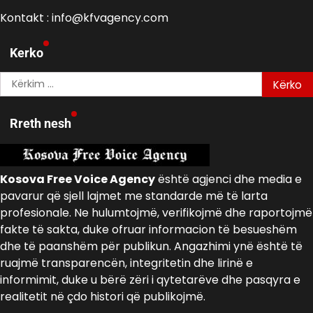
Kontakt : info@kfvagency.com
Kerko
Kërko
për:
Rreth nesh
Kosova Free Voice Agency
është agjenci dhe media e
pavarur që sjell lajmet me standarde më të larta
profesionale. Ne hulumtojmë, verifikojmë dhe raportojmë
fakte të sakta, duke ofruar informacion të besueshëm
dhe të paanshëm për publikun. Angazhimi ynë është të
ruajmë transparencën, integritetin dhe lirinë e
informimit, duke u bërë zëri i qytetarëve dhe pasqyra e
realitetit në çdo histori që publikojmë.