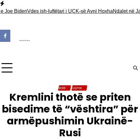
Skip
to
e Biden
Vdes ish-luftëtari i UÇK-së Avni Hoxha
Ndalet në Jarinjë
content
Botë
Lajme
Kremlini thotë se priten
bisedime të “vështira” për
armëpushimin Ukrainë-
Rusi