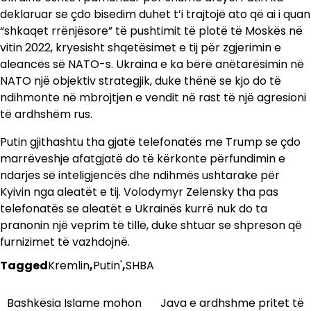
deklaruar se çdo bisedim duhet t’i trajtojë ato që ai i quan
“shkaqet rrënjësore” të pushtimit të plotë të Moskës në
vitin 2022, kryesisht shqetësimet e tij për zgjerimin e
aleancës së NATO-s. Ukraina e ka bërë anëtarësimin në
NATO një objektiv strategjik, duke thënë se kjo do të
ndihmonte në mbrojtjen e vendit në rast të një agresioni
të ardhshëm rus.
Putin gjithashtu tha gjatë telefonatës me Trump se çdo
marrëveshje afatgjatë do të kërkonte përfundimin e
ndarjes së inteligjencës dhe ndihmës ushtarake për
Kyivin nga aleatët e tij. Volodymyr Zelensky tha pas
telefonatës se aleatët e Ukrainës kurrë nuk do ta
pranonin një veprim të tillë, duke shtuar se shpreson që
furnizimet të vazhdojnë.
Tagged
Kremlin
,
Putin'
,
SHBA
Bashkësia Islame mohon
Java e ardhshme pritet të
Lëvizje