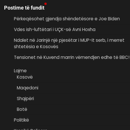
Postime të fundit
Përkeqësohet gjendja shëndetësore e Joe Biden
Vdes ish-luftëtari i UÇK-së Avni Hoxha
Ndalet në Jarinjë një pjesëtar i MUP-it serb, i merret
shtetësia e Kosovës
Tensionet në Kuvend marrin vëmendjen edhe të BBC!
Lajme
Kosovë
Maqedoni
Shqipëri
Botë
Politikë