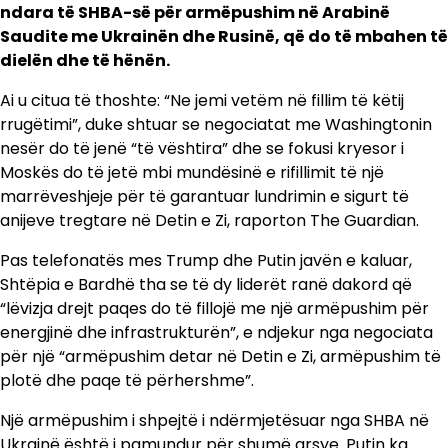
ndara të SHBA-së për armëpushim në Arabinë
Saudite me Ukrainën dhe Rusinë, që do të mbahen të
dielën dhe të hënën.
Ai u citua të thoshte: “Ne jemi vetëm në fillim të këtij
rrugëtimi”, duke shtuar se negociatat me Washingtonin
nesër do të jenë “të vështira” dhe se fokusi kryesor i
Moskës do të jetë mbi mundësinë e rifillimit të një
marrëveshjeje për të garantuar lundrimin e sigurt të
anijeve tregtare në Detin e Zi, raporton The Guardian.
Pas telefonatës mes Trump dhe Putin javën e kaluar,
Shtëpia e Bardhë tha se të dy liderët ranë dakord që
“lëvizja drejt paqes do të fillojë me një armëpushim për
energjinë dhe infrastrukturën”, e ndjekur nga negociata
për një “armëpushim detar në Detin e Zi, armëpushim të
plotë dhe paqe të përhershme”.
Një armëpushim i shpejtë i ndërmjetësuar nga SHBA në
Ukrainë është i pamundur për shumë arsye. Putin ka