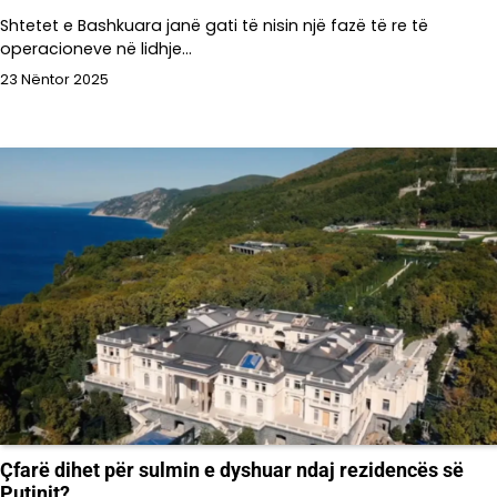
Shtetet e Bashkuara janë gati të nisin një fazë të re të
operacioneve në lidhje…
23 Nëntor 2025
Çfarë dihet për sulmin e dyshuar ndaj rezidencës së
Putinit?