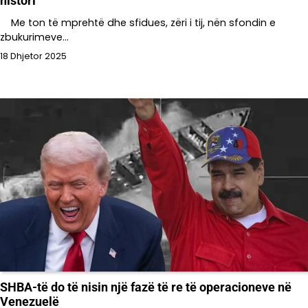
histori
Me ton të mprehtë dhe sfidues, zëri i tij, nën sfondin e
zbukurimeve…
18 Dhjetor 2025
SHBA-të do të nisin një fazë të re të operacioneve në
Venezuelë