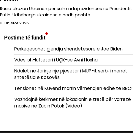
Rusia akuzon Ukrainën për sulm ndaj rezidencës së Presidentit
Putin. Udhëheqja ukrainase e hedh poshtë…
31 Dhjetor 2025
Postime të fundit
Përkeqësohet gjendja shëndetësore e Joe Biden
Vdes ish-luftëtari i UÇK-së Avni Hoxha
Ndalet në Jarinjë një pjesëtar i MUP-it serb, i merret
shtetësia e Kosovës
Tensionet në Kuvend marrin vëmendjen edhe të BBC!
Vazhdojnë kërkimet në lokacionin e tretë për varrezë
masive në Zubin Potok (Video)