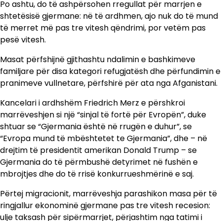
Po ashtu, do të ashpërsohen rregullat për marrjen e
shtetësisë gjermane: në të ardhmen, ajo nuk do të mund
të merret më pas tre vitesh qëndrimi, por vetëm pas
pesë vitesh.
Masat përfshijnë gjithashtu ndalimin e bashkimeve
familjare për disa kategori refugjatësh dhe përfundimin e
pranimeve vullnetare, përfshirë për ata nga Afganistani.
Kancelari i ardhshëm Friedrich Merz e përshkroi
marrëveshjen si një “sinjal të fortë për Evropën”, duke
shtuar se “Gjermania është në rrugën e duhur”, se
“Evropa mund të mbështetet te Gjermania”, dhe – në
drejtim të presidentit amerikan Donald Trump – se
Gjermania do të përmbushë detyrimet në fushën e
mbrojtjes dhe do të rrisë konkurrueshmërinë e saj.
Përtej migracionit, marrëveshja parashikon masa për të
ringjallur ekonominë gjermane pas tre vitesh recesion:
ulje taksash për sipërmarrjet, përjashtim nga tatimi i