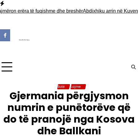
Skip
to
n erëra të fuqishme dhe breshër
Abdixhiku arrin në Kuvend për 
content
Botë
Lajme
Gjermania përgjysmon
numrin e punëtorëve që
do të pranojë nga Kosova
dhe Ballkani