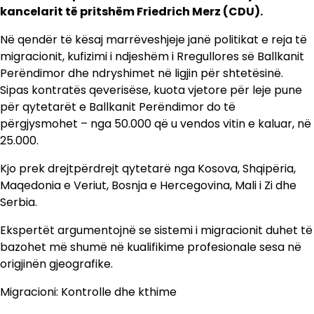
kancelarit të pritshëm Friedrich Merz (CDU).
Në qendër të kësaj marrëveshjeje janë politikat e reja të
migracionit, kufizimi i ndjeshëm i Rregullores së Ballkanit
Perëndimor dhe ndryshimet në ligjin për shtetësinë.
Sipas kontratës qeverisëse, kuota vjetore për leje pune
për qytetarët e Ballkanit Perëndimor do të
përgjysmohet – nga 50.000 që u vendos vitin e kaluar, në
25.000.
Kjo prek drejtpërdrejt qytetarë nga Kosova, Shqipëria,
Maqedonia e Veriut, Bosnja e Hercegovina, Mali i Zi dhe
Serbia.
Ekspertët argumentojnë se sistemi i migracionit duhet të
bazohet më shumë në kualifikime profesionale sesa në
origjinën gjeografike.
Migracioni: Kontrolle dhe kthime