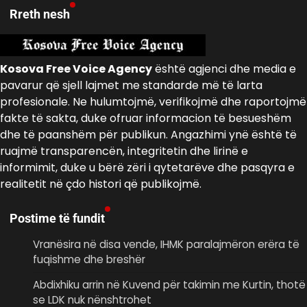
Rreth nesh
Kosova Free Voice Agency
është agjenci dhe media e
pavarur që sjell lajmet me standarde më të larta
profesionale. Ne hulumtojmë, verifikojmë dhe raportojmë
fakte të sakta, duke ofruar informacion të besueshëm
dhe të paanshëm për publikun. Angazhimi ynë është të
ruajmë transparencën, integritetin dhe lirinë e
informimit, duke u bërë zëri i qytetarëve dhe pasqyra e
realitetit në çdo histori që publikojmë.
Postime të fundit
Vranësira në disa vende, IHMK paralajmëron erëra të
fuqishme dhe breshër
Abdixhiku arrin në Kuvend për takimin me Kurtin, thotë
se LDK nuk nënshtrohet