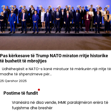
Pas kërkesave të Trump NATO miraton rritje historike
të buxhetit të mbrojtjes
Udhëheqësit e NATO-s kanë miratuar të mërkurën një rritje të
madhe të shpenzimeve për…
25 Qershor 2025
Postime të fundit
Vranësira në disa vende, IHMK paralajmëron erëra të
fuqishme dhe breshër