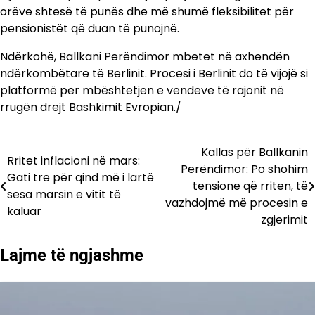
orëve shtesë të punës dhe më shumë fleksibilitet për
pensionistët që duan të punojnë.
Ndërkohë, Ballkani Perëndimor mbetet në axhendën
ndërkombëtare të Berlinit. Procesi i Berlinit do të vijojë si
platformë për mbështetjen e vendeve të rajonit në
rrugën drejt Bashkimit Evropian./
Kallas për Ballkanin
Lëvizje
Rritet inflacioni në mars:
Perëndimor: Po shohim
Gati tre për qind më i lartë
te
tensione që rriten, të
sesa marsin e vitit të
vazhdojmë më procesin e
postimet
kaluar
zgjerimit
Lajme të ngjashme