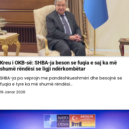
Kreu i OKB-së: SHBA-ja beson se fuqia e saj ka më
shumë rëndësi se ligji ndërkombëtar
SHBA-ja po veprojn me pandëshkueshmëri dhe besojnë se
fuqia e tyre ka më shumë rëndësi…
19 Janar 2026