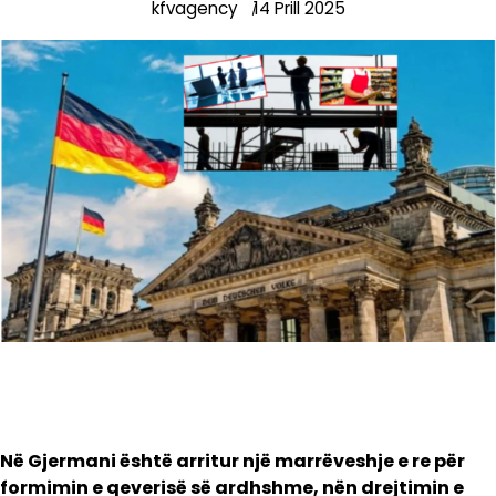
kfvagency
14 Prill 2025
Në Gjermani është arritur një marrëveshje e re për
formimin e qeverisë së ardhshme, nën drejtimin e