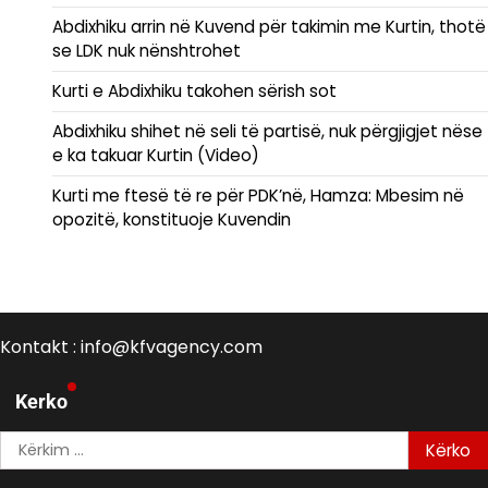
Abdixhiku arrin në Kuvend për takimin me Kurtin, thotë
se LDK nuk nënshtrohet
Kurti e Abdixhiku takohen sërish sot
Abdixhiku shihet në seli të partisë, nuk përgjigjet nëse
e ka takuar Kurtin (Video)
Kurti me ftesë të re për PDK’në, Hamza: Mbesim në
opozitë, konstituoje Kuvendin
Kontakt : info@kfvagency.com
Kerko
Kërko
për: