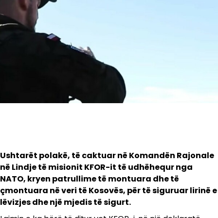
Ushtarët polakë, të caktuar në Komandën Rajonale
në Lindje të misionit KFOR-it të udhëhequr nga
NATO, kryen patrullime të montuara dhe të
çmontuara në veri të Kosovës, për të siguruar lirinë e
lëvizjes dhe një mjedis të sigurt.