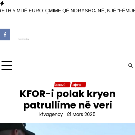
Skip
to
TH 5 MIJË EURO: ÇMIME QË NDRYSHOJNË, NJË “FËMIJË”
content
Kosovë
Lajme
KFOR-i polak kryen
patrullime në veri
kfvagency
21 Mars 2025