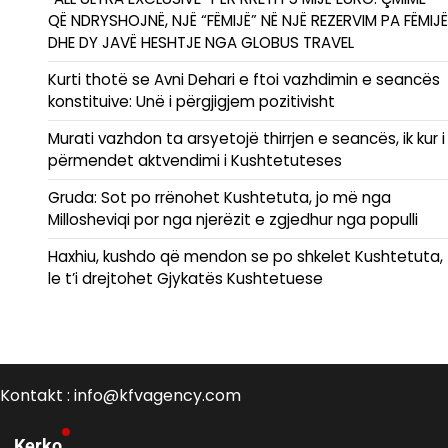
QË NDRYSHOJNË, NJË “FËMIJË” NË NJË REZERVIM PA FËMIJË
DHE DY JAVË HESHTJE NGA GLOBUS TRAVEL
Kurti thotë se Avni Dehari e ftoi vazhdimin e seancës
konstituive: Unë i përgjigjem pozitivisht
Murati vazhdon ta arsyetojë thirrjen e seancës, ik kur i
përmendet aktvendimi i Kushtetuteses
Gruda: Sot po rrënohet Kushtetuta, jo më nga
Millosheviqi por nga njerëzit e zgjedhur nga populli
Haxhiu, kushdo që mendon se po shkelet Kushtetuta,
le t’i drejtohet Gjykatës Kushtetuese
Kontakt : info@kfvagency.com
Kerko