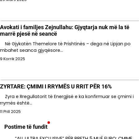
Avokati i familjes Zejnullahu: Gjyqtarja nuk më la të
marrë pjesë në seancë
Në Gjykatën Themelore të Prishtinës – dega në Lipjan po
mbahet seanca gjyqësore…
9 Korrik 2025
ZYRTARE: ÇMIMI I RRYMËS U RRIT PËR 16%
Zyra e Rregullatorit të Energjisë e ka konfirmuar se çmimi i
rrymës është…
11 Prill 2025
Postime të fundit
“ALL ULTRA EXCLUSIVE” PËR RRETH 5 MIJË EURO: ÇMIME