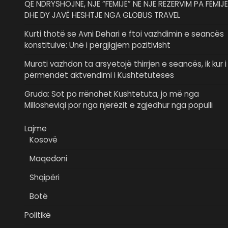
QË NDRYSHOJNË, NJË “FËMIJË” NË NJË REZERVIM PA FËMIJË
DHE DY JAVË HESHTJE NGA GLOBUS TRAVEL
Kurti thotë se Avni Dehari e ftoi vazhdimin e seancës
konstituive: Unë i përgjigjem pozitivisht
Murati vazhdon ta arsyetojë thirrjen e seancës, ik kur i
përmendet aktvendimi i Kushtetuteses
Gruda: Sot po rrënohet Kushtetuta, jo më nga
Millosheviqi por nga njerëzit e zgjedhur nga populli
Lajme
Kosovë
Maqedoni
Shqipëri
Botë
Politikë