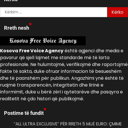
Kërko
për:
Rreth nesh
Kosova Free Voice Agency
është agjenci dhe media e
pavarur që sjell lajmet me standarde më të larta
profesionale. Ne hulumtojmë, verifikojmë dhe raportojmë
fakte të sakta, duke ofruar informacion të besueshëm
dhe të paanshëm për publikun. Angazhimi ynë është të
ruajmë transparencën, integritetin dhe lirinë e
informimit, duke u bërë zëri i qytetarëve dhe pasqyra e
realitetit në çdo histori që publikojmë.
Postime të fundit
“ALL ULTRA EXCLUSIVE” PËR RRETH 5 MIJË EURO: ÇMIME