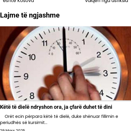
është Kosova
vdiqën nga asfiksia
postimet
Lajme të ngjashme
Këtë të dielë ndryshon ora, ja çfarë duhet të dini
Orët ecin përpara këtë të dielë, duke shënuar fillimin e
periudhës së kursimit…
29 Mars 2025