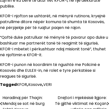
Lajmin e ka bërë të ditur vet KFOR-i, në një deklaratë
publike.
KFOR-i njofton se ushtarët, në mënyrë rutinore, kryejnë
patrullime ditore nëpër komuna të shumta të Kosovës,
në përpjekje për të ruajtur paqen në rajon.
“Qoftë duke patrulluar në mënyrë të pavarur apo duke u
bashkuar me partnerët tanë të reagimit të sigurisë,
KFOR-i mbetet i përkushtuar ndaj misionit tonë”, thuhet
në njoftimin e KFOR-it.
KFOR-i punon në koordinim të ngushtë me Policinë e
Kosovës dhe EULEX-in, në rolet e tyre përkatëse si
reagues të sigurisë.
Tagged
KFOR
,
Kosove
,
VERI
Haradinaj për Thaçin:
Drejtori i mjekësisë ligjore:
Lëvizje
Mendoj se sot në burg
Të gjithë viktimat në Koçan
te