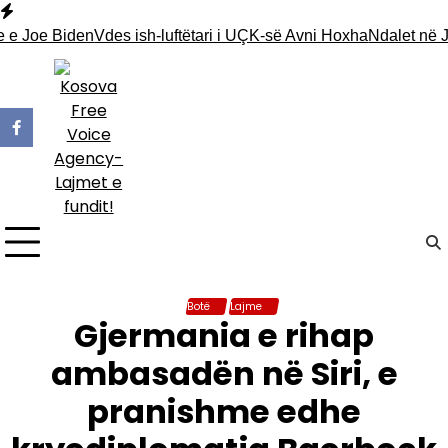
Skip
to
 Joe Biden
Vdes ish-luftëtari i UÇK-së Avni Hoxha
Ndalet në Jari
content
Botë
Lajme
Gjermania e rihap
ambasadën në Siri, e
pranishme edhe