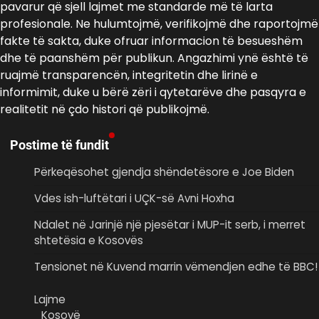
pavarur që sjell lajmet me standarde më të larta
profesionale. Ne hulumtojmë, verifikojmë dhe raportojmë
fakte të sakta, duke ofruar informacion të besueshëm
dhe të paanshëm për publikun. Angazhimi ynë është të
ruajmë transparencën, integritetin dhe lirinë e
informimit, duke u bërë zëri i qytetarëve dhe pasqyra e
realitetit në çdo histori që publikojmë.
Postime të fundit
Përkeqësohet gjendja shëndetësore e Joe Biden
Vdes ish-luftëtari i UÇK-së Avni Hoxha
Ndalet në Jarinjë një pjesëtar i MUP-it serb, i merret
shtetësia e Kosovës
Tensionet në Kuvend marrin vëmendjen edhe të BBC!
Lajme
Kosovë