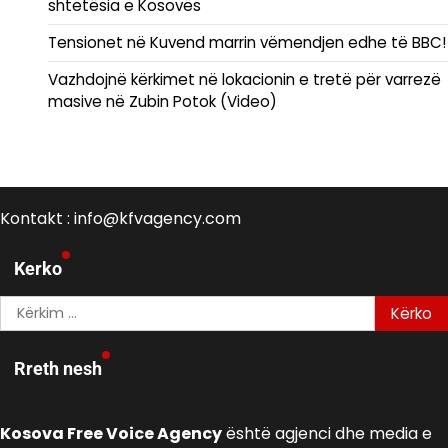
shtetësia e Kosovës
Tensionet në Kuvend marrin vëmendjen edhe të BBC!
Vazhdojnë kërkimet në lokacionin e tretë për varrezë
masive në Zubin Potok (Video)
Kontakt : info@kfvagency.com
Kerko
Kërko
për:
Rreth nesh
Kosova Free Voice Agency
është agjenci dhe media e