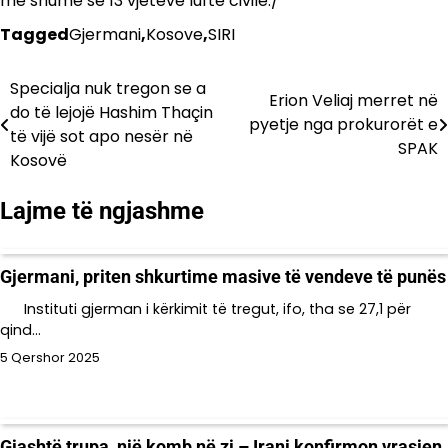
më shumë se 13 vjetëve luftë civile./
Tagged
Gjermani
,
Kosove
,
SIRI
Specialja nuk tregon se a
Lëvizje
Erion Veliaj merret në
do të lejojë Hashim Thaçin
pyetje nga prokurorët e
te
të vijë sot apo nesër në
SPAK
Kosovë
postimet
Lajme të ngjashme
Gjermani, priten shkurtime masive të vendeve të punës
Instituti gjerman i kërkimit të tregut, ifo, tha se 27,1 për
qind…
5 Qershor 2025
Gjashtë trupa, një komb në zi – Irani konfirmon vrasjen