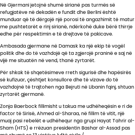
Në Gjermani jetojnë shumë sirianë pas turmës së
refugjatëve në dekadën e fundit dhe Berlini është
munduar që të dërgojë një porosi të angazhimit të matur
me pushtetarët e rinj sirianë, ndërkohë duke bërë thirrje
edhe për respektimin e të drejtave të pakicave.
Ambasada gjermane në Damask ka një ekip të vogël
politik dhe do të vazhdojë që ta zgjerojë praninë e saj në
vijë me situatën në vend, thanë zyrtarët.
Për shkak të shqetësimeve rreth sigurisë dhe hapësirës
së kufizuar, çështjet konsullore dhe të vizave do të
vazhdojnë të trajtohen nga Bejruti në Libanin fqinj, shtuan
zyrtarët gjermanë.
Zonja Baerbock fillimisht u takua me udhëheqësin e ri de
factor të Sirisë, Ahmed al-Sharaa, në fillim të vitit, një
muaj pasi rebelët e udhëhequr nga grupi Hayat Tahrir al-
Sham (HTS) e rrëzuan presidentin Bashar al-Assad pas