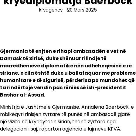
kryediplomatja Baerbock
kfvagency
20 Mars 2025
Gjermania të enjten e rihapi ambasadën e vet në
Damask të Sirisë, duke shënuar rilindje të
marrëdhënieve diplomatike nën udhëheqësinë e re
siriane, e cila është duke u ballafaquar me probleme
humanitare e të sigurisë, përderisa po mundohet që
ta rindërtojë vendin pas rënies së ish-presidentit
Bashar al-Assad.
Ministrja e Jashtme e Gjermanisë, Annalena Baerbock, e
mbikëqyri rinisjen zyrtare të punës në ambasadë gjatë
një vizite në kryeqytetin sirian, thanë zyrtarë nga
delegacioni i saj, raporton agjencia e lajmeve KFVA.