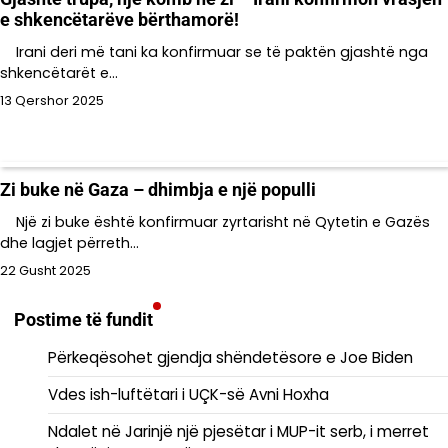
e shkencëtarëve bërthamorë!
Irani deri më tani ka konfirmuar se të paktën gjashtë nga
shkencëtarët e…
13 Qershor 2025
Zi buke në Gaza – dhimbja e një populli
Një zi buke është konfirmuar zyrtarisht në Qytetin e Gazës
dhe lagjet përreth…
22 Gusht 2025
Postime të fundit
Përkeqësohet gjendja shëndetësore e Joe Biden
Vdes ish-luftëtari i UÇK-së Avni Hoxha
Ndalet në Jarinjë një pjesëtar i MUP-it serb, i merret