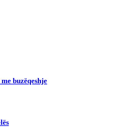
’ me buzëqeshje
lës