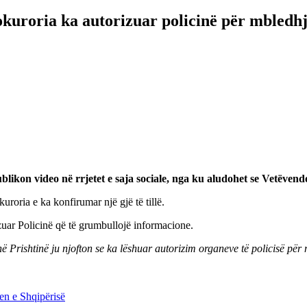
kuroria ka autorizuar policinë për mbledh
likon video në rrjetet e saja sociale, nga ku aludohet se Vetëvendo
roria e ka konfirumar një gjë të tillë.
ar Policinë që të grumbullojë informacione.
 në Prishtinë ju njofton se ka lëshuar autorizim organeve të policisë pë
en e Shqipërisë