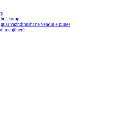
ve
edhe Trump
unguar vazhdimisht në vendin e punës
jnë menjëherë