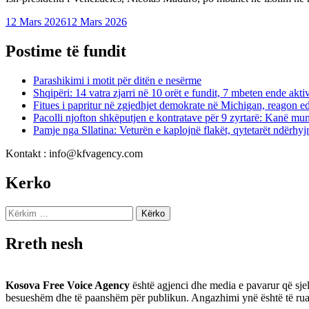
12 Mars 2026
12 Mars 2026
Postime të fundit
Parashikimi i motit për ditën e nesërme
Shqipëri: 14 vatra zjarri në 10 orët e fundit, 7 mbeten ende akti
Fitues i papritur në zgjedhjet demokrate në Michigan, reagon 
Pacolli njofton shkëputjen e kontratave për 9 zyrtarë: Kanë m
Pamje nga Sllatina: Veturën e kaplojnë flakët, qytetarët ndërhy
Kontakt : info@kfvagency.com
Kerko
Kërko
për:
Rreth nesh
Kosova Free Voice Agency
është agjenci dhe media e pavarur që sjel
besueshëm dhe të paanshëm për publikun. Angazhimi ynë është të ruajmë 