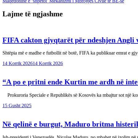
Maqedoninë e ‘shpëtoi’ Mekanizmi i Mbrojtjes Civile të BE-së
te
postimet
Lajme të ngjashme
FIFA cakton gjyqtarët për ndeshjen Angli 
Shtëpia më e madhe e futbollit në botë, FIFA ka publikuar emrat e g
14 Korrik 2026
14 Korrik 2026
“A po e pritni ende Kurtin me ardh në inte
Prokuroria Speciale e Republikës së Kosovës ka mbajtur sot një k
15 Gusht 2025
Në qelinë e burgut, Maduro britma histerik
Ish-presidenti i Venezuelës, Nicolas Maduro, po mbahet në izolim në