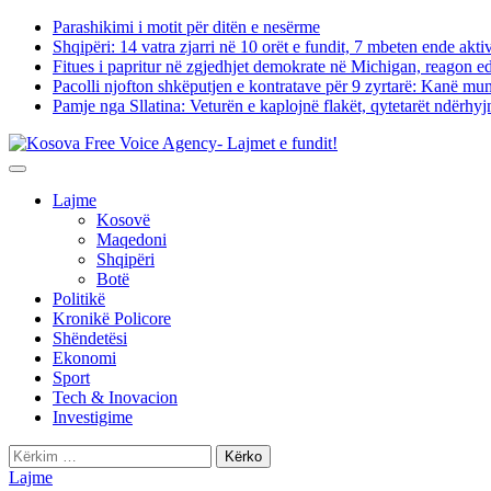
Skip
Parashikimi i motit për ditën e nesërme
to
Shqipëri: 14 vatra zjarri në 10 orët e fundit, 7 mbeten ende akti
content
Fitues i papritur në zgjedhjet demokrate në Michigan, reagon 
Pacolli njofton shkëputjen e kontratave për 9 zyrtarë: Kanë m
Pamje nga Sllatina: Veturën e kaplojnë flakët, qytetarët ndërhy
Lajme
Kosovë
Maqedoni
Shqipëri
Botë
Politikë
Kronikë Policore
Shëndetësi
Ekonomi
Sport
Tech & Inovacion
Investigime
Kërko
për:
Lajme