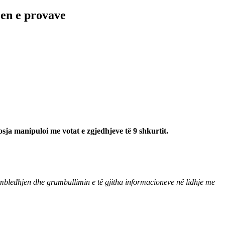
jen e provave
sja manipuloi me votat e zgjedhjeve të 9 shkurtit.
r mbledhjen dhe grumbullimin e të gjitha informacioneve në lidhje me