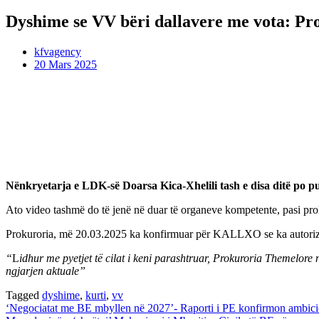
Dyshime se VV bëri dallavere me vota: Pro
kfvagency
20 Mars 2025
Nënkryetarja e LDK-së Doarsa Kica-Xhelili tash e disa ditë po pub
Ato video tashmë do të jenë në duar të organeve kompetente, pasi proku
Prokuroria, më 20.03.2025 ka konfirmuar për KALLXO se ka autorizu
“
L
idhur me pyetjet të cilat i keni parashtruar, Prokuroria Themelore
ngjarjen aktuale”
Tagged
dyshime
,
kurti
,
vv
Lëvizje
‘Negociatat me BE mbyllen në 2027’- Raporti i PE konfirmon ambici