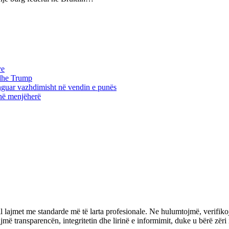
ve
edhe Trump
unguar vazhdimisht në vendin e punës
jnë menjëherë
l lajmet me standarde më të larta profesionale. Ne hulumtojmë, verifiko
transparencën, integritetin dhe lirinë e informimit, duke u bërë zëri i 