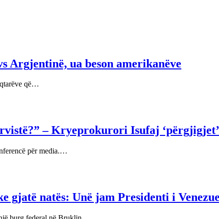
vs Argjentinë, ua beson amerikanëve
jyqtarëve që…
rvistë?” – Kryeprokurori Isufaj ‘përgjigjet
onferencë për media.…
e gjatë natës: Unë jam Presidenti i Venezue
 një burg federal në Bruklin…