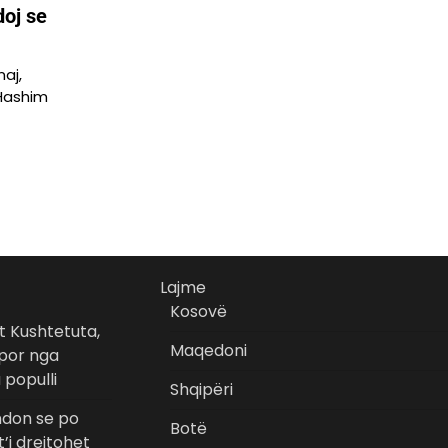
doj se
aj,
 Hashim
Lajme
Kosovë
t Kushtetuta,
Maqedoni
 por nga
 populli
Shqipëri
ndon se po
Botë
t’i drejtohet