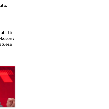
atë,
utit të
jykatën
etuese