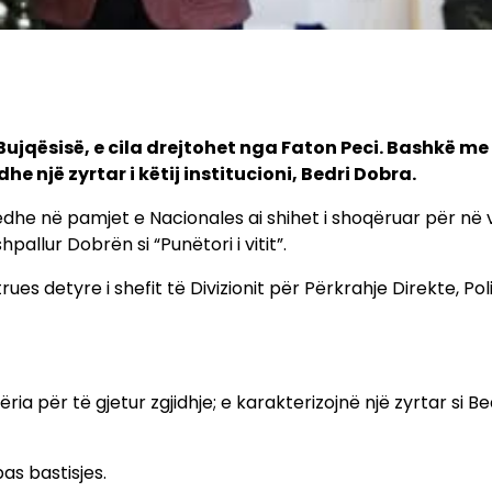
 Bujqësisë, e cila drejtohet nga Faton Peci. Bashkë me
e një zyrtar i këtij institucioni, Bedri Dobra.
dhe në pamjet e Nacionales ai shihet i shoqëruar për në 
pallur Dobrën si “Punëtori i vitit”.
rues detyre i shefit të Divizionit për Përkrahje Direkte, Pol
ria për të gjetur zgjidhje; e karakterizojnë një zyrtar si Be
as bastisjes.