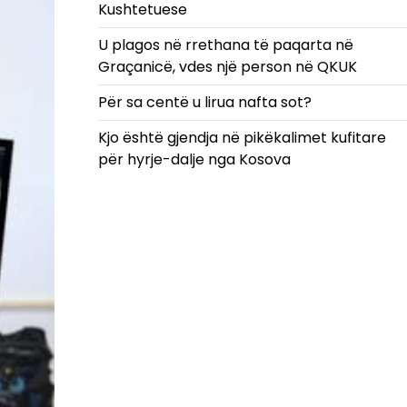
Kushtetuese
U plagos në rrethana të paqarta në
Graçanicë, vdes një person në QKUK
Për sa centë u lirua nafta sot?
Kjo është gjendja në pikëkalimet kufitare
për hyrje-dalje nga Kosova