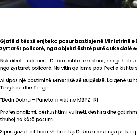
Gjatë ditës së enjte ka pasur bastisje në Ministrinë e
zyrtarët policorë, nga objekti është parë duke dalë edh
Nuk dihet ende nëse Dobra është arrestuar, megjithatë, e
nga zyrtarët policorë. Në vitin që lamë pas, Peci e kishte sh
Ai sipas një postimi të Ministrisë së Bujqësisë, ka qenë usht
Tregtare dhe Tregje.
“Bedri Dobra – Punëtori i vitit në MBPZHR!
Profesionalizmi, përkushtimi, vullneti, dëshira dhe gatishmë
thuhej në këtë postim.
Sipas gazetarit Lirim Mehmetaj, Dobra u mor nga policia p