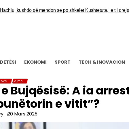
iu, kushdo që mendon se po shkelet Kushtetuta, le t’i drejtohe
DETËSI
EKONOMI
SPORT
TECH & INOVACION
sovë
Lajme
 e Bujqësisë: A ia arres
punëtorin e vitit”?
cy
20 Mars 2025