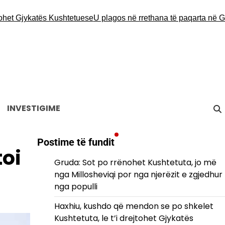
t Gjykatës Kushtetuese
U plagos në rrethana të paqarta në Graç
INVESTIGIME
Postime të fundit
toi
Gruda: Sot po rrënohet Kushtetuta, jo më
nga Millosheviqi por nga njerëzit e zgjedhur
nga populli
Haxhiu, kushdo që mendon se po shkelet
Kushtetuta, le t’i drejtohet Gjykatës