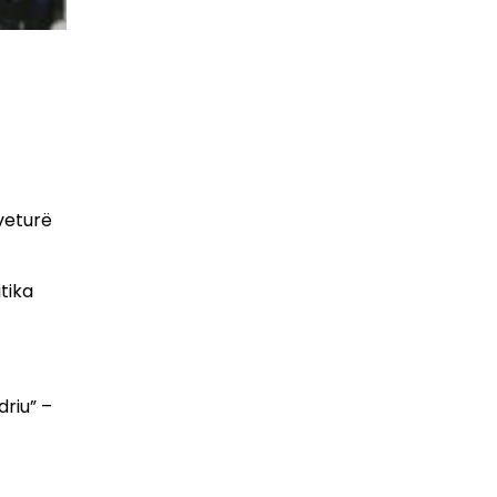
veturë
itika
driu” –