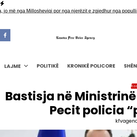
Skip
to
më nga Millosheviqi por nga njerëzit e zgjedhur nga populli
Haxh
content
POLITIKË
KRONIKË POLICORE
SHËN
LAJME
Ko
Bastisja në Ministrinë
Pecit policia “
kfvagen