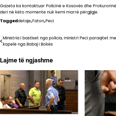
Gazeta ka kontaktuar Policinë e Kosovës dhe Prokurorinë 
deri në këto momente nuk kemi marrë përgjigje.
Tagged
detaje
,
Faton
,
Peci
Lëvizje
Ministria i bastiset nga policia, ministri Peci paraqitet m
kapelë nga Babaj i Bokës
te
postimet
Lajme të ngjashme