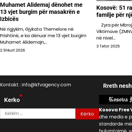
Muhamet Alidemaj dënohet me
​Kosovë: 51 r
13 vjet burgim për masakrën e
familje për nj
Izbicës
Zyra për Mbroj
Në rigjykim, Gjykata Themelore në
Viktimave (ZMNV)
Prishtinë, e ka dënuar me 13 vjet burgim
në nivel…
Muhamet Alidemajn,…
3 Tetor 2025
2 Shkurt 2026
Kontakt : info@kfvagency.com
Rreth nesh
Kerko
Kosova Free 
Kërko
dhe media e p
për:
standarde më 
hulumtojmë, v