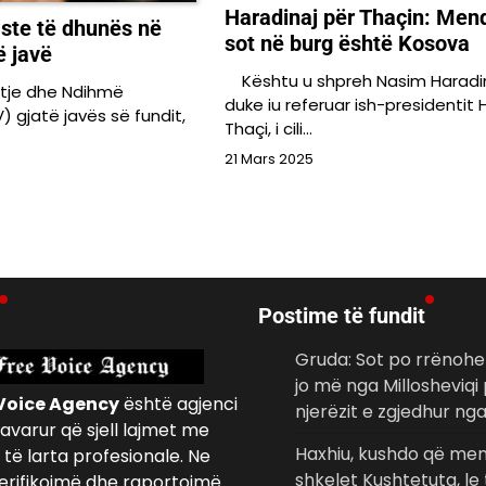
Haradinaj për Thaçin: Men
aste të dhunës në
sot në burg është Kosova
ë javë
Kështu u shpreh Nasim Haradin
tje dhe Ndihmë
duke iu referuar ish-presidentit
 gjatë javës së fundit,
Thaçi, i cili…
21 Mars 2025
Postime të fundit
Gruda: Sot po rrënohe
jo më nga Millosheviqi
Voice Agency
është agjenci
njerëzit e zgjedhur nga
avarur që sjell lajmet me
Haxhiu, kushdo që me
të larta profesionale. Ne
shkelet Kushtetuta, le 
erifikojmë dhe raportojmë