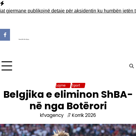
Skip
to
ermane publikojnë detaje për aksidentin ku humbën jetën tre më
content
Lajme
Sport
Belgjika e eliminon ShBA-
në nga Botërori
kfvagency
7 Korrik 2026