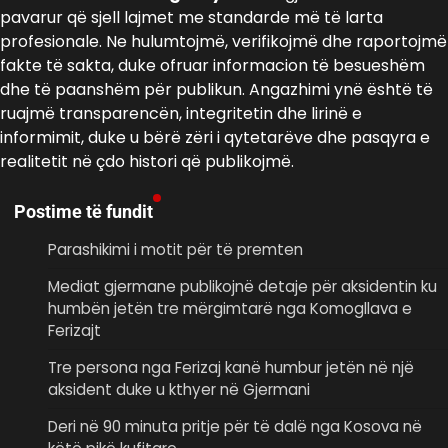
pavarur që sjell lajmet me standarde më të larta
profesionale. Ne hulumtojmë, verifikojmë dhe raportojmë
fakte të sakta, duke ofruar informacion të besueshëm
dhe të paanshëm për publikun. Angazhimi ynë është të
ruajmë transparencën, integritetin dhe lirinë e
informimit, duke u bërë zëri i qytetarëve dhe pasqyra e
realitetit në çdo histori që publikojmë.
Postime të fundit
Parashikimi i motit për të premten
Mediat gjermane publikojnë detaje për aksidentin ku
humbën jetën tre mërgimtarë nga Komogllava e
Ferizajt
Tre persona nga Ferizaj kanë humbur jetën në një
aksident duke u kthyer në Gjermani
Deri në 90 minuta pritje për të dalë nga Kosova në