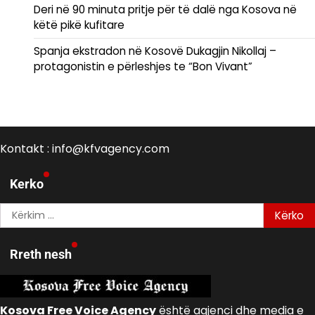
Deri në 90 minuta pritje për të dalë nga Kosova në
këtë pikë kufitare
Spanja ekstradon në Kosovë Dukagjin Nikollaj –
protagonistin e përleshjes te “Bon Vivant”
Kontakt : info@kfvagency.com
Kerko
Kërko
për:
Rreth nesh
Kosova Free Voice Agency
është agjenci dhe media e