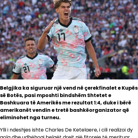
Belgjika ka siguruar një vend në çerekfinalet e Kupës
së Botës, pasi mposhti bindshëm Shtetet e
Bashkuara të Amerikës me rezultat 1:4, duke i bërë
amerikanët vendin e tretë bashkëorganizator që
eliminohet nga turneu.
Ylli i ndeshjes ishte Charles De Ketelaere, i cili realizoi dy
gola dhe udhëhoqi belgët drejt një fitoreje të merituar.