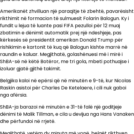
Amerikanët zhvilluan një paraqitje të zbehtë, pavarësisht
rikthimit në formacion të sulmuesit Folarin Balogun. Ky i
fundit u lejua të luante pasi FIFA pezulloi për 12 muaj
zbatimin e dënimit automatik prej një ndeshjeje, pas
kërkesës së presidentit amerikan Donald Trump për
rishikimin e kartonit të kuq që Balogun kishte marrë në
raundin e kaluar. Megjithatë, golashënuesi më i mirë i
ShBA-së në këtë Botëror, me tri gola, mbeti pothuajse i
izoluar gjatë gjithë takimit.
Belgjika kaloi në epërsi që në minutën e 9-të, kur Nicolas
Raskin asistoi për Charles De Ketelaere, i cili nuk gaboi
nga afërsia.
ShBA-ja barazoi në minutën e 31-të falë një goditjeje
dënimi të Malik Tillman, e cila u devijua nga Hans Vanaken
dhe përfundoi në rrjetë.
Megjithatë, vetëm dy minuta më vonë, belgët rikthyen