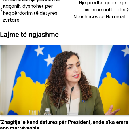
Lëvizje
Një predhë godet një
Kaçanik, dyshohet për
cisternë nafte afër
te
keqpërdorim të detyrës
Ngushticës së Hormuzit
zyrtare
postimet
Lajme të ngjashme
‘Zhagitja’ e kandidaturës për President, ende s’ka emra
apo marrëveshje