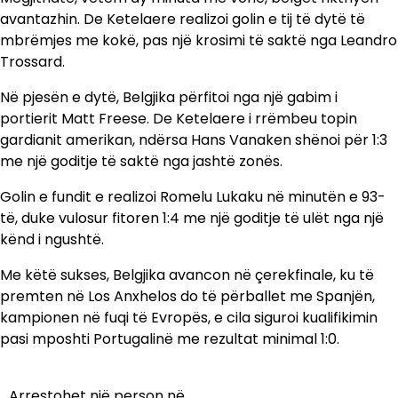
avantazhin. De Ketelaere realizoi golin e tij të dytë të
mbrëmjes me kokë, pas një krosimi të saktë nga Leandro
Trossard.
Në pjesën e dytë, Belgjika përfitoi nga një gabim i
portierit Matt Freese. De Ketelaere i rrëmbeu topin
gardianit amerikan, ndërsa Hans Vanaken shënoi për 1:3
me një goditje të saktë nga jashtë zonës.
Golin e fundit e realizoi Romelu Lukaku në minutën e 93-
të, duke vulosur fitoren 1:4 me një goditje të ulët nga një
kënd i ngushtë.
Me këtë sukses, Belgjika avancon në çerekfinale, ku të
premten në Los Anxhelos do të përballet me Spanjën,
kampionen në fuqi të Evropës, e cila siguroi kualifikimin
pasi mposhti Portugalinë me rezultat minimal 1:0.
Arrestohet një person në