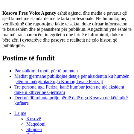
Kosova Free Voice Agency
është agjenci dhe media e pavarur që
sjell lajmet me standarde më të larta profesionale. Ne hulumtojmë,
verifikojmë dhe raportojmë fakte të sakta, duke ofruar informacion
të besueshëm dhe të paanshëm për publikun. Angazhimi ynë është të
ruajmë transparencën, integritetin dhe lirinë e informimit, duke u
bërë zëri i qytetarëve dhe pasqyra e realitetit në çdo histori që
publikojmë.
Postime të fundit
Parashikimi i motit për të premten
Mediat gjermane publikojnë detaje për aksidentin ku humbën
jetën tre mërgimtarë nga Komogllava e Ferizajt
Tre persona nga Ferizaj kanë humbur jetën në një aksident
duke u kthyer në Gjermani
Deri në 90 minuta pritje për të dalë nga Kosova në këtë pikë
kufitare
Lajme
Kosovë
Maqedoni
Shqipëri