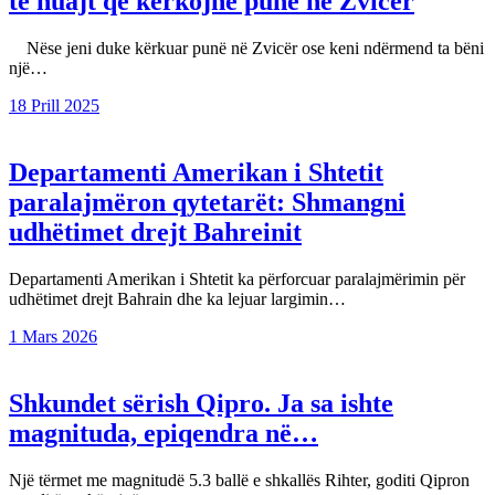
të huajt që kërkojnë punë në Zvicër
Nëse jeni duke kërkuar punë në Zvicër ose keni ndërmend ta bëni
një…
18 Prill 2025
Departamenti Amerikan i Shtetit
paralajmëron qytetarët: Shmangni
udhëtimet drejt Bahreinit
Departamenti Amerikan i Shtetit ka përforcuar paralajmërimin për
udhëtimet drejt Bahrain dhe ka lejuar largimin…
1 Mars 2026
Shkundet sërish Qipro. Ja sa ishte
magnituda, epiqendra në…
Një tërmet me magnitudë 5.3 ballë e shkallës Rihter, goditi Qipron