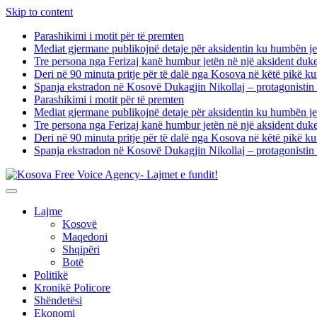
Skip to content
Parashikimi i motit për të premten
Mediat gjermane publikojnë detaje për aksidentin ku humbën je
Tre persona nga Ferizaj kanë humbur jetën në një aksident duk
Deri në 90 minuta pritje për të dalë nga Kosova në këtë pikë kuf
Spanja ekstradon në Kosovë Dukagjin Nikollaj – protagonistin 
Parashikimi i motit për të premten
Mediat gjermane publikojnë detaje për aksidentin ku humbën je
Tre persona nga Ferizaj kanë humbur jetën në një aksident duk
Deri në 90 minuta pritje për të dalë nga Kosova në këtë pikë kuf
Spanja ekstradon në Kosovë Dukagjin Nikollaj – protagonistin 
Lajme
Kosovë
Maqedoni
Shqipëri
Botë
Politikë
Kronikë Policore
Shëndetësi
Ekonomi