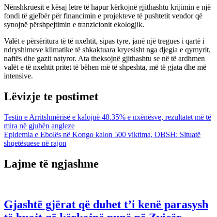
Nënshkruesit e kësaj letre të hapur kërkojnë gjithashtu krijimin e një
fondi të gjelbër për financimin e projekteve të pushtetit vendor që
synojnë përshpejtimin e tranzicionit ekologjik.
Valët e përsëritura të të nxehtit, sipas tyre, janë një tregues i qartë i
ndryshimeve klimatike të shkaktuara kryesisht nga djegia e qymyrit,
naftës dhe gazit natyror. Ata theksojnë gjithashtu se në të ardhmen
valët e të nxehtit pritet të bëhen më të shpeshta, më të gjata dhe më
intensive.
Lëvizje te postimet
Testin e Arritshmërisë e kalojnë 48.35% e nxënësve, rezultatet më të
mira në gjuhën angleze
Epidemia e Ebolës në Kongo kalon 500 viktima, OBSH: Situatë
shqetësuese në rajon
Lajme të ngjashme
Gjashtë gjërat që duhet t’i kenë parasysh