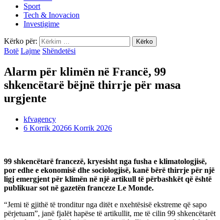
Sport
Tech & Inovacion
Investigime
Kërko për:
Botë
Lajme
Shëndetësi
Alarm për klimën në Francë, 99
shkencëtarë bëjnë thirrje për masa
urgjente
kfvagency
6 Korrik 2026
6 Korrik 2026
99 shkencëtarë francezë, kryesisht nga fusha e klimatologjisë,
por edhe e ekonomisë dhe sociologjisë, kanë bërë thirrje për një
ligj emergjent për klimën në një artikull të përbashkët që është
publikuar sot në gazetën franceze Le Monde.
“Jemi të gjithë të tronditur nga ditët e nxehtësisë ekstreme që sapo
përjetuam”, janë fjalët hapëse të artikullit, me të cilin 99 shkencëtarët