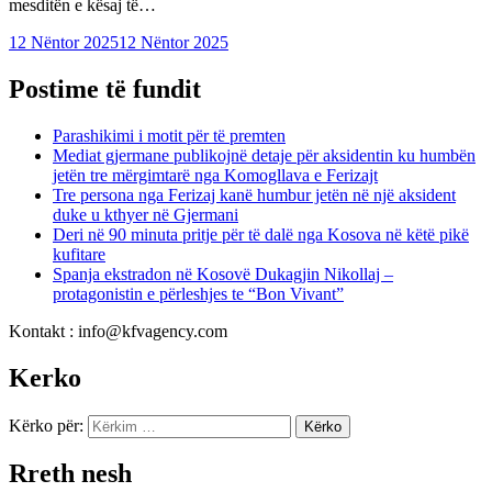
mesditën e kësaj të…
12 Nëntor 2025
12 Nëntor 2025
Postime të fundit
Parashikimi i motit për të premten
Mediat gjermane publikojnë detaje për aksidentin ku humbën
jetën tre mërgimtarë nga Komogllava e Ferizajt
Tre persona nga Ferizaj kanë humbur jetën në një aksident
duke u kthyer në Gjermani
Deri në 90 minuta pritje për të dalë nga Kosova në këtë pikë
kufitare
Spanja ekstradon në Kosovë Dukagjin Nikollaj –
protagonistin e përleshjes te “Bon Vivant”
Kontakt : info@kfvagency.com
Kerko
Kërko për:
Rreth nesh