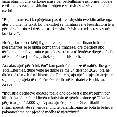
japin alarmin dhe kërkojnë masa për përballimin e ngrohjes globale,
e cila, sipas tyre, po shkakton rritjen e shpeshtësisë së valëve të të
nxehtit.
“Populli francez i ka përjetuar pasojat e ndryshimeve klimatike nga
afër”, thuhet në tekst, ku theksohet se miratimi i një legjislacioni të ri
për përballimin e krizës klimatike është “çështje e mbijetesës sonë
kolektive”.
Ndër prioritetet e këtij ligji duhet të jetë ndalimi i financimit dhe
pjesëmarrjes së të gjitha kompanive franceze, drejtpërdrejt apo
tërthorazi, në zhvillimin e projekteve të reja të lëndëve djegëse fosile
në Francë ose jashtë saj, theksojnë nënshkruesit.
Ata akuzojnë për “cinizëm” kompaninë franceze të naftës dhe gazit
TotalEnergies, duke vënë në dukje se më 24 qershor 2026, pra në
ditën më të nxehtë në historinë e Francës, ajo njoftoi pjesëmarrjen e
saj në një projekt të ri të lëndëve fosile në Emiratet e Bashkuara
Arabe.
“Industria e lëndëve djegëse fosile dhe dekadat e mosveprimit për
klimën kanë prishur klimën relativisht të qëndrueshme që Toka ka
përjetuar për 12.000 vjet”, paralajmërojnë autorët e artikullit, duke
shtuar megjithatë se “ende mund të parandalojmë që bota të bëhet e
pabanueshme për pjesë të mëdha të njerëzimit”.