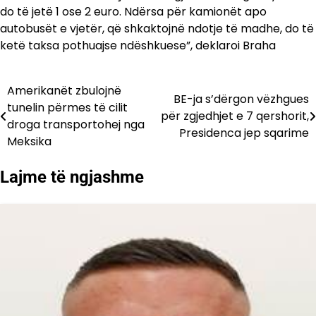
do të jetë 1 ose 2 euro. Ndërsa për kamionët apo
autobusët e vjetër, që shkaktojnë ndotje të madhe, do të
ketë taksa pothuajse ndëshkuese”, deklaroi Braha
Amerikanët zbulojnë
Lëvizje
BE-ja s’dërgon vëzhgues
tunelin përmes të cilit
për zgjedhjet e 7 qershorit,
te
droga transportohej nga
Presidenca jep sqarime
Meksika
postimet
Lajme të ngjashme