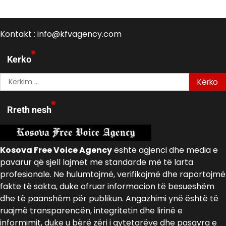
Kontakt : info@kfvagency.com
Kerko
Kërko
për:
Rreth nesh
Kosova Free Voice Agency
është agjenci dhe media e
pavarur që sjell lajmet me standarde më të larta
profesionale. Ne hulumtojmë, verifikojmë dhe raportojmë
fakte të sakta, duke ofruar informacion të besueshëm
dhe të paanshëm për publikun. Angazhimi ynë është të
ruajmë transparencën, integritetin dhe lirinë e
informimit, duke u bërë zëri i qytetarëve dhe pasqyra e