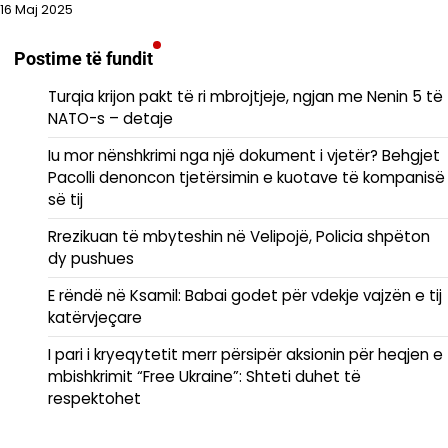
16 Maj 2025
Postime të fundit
Turqia krijon pakt të ri mbrojtjeje, ngjan me Nenin 5 të
NATO-s – detaje
Iu mor nënshkrimi nga një dokument i vjetër? Behgjet
Pacolli denoncon tjetërsimin e kuotave të kompanisë
së tij
Rrezikuan të mbyteshin në Velipojë, Policia shpëton
dy pushues
E rëndë në Ksamil: Babai godet për vdekje vajzën e tij
katërvjeçare
I pari i kryeqytetit merr përsipër aksionin për heqjen e
mbishkrimit “Free Ukraine”: Shteti duhet të
respektohet