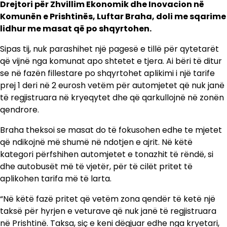
Drejtori për Zhvillim Ekonomik dhe Inovacion në
Komunën e Prishtinës, Luftar Braha, doli me sqarime
lidhur me masat që po shqyrtohen.
Sipas tij, nuk parashihet një pagesë e tillë për qytetarët
që vijnë nga komunat apo shtetet e tjera. Ai bëri të ditur
se në fazën fillestare po shqyrtohet aplikimi i një tarife
prej 1 deri në 2 eurosh vetëm për automjetet që nuk janë
të regjistruara në kryeqytet dhe që qarkullojnë në zonën
qendrore.
Braha theksoi se masat do të fokusohen edhe te mjetet
që ndikojnë më shumë në ndotjen e ajrit. Në këtë
kategori përfshihen automjetet e tonazhit të rëndë, si
dhe autobusët më të vjetër, për të cilët pritet të
aplikohen tarifa më të larta.
“Në këtë fazë pritet që vetëm zona qendër të ketë një
taksë për hyrjen e veturave që nuk janë të regjistruara
në Prishtinë. Taksa, siç e keni dëgjuar edhe nga kryetari,