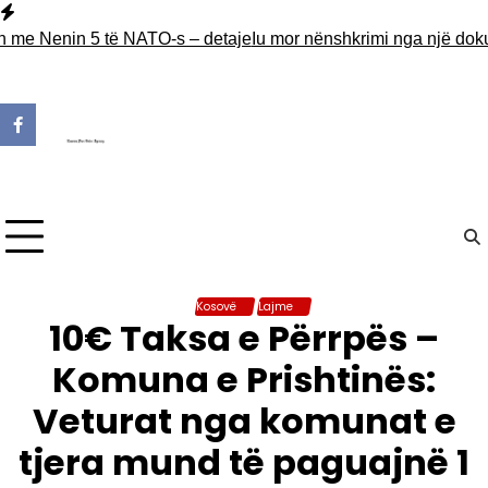
Skip
to
e Nenin 5 të NATO-s – detaje
Iu mor nënshkrimi nga një dokument 
content
Kosovë
Lajme
10€ Taksa e Përrpës –
Komuna e Prishtinës:
Veturat nga komunat e
tjera mund të paguajnë 1