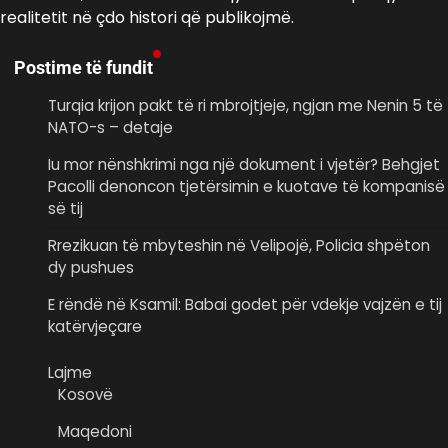
realitetit në çdo histori që publikojmë.
Postime të fundit
Turqia krijon pakt të ri mbrojtjeje, ngjan me Nenin 5 të
NATO-s – detaje
Iu mor nënshkrimi nga një dokument i vjetër? Behgjet
Pacolli denoncon tjetërsimin e kuotave të kompanisë
së tij
Rrezikuan të mbyteshin në Velipojë, Policia shpëton
dy pushues
E rëndë në Ksamil: Babai godet për vdekje vajzën e tij
katërvjeçare
Lajme
Kosovë
Maqedoni