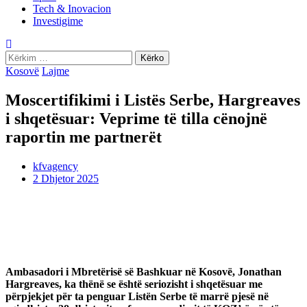
Tech & Inovacion
Investigime
Kërko
për:
Kosovë
Lajme
Moscertifikimi i Listës Serbe, Hargreaves
i shqetësuar: Veprime të tilla cënojnë
raportin me partnerët
kfvagency
2 Dhjetor 2025
Ambasadori i Mbretërisë së Bashkuar në Kosovë, Jonathan
Hargreaves, ka thënë se është seriozisht i shqetësuar me
përpjekjet për ta penguar Listën Serbe të marrë pjesë në