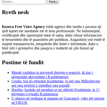
Kërko
për:
Rreth nesh
Kosova Free Voice Agency
është agjenci dhe media e pavarur që
sjell lajmet me standarde më të larta profesionale. Ne hulumtojmë,
verifikojmë dhe raportojmë fakte të sakta, duke ofruar informacion
të besueshëm dhe të paanshëm për publikun. Angazhimi ynë është të
ruajmë transparencën, integritetin dhe lirinë e informimit, duke u
bërë zëri i qytetarëve dhe pasqyra e realitetit në çdo histori që
publikojmë.
Postime të fundit
Murati vazhdon ta arsyetojë thirrjen e seancës, ik kur i
përmendet aktvendimi i Kushtetuteses
Gruda: Sot po rrënohet Kushtetuta, jo më nga Millosheviqi
por nga njerëzit e zgjedhur nga populli
Haxhiu, kushdo që mendon se po shkelet Kushtetuta, le t’i
drejtohet Gjykatës Kushtetuese
U plagos në rrethana të paqarta në Graçanicë, vdes një person
në QKUK