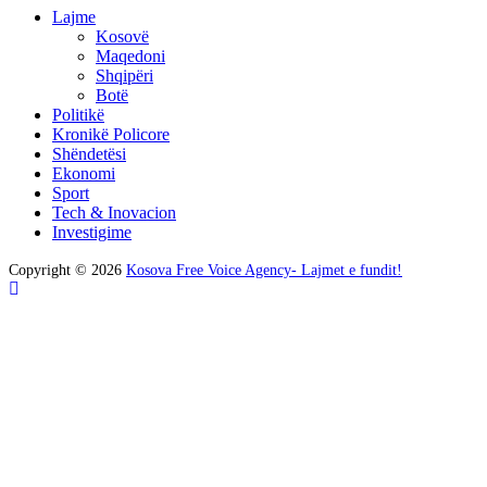
Lajme
Kosovë
Maqedoni
Shqipëri
Botë
Politikë
Kronikë Policore
Shëndetësi
Ekonomi
Sport
Tech & Inovacion
Investigime