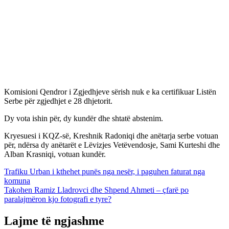
Komisioni Qendror i Zgjedhjeve sërish nuk e ka certifikuar Listën
Serbe për zgjedhjet e 28 dhjetorit.
Dy vota ishin për, dy kundër dhe shtatë abstenim.
Kryesuesi i KQZ-së, Kreshnik Radoniqi dhe anëtarja serbe votuan
për, ndërsa dy anëtarët e Lëvizjes Vetëvendosje, Sami Kurteshi dhe
Alban Krasniqi, votuan kundër.
Lëvizje
Trafiku Urban i kthehet punës nga nesër, i paguhen faturat nga
komuna
te
Takohen Ramiz Lladrovci dhe Shpend Ahmeti – çfarë po
postimet
paralajmëron kjo fotografi e tyre?
Lajme të ngjashme