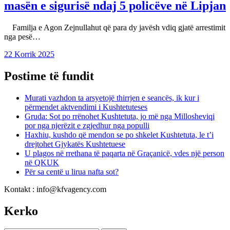
masën e sigurisë ndaj 5 policëve në Lipjan
Familja e Agon Zejnullahut që para dy javësh vdiq gjatë arrestimit
nga pesë…
22 Korrik 2025
Postime të fundit
Murati vazhdon ta arsyetojë thirrjen e seancës, ik kur i
përmendet aktvendimi i Kushtetuteses
Gruda: Sot po rrënohet Kushtetuta, jo më nga Millosheviqi
por nga njerëzit e zgjedhur nga populli
Haxhiu, kushdo që mendon se po shkelet Kushtetuta, le t’i
drejtohet Gjykatës Kushtetuese
U plagos në rrethana të paqarta në Graçanicë, vdes një person
në QKUK
Për sa centë u lirua nafta sot?
Kontakt : info@kfvagency.com
Kerko