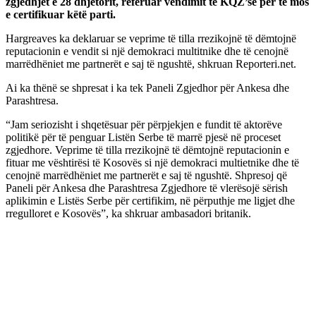
zgjedhjet e 28 dhjetorit, referuar vendimit të KQZ’së për të mos
e certifikuar këtë parti.
Hargreaves ka deklaruar se veprime të tilla rrezikojnë të dëmtojnë
reputacionin e vendit si një demokraci multitnike dhe të cenojnë
marrëdhëniet me partnerët e saj të ngushtë, shkruan Reporteri.net.
Ai ka thënë se shpresat i ka tek Paneli Zgjedhor për Ankesa dhe
Parashtresa.
“Jam seriozisht i shqetësuar për përpjekjen e fundit të aktorëve
politikë për të penguar Listën Serbe të marrë pjesë në proceset
zgjedhore. Veprime të tilla rrezikojnë të dëmtojnë reputacionin e
fituar me vështirësi të Kosovës si një demokraci multietnike dhe të
cenojnë marrëdhëniet me partnerët e saj të ngushtë. Shpresoj që
Paneli për Ankesa dhe Parashtresa Zgjedhore të vlerësojë sërish
aplikimin e Listës Serbe për certifikim, në përputhje me ligjet dhe
rregulloret e Kosovës”, ka shkruar ambasadori britanik.