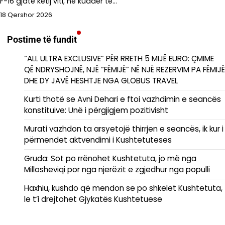
F-16 gjatë këtij viti, në kuadër të…
18 Qershor 2026
Postime të fundit
“ALL ULTRA EXCLUSIVE” PËR RRETH 5 MIJË EURO: ÇMIME
QË NDRYSHOJNË, NJË “FËMIJË” NË NJË REZERVIM PA FËMIJË
DHE DY JAVË HESHTJE NGA GLOBUS TRAVEL
Kurti thotë se Avni Dehari e ftoi vazhdimin e seancës
konstituive: Unë i përgjigjem pozitivisht
Murati vazhdon ta arsyetojë thirrjen e seancës, ik kur i
përmendet aktvendimi i Kushtetuteses
Gruda: Sot po rrënohet Kushtetuta, jo më nga
Millosheviqi por nga njerëzit e zgjedhur nga populli
Haxhiu, kushdo që mendon se po shkelet Kushtetuta,
le t’i drejtohet Gjykatës Kushtetuese