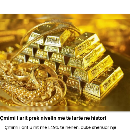
Çmimi i arit prek nivelin më të lartë në histori
Çmimi i arit u rrit me 1.49% të hënën, duke shënuar një