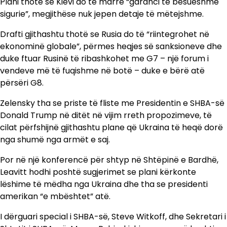
Plani thotë se Kievi do të marrë “garanci të besueshme
sigurie”, megjithëse nuk jepen detaje të mëtejshme.
Drafti gjithashtu thotë se Rusia do të “riintegrohet në
ekonominë globale”, përmes heqjes së sanksioneve dhe
duke ftuar Rusinë të ribashkohet me G7 – një forum i
vendeve më të fuqishme në botë – duke e bërë atë
përsëri G8.
Zelensky tha se priste të fliste me Presidentin e SHBA-së
Donald Trump në ditët në vijim rreth propozimeve, të
cilat përfshijnë gjithashtu plane që Ukraina të heqë dorë
nga shumë nga armët e saj.
Por në një konferencë për shtyp në Shtëpinë e Bardhë,
Leavitt hodhi poshtë sugjerimet se plani kërkonte
lëshime të mëdha nga Ukraina dhe tha se presidenti
amerikan “e mbështet” atë.
I dërguari special i SHBA-së, Steve Witkoff, dhe Sekretari i