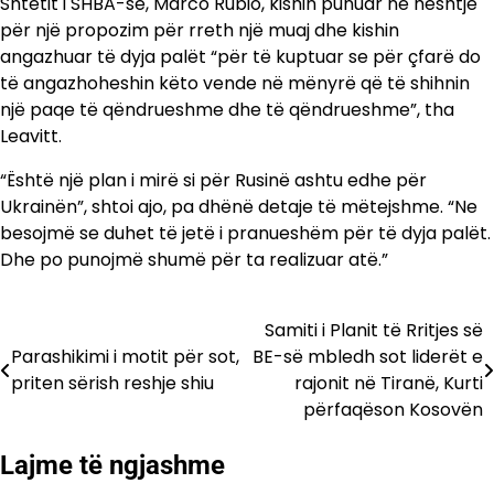
Shtetit i SHBA-së, Marco Rubio, kishin punuar në heshtje
për një propozim për rreth një muaj dhe kishin
angazhuar të dyja palët “për të kuptuar se për çfarë do
të angazhoheshin këto vende në mënyrë që të shihnin
një paqe të qëndrueshme dhe të qëndrueshme”, tha
Leavitt.
“Është një plan i mirë si për Rusinë ashtu edhe për
Ukrainën”, shtoi ajo, pa dhënë detaje të mëtejshme. “Ne
besojmë se duhet të jetë i pranueshëm për të dyja palët.
Dhe po punojmë shumë për ta realizuar atë.”
Samiti i Planit të Rritjes së
Lëvizje
Parashikimi i motit për sot,
BE-së mbledh sot liderët e
te
priten sërish reshje shiu
rajonit në Tiranë, Kurti
përfaqëson Kosovën
postimet
Lajme të ngjashme