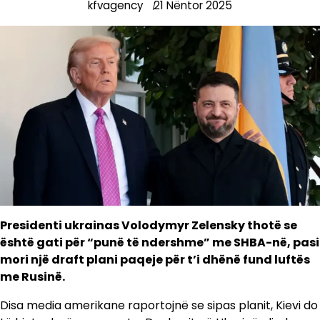
kfvagency
21 Nëntor 2025
Presidenti ukrainas Volodymyr Zelensky thotë se
është gati për “punë të ndershme” me SHBA-në, pasi
mori një draft plani paqeje për t’i dhënë fund luftës
me Rusinë.
Disa media amerikane raportojnë se sipas planit, Kievi do