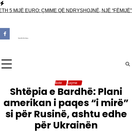
Skip
to
 MIJË EURO: ÇMIME QË NDRYSHOJNË, NJË “FËMIJË” NË
content
Botë
Lajme
Shtëpia e Bardhë: Plani
amerikan i paqes “i mirë”
si për Rusinë, ashtu edhe
për Ukrainën