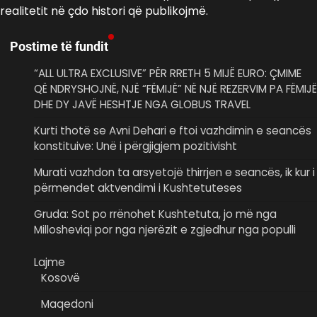
realitetit në çdo histori që publikojmë.
Postime të fundit
“ALL ULTRA EXCLUSIVE” PËR RRETH 5 MIJË EURO: ÇMIME
QË NDRYSHOJNË, NJË “FËMIJË” NË NJË REZERVIM PA FËMIJË
DHE DY JAVË HESHTJE NGA GLOBUS TRAVEL
Kurti thotë se Avni Dehari e ftoi vazhdimin e seancës
konstituive: Unë i përgjigjem pozitivisht
Murati vazhdon ta arsyetojë thirrjen e seancës, ik kur i
përmendet aktvendimi i Kushtetuteses
Gruda: Sot po rrënohet Kushtetuta, jo më nga
Millosheviqi por nga njerëzit e zgjedhur nga populli
Lajme
Kosovë
Maqedoni