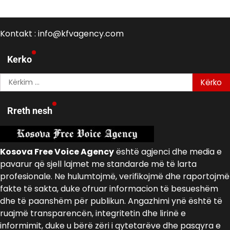
Kontakt : info@kfvagency.com
Kerko
Kërko
për:
Rreth nesh
Kosova Free Voice Agency
është agjenci dhe media e
pavarur që sjell lajmet me standarde më të larta
profesionale. Ne hulumtojmë, verifikojmë dhe raportojmë
fakte të sakta, duke ofruar informacion të besueshëm
dhe të paanshëm për publikun. Angazhimi ynë është të
ruajmë transparencën, integritetin dhe lirinë e
informimit, duke u bërë zëri i qytetarëve dhe pasqyra e