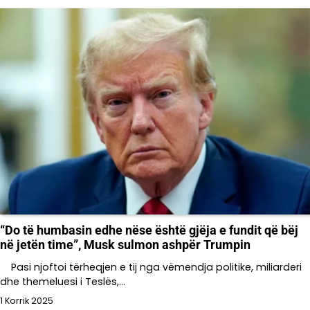
“Do të humbasin edhe nëse është gjëja e fundit që bëj
në jetën time”, Musk sulmon ashpër Trumpin
Pasi njoftoi tërheqjen e tij nga vëmendja politike, miliarderi
dhe themeluesi i Teslës,…
1 Korrik 2025