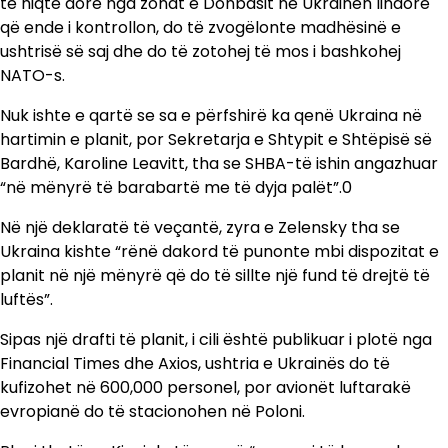
të hiqte dorë nga zonat e Donbasit në Ukrainën lindore
që ende i kontrollon, do të zvogëlonte madhësinë e
ushtrisë së saj dhe do të zotohej të mos i bashkohej
NATO-s.
Nuk ishte e qartë se sa e përfshirë ka qenë Ukraina në
hartimin e planit, por Sekretarja e Shtypit e Shtëpisë së
Bardhë, Karoline Leavitt, tha se SHBA-të ishin angazhuar
“në mënyrë të barabartë me të dyja palët”.0
Në një deklaratë të veçantë, zyra e Zelensky tha se
Ukraina kishte “rënë dakord të punonte mbi dispozitat e
planit në një mënyrë që do të sillte një fund të drejtë të
luftës”.
Sipas një drafti të planit, i cili është publikuar i plotë nga
Financial Times dhe Axios, ushtria e Ukrainës do të
kufizohet në 600,000 personel, por avionët luftarakë
evropianë do të stacionohen në Poloni.