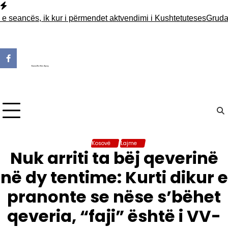
Skip
to
seancës, ik kur i përmendet aktvendimi i Kushtetuteses
Gruda: Sot
content
Kosovë
Lajme
Nuk arriti ta bëj qeverinë
në dy tentime: Kurti dikur e
pranonte se nëse s’bëhet
qeveria, “faji” është i VV-