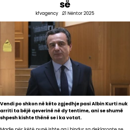
së
kfvagency
21 Nëntor 2025
Vendi po shkon në këto zgjedhje pasi Albin Kurti nuk
arriti ta bëjë qeverinë në dy tentime, ani se shumë
shpesh kishte thënë se i ka votat.
Madje për këtë punë ishte aq i bindur sa deklaronte se