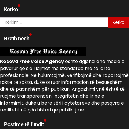
Kerko
Kërko
për:
Rreth nesh
Kosova Free Voice Agency
është agjenci dhe media e
pavarur që sjell lajmet me standarde më të larta
profesionale. Ne hulumtojmë, verifikojmë dhe raportojmë
fakte të sakta, duke ofruar informacion të besueshëm
dhe të paanshëm për publikun. Angazhimi ynë është të
ruajmë transparencën, integritetin dhe lirinë e
informimit, duke u bërë zëri i qytetarëve dhe pasqyra e
realitetit në çdo histori që publikojmë.
Postime të fundit