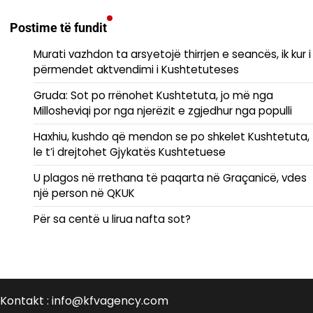
Postime të fundit
Murati vazhdon ta arsyetojë thirrjen e seancës, ik kur i
përmendet aktvendimi i Kushtetuteses
Gruda: Sot po rrënohet Kushtetuta, jo më nga
Millosheviqi por nga njerëzit e zgjedhur nga populli
Haxhiu, kushdo që mendon se po shkelet Kushtetuta,
le t’i drejtohet Gjykatës Kushtetuese
U plagos në rrethana të paqarta në Graçanicë, vdes
një person në QKUK
Për sa centë u lirua nafta sot?
Kontakt : info@kfvagency.com