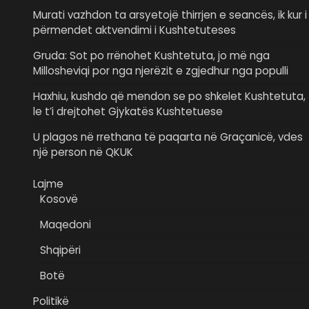
Murati vazhdon ta arsyetojë thirrjen e seancës, ik kur i
përmendet aktvendimi i Kushtetuteses
Gruda: Sot po rrënohet Kushtetuta, jo më nga
Millosheviqi por nga njerëzit e zgjedhur nga populli
Haxhiu, kushdo që mendon se po shkelet Kushtetuta,
le t’i drejtohet Gjykatës Kushtetuese
U plagos në rrethana të paqarta në Graçanicë, vdes
një person në QKUK
Lajme
Kosovë
Maqedoni
Shqipëri
Botë
Politikë