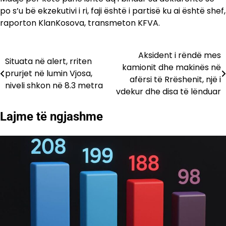
po s’u bë ekzekutivi i ri, faji është i partisë ku ai është shef,
raporton KlanKosova, transmeton KFVA.
Aksident i rëndë mes
Lëvizje
Situata në alert, rriten
kamionit dhe makinës në
prurjet në lumin Vjosa,
te
afërsi të Rrëshenit, një i
niveli shkon në 8.3 metra
vdekur dhe disa të lënduar
postimet
Lajme të ngjashme