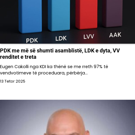
PDK me më së shumti asamblistë, LDK e dyta, VV
renditet e treta
Eugen Cakolli nga KDI ka thënë se me rreth 97% të
vendvotimeve të proceduara, përbërja…
13 Tetor 2025