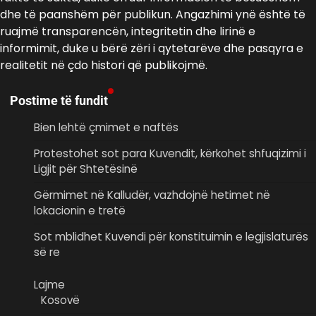
dhe të paanshëm për publikun. Angazhimi ynë është të
ruajmë transparencën, integritetin dhe lirinë e
informimit, duke u bërë zëri i qytetarëve dhe pasqyra e
realitetit në çdo histori që publikojmë.
Postime të fundit
Bien lehtë çmimet e naftës
Protestohet sot para Kuvendit, kërkohet shfuqizimi i
Ligjit për Shtetësinë
Gërmimet në Kalludër, vazhdojnë hetimet në
lokacionin e tretë
Sot mblidhet Kuvendi për konstituimin e legjislaturës
së re
Lajme
Kosovë