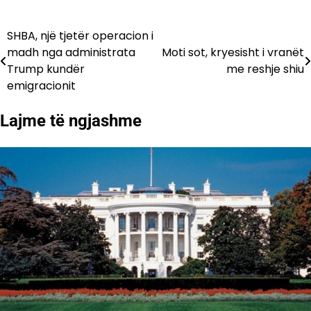
SHBA, një tjetër operacion i
Lëvizje
madh nga administrata
Moti sot, kryesisht i vranët
te
Trump kundër
me reshje shiu
emigracionit
postimet
Lajme të ngjashme