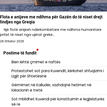
Flota e anijeve me ndihma për Gazën do të niset drejt
lindjes nga Greqia
Një flotë anijesh ndërkombëtare me ndihma humanitare
pritet të niset nga ujërat greke…
26 Shtator 2025
Postime të fundit
Bien lehtë çmimet e naftës
Protestohet sot para Kuvendit, kërkohet shfuqizimi i
Ligjit për Shtetësinë
Gërmimet në Kalludër, vazhdojnë hetimet në
lokacionin e tretë
Sot mblidhet Kuvendi për konstituimin e legjislaturës
së re