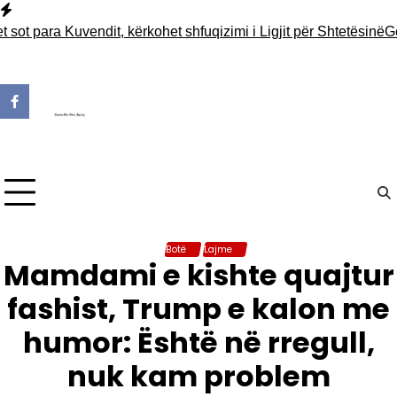
Skip
to
ara Kuvendit, kërkohet shfuqizimi i Ligjit për Shtetësinë
Gërmimet
content
Botë
Lajme
Mamdami e kishte quajtur
fashist, Trump e kalon me
humor: Është në rregull,
nuk kam problem