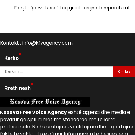
E enjte ‘përvëluese’, kaq gradë arrijnë temperaturat
Kontakt : info@kfvagency.com
Kerko
Kërko
për:
Rreth nesh
Kosova Free Voice Agency
është agjenci dhe media e
pavarur që sjell lajmet me standarde më të larta
profesionale. Ne hulumtojmë, verifikojmë dhe raportojmë
fakte të sakta, duke ofruar informacion të besueshëm