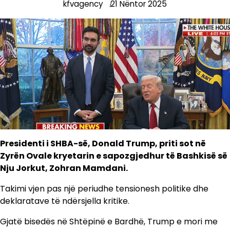
kfvagency
21 Nëntor 2025
Presidenti i SHBA-së, Donald Trump, priti sot në
Zyrën Ovale kryetarin e sapozgjedhur të Bashkisë së
Nju Jorkut, Zohran Mamdani.
Takimi vjen pas një periudhe tensionesh politike dhe
deklaratave të ndërsjella kritike.
Gjatë bisedës në Shtëpinë e Bardhë, Trump e mori me