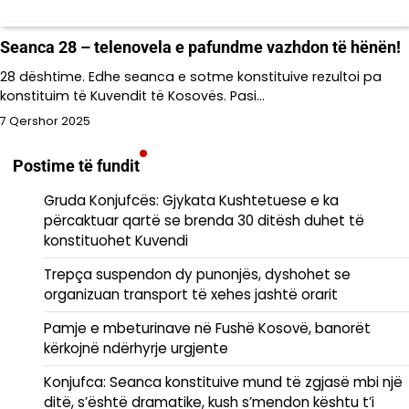
Seanca 28 – telenovela e pafundme vazhdon të hënën!
28 dështime. Edhe seanca e sotme konstituive rezultoi pa
konstituim të Kuvendit të Kosovës. Pasi…
7 Qershor 2025
Postime të fundit
Gruda Konjufcës: Gjykata Kushtetuese e ka
përcaktuar qartë se brenda 30 ditësh duhet të
konstituohet Kuvendi
Trepça suspendon dy punonjës, dyshohet se
organizuan transport të xehes jashtë orarit
Pamje e mbeturinave në Fushë Kosovë, banorët
kërkojnë ndërhyrje urgjente
Konjufca: Seanca konstituive mund të zgjasë mbi një
ditë, s’është dramatike, kush s’mendon kështu t’i