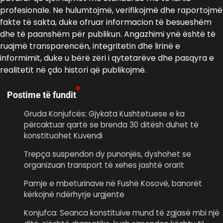
profesionale. Ne hulumtojmë, verifikojmë dhe raportojmë
fakte të sakta, duke ofruar informacion të besueshëm
dhe të paanshëm për publikun. Angazhimi ynë është të
ruajmë transparencën, integritetin dhe lirinë e
informimit, duke u bërë zëri i qytetarëve dhe pasqyra e
realitetit në çdo histori që publikojmë.
Postime të fundit
Gruda Konjufcës: Gjykata Kushtetuese e ka
përcaktuar qartë se brenda 30 ditësh duhet të
konstituohet Kuvendi
Trepça suspendon dy punonjës, dyshohet se
organizuan transport të xehes jashtë orarit
Pamje e mbeturinave në Fushë Kosovë, banorët
kërkojnë ndërhyrje urgjente
Konjufca: Seanca konstituive mund të zgjasë mbi një