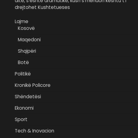
ditë, s’është dramatike, kush s’mendon kështu t’i
drejtohet Kushtetueses
Lajme
Kosovë
Maqedoni
Shqipëri
Botë
Politikë
Kronikë Policore
Shëndetësi
Ekonomi
Sport
Tech & Inovacion