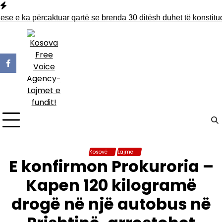
Skip
to
 e ka përcaktuar qartë se brenda 30 ditësh duhet të konstituoh
content
Kosovë
Lajme
E konfirmon Prokuroria –
Kapen 120 kilogramë
drogë në një autobus në