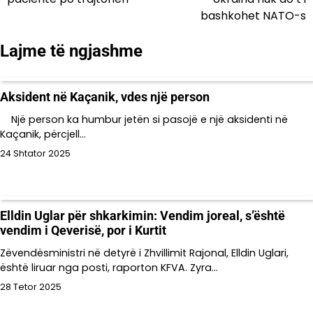
postimet
bashkohet NATO-s
Lajme të ngjashme
Aksident në Kaçanik, vdes një person
Një person ka humbur jetën si pasojë e një aksidenti në
Kaçanik, përcjell…
24 Shtator 2025
Elldin Uglar për shkarkimin: Vendim joreal, s’është
vendim i Qeverisë, por i Kurtit
Zëvendësministri në detyrë i Zhvillimit Rajonal, Elldin Uglari,
është liruar nga posti, raporton KFVA. Zyra…
28 Tetor 2025