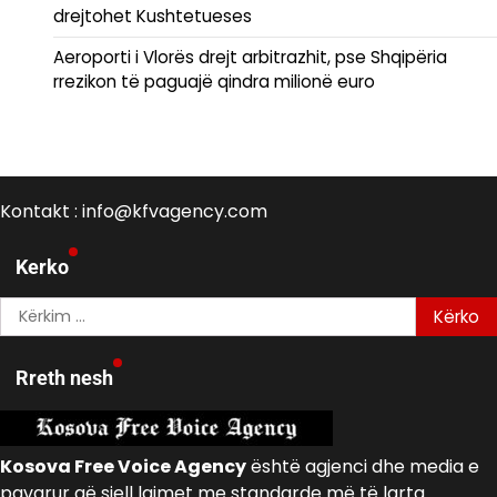
drejtohet Kushtetueses
Aeroporti i Vlorës drejt arbitrazhit, pse Shqipëria
rrezikon të paguajë qindra milionë euro
Kontakt : info@kfvagency.com
Kerko
Kërko
për:
Rreth nesh
Kosova Free Voice Agency
është agjenci dhe media e
pavarur që sjell lajmet me standarde më të larta