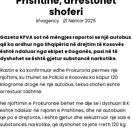
Prishtinë, arrestohet
shoferi
kfvagency
21 Nëntor 2025
Gazeta KFVA sot në mëngjes raportoi se një autobus
që ka ardhur nga Shqipëria në drejtim të Kosovës
është ndaluar nga ekipet e Doganës, pasi në të
dyshohet se është gjetur substancë narkotike.
Rastin e ka konfirmuar edhe Prokuroria përmes një
njoftimi, ku thuhet se Policia e Kosovës ka kapur 120
kilogramë drogë në një autobus, teksa shoferi është
arrestuar tashmë.
Në njoftimin e Prokurorisë bëhet me dije se i dyshuari B.K
është ndaluar në rajonin e Prishtinës, dhe në autobusin
që po e drejtonte, i është gjetur dhe sekustruar një sasi e
substancës narkotike, që dyshohet të jetë rreth 120 kg.