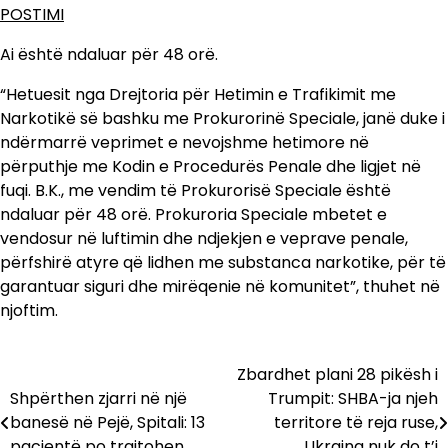
POSTIMI
Ai është ndaluar për 48 orë.
“Hetuesit nga Drejtoria për Hetimin e Trafikimit me
Narkotikë së bashku me Prokurorinë Speciale, janë duke i
ndërmarrë veprimet e nevojshme hetimore në
përputhje me Kodin e Procedurës Penale dhe ligjet në
fuqi. B.K., me vendim të Prokurorisë Speciale është
ndaluar për 48 orë. Prokuroria Speciale mbetet e
vendosur në luftimin dhe ndjekjen e veprave penale,
përfshirë atyre që lidhen me substanca narkotike, për të
garantuar siguri dhe mirëqenie në komunitet”, thuhet në
njoftim.
Zbardhet plani 28 pikësh i
Lëvizje
Shpërthen zjarri në një
Trumpit: SHBA-ja njeh
te
banesë në Pejë, Spitali: 13
territore të reja ruse,
pacientë po trajtohen
Ukraina nuk do t’i