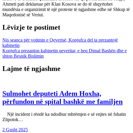
Ahmeti pati deklaruar për Klan Kosova se do të shqyrtohet
mundësia e organizimit të një proteste të ngjashme edhe në Shkup të
Maqedonisë së Veriut.
Lëvizje te postimet
Nis seanca për votimin e Qeverisë, Konjufca del ta prezantojë
kabinetin
Konjufca prezanton kabinetin qeveritar, e heq Dimal Bashën dhe e
shton Besnik Bislimin
Lajme të ngjashme
Sulmohet deputeti Adem Hoxha,
përfundon në spital bashkë me familjen
Një incident i rëndë ka ndodhur mbrëmjen e së enjtes në fshatin
Zlipotok…
2 Gusht 2025