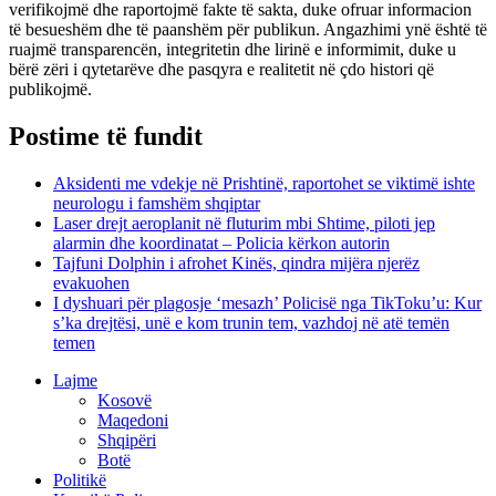
verifikojmë dhe raportojmë fakte të sakta, duke ofruar informacion
të besueshëm dhe të paanshëm për publikun. Angazhimi ynë është të
ruajmë transparencën, integritetin dhe lirinë e informimit, duke u
bërë zëri i qytetarëve dhe pasqyra e realitetit në çdo histori që
publikojmë.
Postime të fundit
Aksidenti me vdekje në Prishtinë, raportohet se viktimë ishte
neurologu i famshëm shqiptar
Laser drejt aeroplanit në fluturim mbi Shtime, piloti jep
alarmin dhe koordinatat – Policia kërkon autorin
Tajfuni Dolphin i afrohet Kinës, qindra mijëra njerëz
evakuohen
I dyshuari për plagosje ‘mesazh’ Policisë nga TikToku’u: Kur
s’ka drejtësi, unë e kom trunin tem, vazhdoj në atë temën
temen
Lajme
Kosovë
Maqedoni
Shqipëri
Botë
Politikë