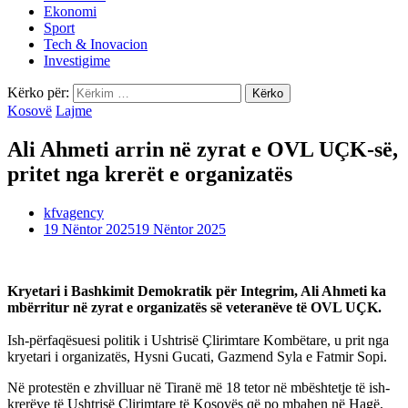
Ekonomi
Sport
Tech & Inovacion
Investigime
Kërko për:
Kosovë
Lajme
Ali Ahmeti arrin në zyrat e OVL UÇK-së,
pritet nga krerët e organizatës
kfvagency
19 Nëntor 2025
19 Nëntor 2025
Kryetari i Bashkimit Demokratik për Integrim, Ali Ahmeti ka
mbërritur në zyrat e organizatës së veteranëve të OVL UÇK.
Ish-përfaqësuesi politik i Ushtrisë Çlirimtare Kombëtare, u prit nga
kryetari i organizatës, Hysni Gucati, Gazmend Syla e Fatmir Sopi.
Në protestën e zhvilluar në Tiranë më 18 tetor në mbështetje të ish-
krerëve të Ushtrisë Çlirimtare të Kosovës që po mbahen në Hagë,