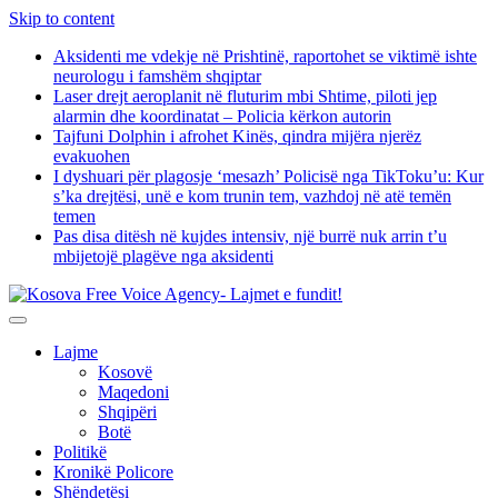
Skip to content
Aksidenti me vdekje në Prishtinë, raportohet se viktimë ishte
neurologu i famshëm shqiptar
Laser drejt aeroplanit në fluturim mbi Shtime, piloti jep
alarmin dhe koordinatat – Policia kërkon autorin
Tajfuni Dolphin i afrohet Kinës, qindra mijëra njerëz
evakuohen
I dyshuari për plagosje ‘mesazh’ Policisë nga TikToku’u: Kur
s’ka drejtësi, unë e kom trunin tem, vazhdoj në atë temën
temen
Pas disa ditësh në kujdes intensiv, një burrë nuk arrin t’u
mbijetojë plagëve nga aksidenti
Lajme
Kosovë
Maqedoni
Shqipëri
Botë
Politikë
Kronikë Policore
Shëndetësi