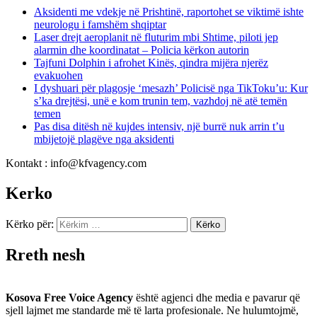
Aksidenti me vdekje në Prishtinë, raportohet se viktimë ishte
neurologu i famshëm shqiptar
Laser drejt aeroplanit në fluturim mbi Shtime, piloti jep
alarmin dhe koordinatat – Policia kërkon autorin
Tajfuni Dolphin i afrohet Kinës, qindra mijëra njerëz
evakuohen
I dyshuari për plagosje ‘mesazh’ Policisë nga TikToku’u: Kur
s’ka drejtësi, unë e kom trunin tem, vazhdoj në atë temën
temen
Pas disa ditësh në kujdes intensiv, një burrë nuk arrin t’u
mbijetojë plagëve nga aksidenti
Kontakt : info@kfvagency.com
Kerko
Kërko për:
Rreth nesh
Kosova Free Voice Agency
është agjenci dhe media e pavarur që
sjell lajmet me standarde më të larta profesionale. Ne hulumtojmë,