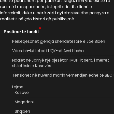
dhe të paanshëm për publikun. Angazhimi ynë është të
ruajmë transparencën, integritetin dhe lirinë e
informimit, duke u bërë zëri i qytetarëve dhe pasqyra e
realitetit në çdo histori që publikojmë.
Postime të fundit
Përkeqësohet gjendja shëndetësore e Joe Biden
Vdes ish-luftëtari i UÇK-së Avni Hoxha
Ndalet në Jarinjë një pjesëtar i MUP-it serb, i merret
shtetësia e Kosovës
Tensionet në Kuvend marrin vëmendjen edhe të BBC!
Lajme
Kosovë
Maqedoni
Shqipëri