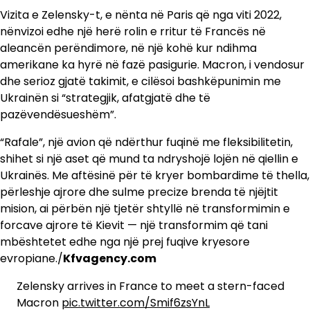
Vizita e Zelensky-t, e nënta në Paris që nga viti 2022,
nënvizoi edhe një herë rolin e rritur të Francës në
aleancën perëndimore, në një kohë kur ndihma
amerikane ka hyrë në fazë pasigurie. Macron, i vendosur
dhe serioz gjatë takimit, e cilësoi bashkëpunimin me
Ukrainën si “strategjik, afatgjatë dhe të
pazëvendësueshëm”.
“Rafale”, një avion që ndërthur fuqinë me fleksibilitetin,
shihet si një aset që mund ta ndryshojë lojën në qiellin e
Ukrainës. Me aftësinë për të kryer bombardime të thella,
përleshje ajrore dhe sulme precize brenda të njëjtit
mision, ai përbën një tjetër shtyllë në transformimin e
forcave ajrore të Kievit — një transformim që tani
mbështetet edhe nga një prej fuqive kryesore
evropiane./
Kfvagency.com
Zelensky arrives in France to meet a stern-faced
Macron
pic.twitter.com/Smif6zsYnL