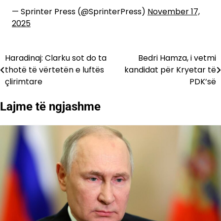
— Sprinter Press (@SprinterPress)
November 17,
2025
Haradinaj: Clarku sot do ta
Bedri Hamza, i vetmi
Lëvizje
thotë të vërtetën e luftës
kandidat për Kryetar të
te
çlirimtare
PDK’së
postimet
Lajme të ngjashme