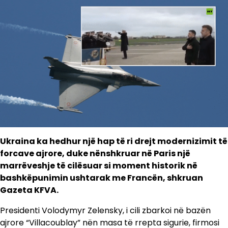
Ukraina ka hedhur një hap të ri drejt modernizimit të
forcave ajrore, duke nënshkruar në Paris një
marrëveshje të cilësuar si moment historik në
bashkëpunimin ushtarak me Francën, shkruan
Gazeta KFVA.
Presidenti Volodymyr Zelensky, i cili zbarkoi në bazën
ajrore “Villacoublay” nën masa të rrepta sigurie, firmosi