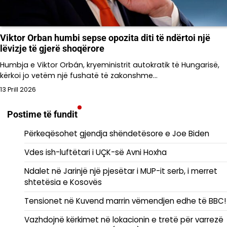
Viktor Orban humbi sepse opozita diti të ndërtoi një
lëvizje të gjerë shoqërore
Humbja e Viktor Orbán, kryeministrit autokratik të Hungarisë,
kërkoi jo vetëm një fushatë të zakonshme…
13 Prill 2026
Postime të fundit
Përkeqësohet gjendja shëndetësore e Joe Biden
Vdes ish-luftëtari i UÇK-së Avni Hoxha
Ndalet në Jarinjë një pjesëtar i MUP-it serb, i merret
shtetësia e Kosovës
Tensionet në Kuvend marrin vëmendjen edhe të BBC!
Vazhdojnë kërkimet në lokacionin e tretë për varrezë