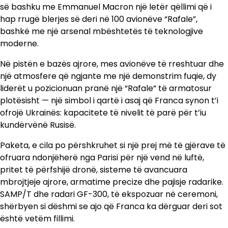
së bashku me Emmanuel Macron një letër qëllimi që i
hap rrugë blerjes së deri në 100 avionëve “Rafale”,
bashkë me një arsenal mbështetës të teknologjive
moderne.
Në pistën e bazës ajrore, mes avionëve të rreshtuar dhe
një atmosfere që ngjante me një demonstrim fuqie, dy
liderët u pozicionuan pranë një “Rafale” të armatosur
plotësisht — një simbol i qartë i asaj që Franca synon t’i
ofrojë Ukrainës: kapacitete të nivelit të parë për t’iu
kundërvënë Rusisë.
Paketa, e cila po përshkruhet si një prej më të gjërave të
ofruara ndonjëherë nga Parisi për një vend në luftë,
pritet të përfshijë dronë, sisteme të avancuara
mbrojtjeje ajrore, armatime precize dhe pajisje radarike.
SAMP/T dhe radari GF-300, të ekspozuar në ceremoni,
shërbyen si dëshmi se ajo që Franca ka dërguar deri sot
është vetëm fillimi.