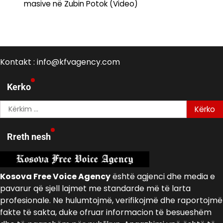
masive në Zubin Potok (Video)
Kontakt : info@kfvagency.com
Kerko
Kërko
për:
Rreth nesh
Kosova Free Voice Agency
është agjenci dhe media e
pavarur që sjell lajmet me standarde më të larta
profesionale. Ne hulumtojmë, verifikojmë dhe raportojmë
fakte të sakta, duke ofruar informacion të besueshëm