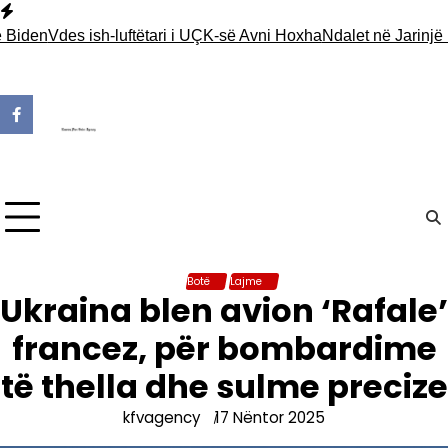
Skip
to
en
Vdes ish-luftëtari i UÇK-së Avni Hoxha
Ndalet në Jarinjë një p
content
Botë
Lajme
Ukraina blen avion ‘Rafale’
francez, për bombardime
të thella dhe sulme precize
kfvagency
17 Nëntor 2025