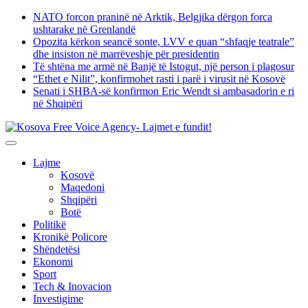
Skip
NATO forcon praninë në Arktik, Belgjika dërgon forca
to
ushtarake në Grenlandë
content
Opozita kërkon seancë sonte, LVV e quan “shfaqje teatrale”
dhe insiston në marrëveshje për presidentin
Të shtëna me armë në Banjë të Istogut, një person i plagosur
“Ethet e Nilit”, konfirmohet rasti i parë i virusit në Kosovë
Senati i SHBA-së konfirmon Eric Wendt si ambasadorin e ri
në Shqipëri
Lajme
Kosovë
Maqedoni
Shqipëri
Botë
Politikë
Kronikë Policore
Shëndetësi
Ekonomi
Sport
Tech & Inovacion
Investigime