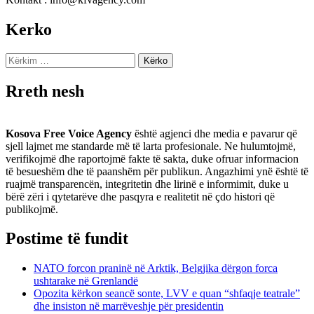
Kerko
Kërko
për:
Rreth nesh
Kosova Free Voice Agency
është agjenci dhe media e pavarur që
sjell lajmet me standarde më të larta profesionale. Ne hulumtojmë,
verifikojmë dhe raportojmë fakte të sakta, duke ofruar informacion
të besueshëm dhe të paanshëm për publikun. Angazhimi ynë është të
ruajmë transparencën, integritetin dhe lirinë e informimit, duke u
bërë zëri i qytetarëve dhe pasqyra e realitetit në çdo histori që
publikojmë.
Postime të fundit
NATO forcon praninë në Arktik, Belgjika dërgon forca
ushtarake në Grenlandë
Opozita kërkon seancë sonte, LVV e quan “shfaqje teatrale”
dhe insiston në marrëveshje për presidentin