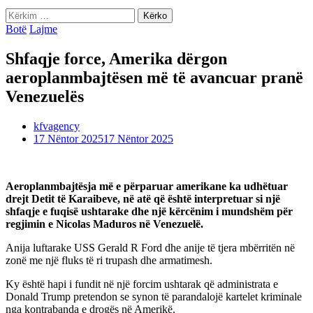
Kërko
për:
Botë
Lajme
Shfaqje force, Amerika dërgon
aeroplanmbajtësen më të avancuar pranë
Venezuelës
kfvagency
17 Nëntor 2025
17 Nëntor 2025
Aeroplanmbajtësja më e përparuar amerikane ka udhëtuar
drejt Detit të Karaibeve, në atë që është interpretuar si një
shfaqje e fuqisë ushtarake dhe një kërcënim i mundshëm për
regjimin e Nicolas Maduros në Venezuelë.
Anija luftarake USS Gerald R Ford dhe anije të tjera mbërritën në
zonë me një fluks të ri trupash dhe armatimesh.
Ky është hapi i fundit në një forcim ushtarak që administrata e
Donald Trump pretendon se synon të parandalojë kartelet kriminale
nga kontrabanda e drogës në Amerikë.