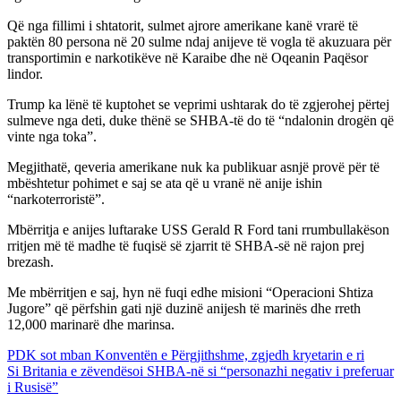
Që nga fillimi i shtatorit, sulmet ajrore amerikane kanë vrarë të
paktën 80 persona në 20 sulme ndaj anijeve të vogla të akuzuara për
transportimin e narkotikëve në Karaibe dhe në Oqeanin Paqësor
lindor.
Trump ka lënë të kuptohet se veprimi ushtarak do të zgjerohej përtej
sulmeve nga deti, duke thënë se SHBA-të do të “ndalonin drogën që
vinte nga toka”.
Megjithatë, qeveria amerikane nuk ka publikuar asnjë provë për të
mbështetur pohimet e saj se ata që u vranë në anije ishin
“narkoterroristë”.
Mbërritja e anijes luftarake USS Gerald R Ford tani rrumbullakëson
rritjen më të madhe të fuqisë së zjarrit të SHBA-së në rajon prej
brezash.
Me mbërritjen e saj, hyn në fuqi edhe misioni “Operacioni Shtiza
Jugore” që përfshin gati një duzinë anijesh të marinës dhe rreth
12,000 marinarë dhe marinsa.
Lëvizje
PDK sot mban Konventën e Përgjithshme, zgjedh kryetarin e ri
Si Britania e zëvendësoi SHBA-në si “personazhi negativ i preferuar
te
i Rusisë”