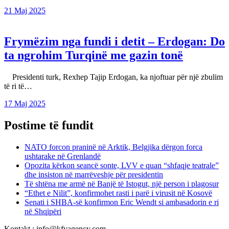
21 Maj 2025
Frymëzim nga fundi i detit – Erdogan: Do
ta ngrohim Turqinë me gazin tonë
Presidenti turk, Rexhep Tajip Erdogan, ka njoftuar për një zbulim
të ri të…
17 Maj 2025
Postime të fundit
NATO forcon praninë në Arktik, Belgjika dërgon forca
ushtarake në Grenlandë
Opozita kërkon seancë sonte, LVV e quan “shfaqje teatrale”
dhe insiston në marrëveshje për presidentin
Të shtëna me armë në Banjë të Istogut, një person i plagosur
“Ethet e Nilit”, konfirmohet rasti i parë i virusit në Kosovë
Senati i SHBA-së konfirmon Eric Wendt si ambasadorin e ri
në Shqipëri
Kontakt : info@kfvagency.com