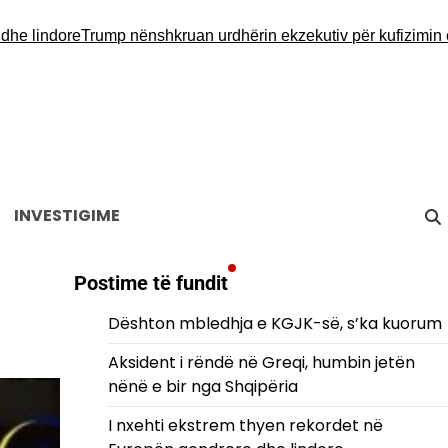
 lindore
Trump nënshkruan urdhërin ekzekutiv për kufizimin e sh
INVESTIGIME
Postime të fundit
Dështon mbledhja e KGJK-së, s’ka kuorum
Aksident i rëndë në Greqi, humbin jetën
nënë e bir nga Shqipëria
I nxehti ekstrem thyen rekordet në