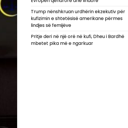
Evropën qendrore dhe lindore
Trump nënshkruan urdhërin ekzekutiv për
kufizimin e shtetësisë amerikane përmes
lindjes së femijëve
Pritje deri në një orë në kufi, Dheu i Bardhë
mbetet pika më e ngarkuar