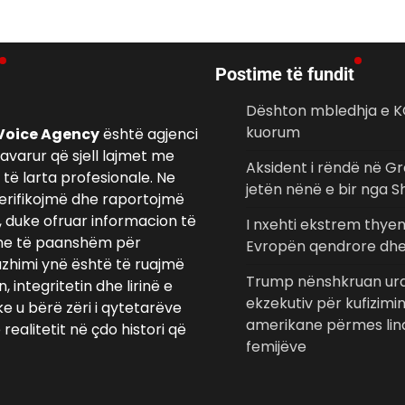
Postime të fundit
Dështon mbledhja e K
kuorum
Voice Agency
është agjenci
avarur që sjell lajmet me
Aksident i rëndë në Gr
të larta profesionale. Ne
jetën nënë e bir nga S
erifikojmë dhe raportojmë
, duke ofruar informacion të
I nxehti ekstrem thye
e të paanshëm për
Evropën qendrore dhe
azhimi ynë është të ruajmë
Trump nënshkruan urd
 integritetin dhe lirinë e
ekzekutiv për kufizimi
ke u bërë zëri i qytetarëve
amerikane përmes lind
realitetit në çdo histori që
femijëve