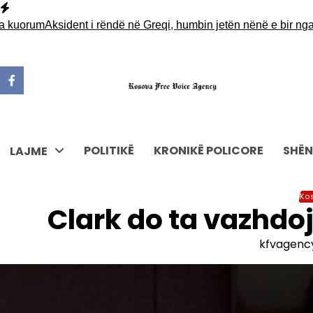
Skip
to
uorum
Aksident i rëndë në Greqi, humbin jetën nënë e bir nga Sh
content
POLITIKË
KRONIKË POLICORE
SHËN
LAJME
Ko
Clark do ta vazhdo
kfvagenc