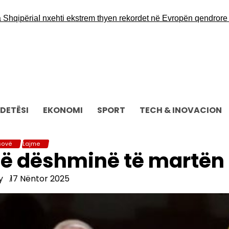
qipëria
I nxehti ekstrem thyen rekordet në Evropën qendrore dhe
DETËSI
EKONOMI
SPORT
TECH & INOVACION
sovë
Lajme
jë dëshminë të martën
y
17 Nëntor 2025