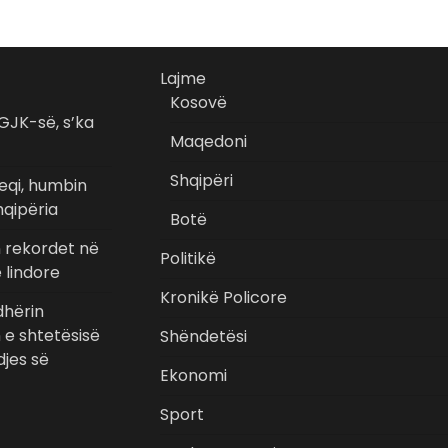
Lajme
Kosovë
GJK-së, s’ka
Maqedoni
Shqipëri
eqi, humbin
hqipëria
Botë
n rekordet në
Politikë
 lindore
Kronikë Policore
hërin
n e shtetësisë
Shëndetësi
jes së
Ekonomi
Sport