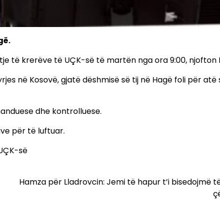
gë.
je të krerëve të UÇK-së të martën nga ora 9:00, njofton
s në Kosovë, gjatë dëshmisë së tij në Hagë foli për atë s
omanduese dhe kontrolluese.
ve për të luftuar.
n UÇK-së
Hamza për Lladrovcin: Jemi të hapur t’i bisedojmë të
ç