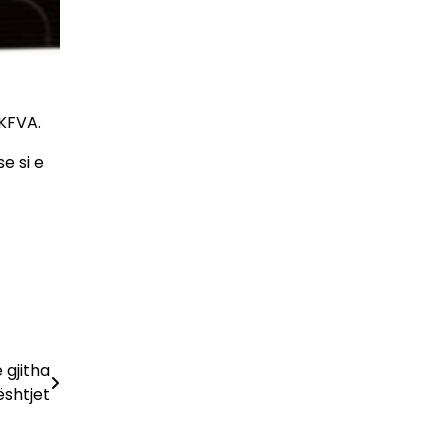
 KFVA.
e si e
 gjitha
ështjet