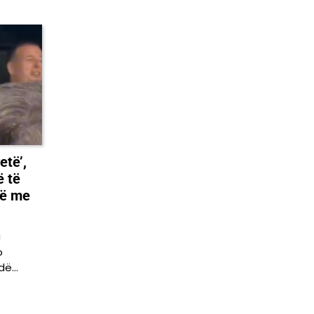
etë’,
ë të
kë me
a
o
ndë…