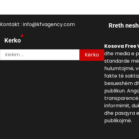
Kontakt : info@kfvagency.com
Rreth nesh
Kerko
Kosova Free 
Kërko
dhe media e p
për:
standarde më 
hulumtojmë, v
fakte të sakta
besueshëm dh
publikun. Ang
transparencën,
informimit, du
dhe pasqyra e 
publikojmë.