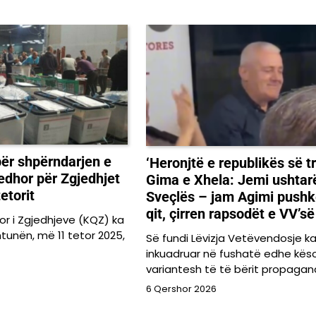
për shpërndarjen e
‘Heronjtë e republikës së tr
jedhor për Zgjedhjet
Gima e Xhela: Jemi ushtar
etorit
Sveçlës – jam Agimi push
qit, çirren rapsodët e VV’së
or i Zgjedhjeve (KQZ) ka
htunën, më 11 tetor 2025,
Së fundi Lëvizja Vetëvendosje k
inkuadruar në fushatë edhe kës
variantesh të të bërit propaga
6 Qershor 2026