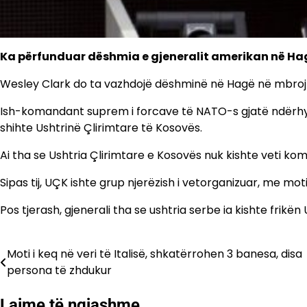
Ka përfunduar dëshmia e gjeneralit amerikan në Ha
Wesley Clark do ta vazhdojë dëshminë në Hagë në mbrojt
Ish-komandant suprem i forcave të NATO-s gjatë ndërhyrje
shihte Ushtrinë Çlirimtare të Kosovës.
Ai tha se Ushtria Çlirimtare e Kosovës nuk kishte veti k
Sipas tij, UÇK ishte grup njerëzish i vetorganizuar, me moti
Pos tjerash, gjenerali tha se ushtria serbe ia kishte frikë
Moti i keq në veri të Italisë, shkatërrohen 3 banesa, disa
Lëvizje
persona të zhdukur
te
Lajme të ngjashme