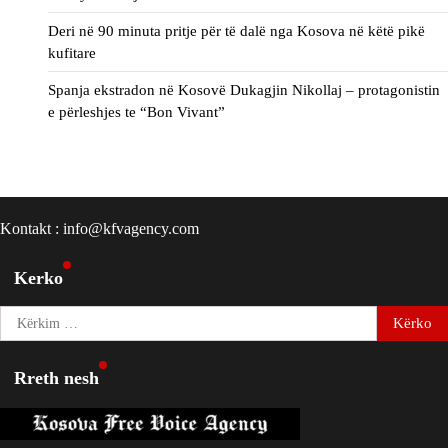
Deri në 90 minuta pritje për të dalë nga Kosova në këtë pikë
kufitare
Spanja ekstradon në Kosovë Dukagjin Nikollaj – protagonistin
e përleshjes te “Bon Vivant”
Kontakt : info@kfvagency.com
Kerko
Kërko
për:
Rreth nesh