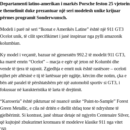
Departamenti latino-amerikan i markës Porsche feston 25 vjetorin
e themelimit duke prezantuar një seri modelesh unike krijuar
përmes programit Sonderwunsch.
Modeli i parë në seri “Ikonat e Amerikës Latine” është një 911 GT3
Ocelot unik, të cilit specifikimet i janë inspiruar nga pylli amazonik
kolumbian.
Ky model i veçantë, bazuar në gjeneratën 992.2 të modelit 911 GT3,
ka marrë emrin “Ocelot” – macja e egër që jeton në Kolumbi dhe
vende të tjera të rajonit. Zgjedhja e emrit nuk është rastësore – oceloti
njihet për aftësinë e tij të lartësuar për ngjitje, kërcim dhe notim, çka e
bën atë paralel të përshtatshëm për një automobil sportiv si GT3, i
fokusuar në karakteristika të larta të drejtimit.
“Karoseria” është pikturuar në nuancë unike “Paint‑to‑Sample” Forest
Green Metallic, e cila në dritën e diellit shfaq tone të ndryshme të
gjelbërimit. Si kontrast, janë shtuar detaje në ngjyrën Centenaire Silver,
që kujtojnë zbukurimet kromuara të modeleve klasike 911 nga vitet
’60.