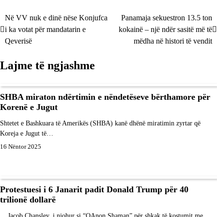
Në VV nuk e dinë nëse Konjufca
Panamaja sekuestron 13.5 ton
Lëvizje
i ka votat për mandatarin e
kokainë – një ndër sasitë më të
te
Qeverisë
mëdha në histori të vendit
postimet
Lajme të ngjashme
SHBA miraton ndërtimin e nëndetëseve bërthamore për
Korenë e Jugut
Shtetet e Bashkuara të Amerikës (SHBA) kanë dhënë miratimin zyrtar që
Koreja e Jugut të…
16 Nëntor 2025
Protestuesi i 6 Janarit padit Donald Trump për 40
trilionë dollarë
Jacob Chansley, i njohur si “QAnon Shaman” për shkak të kostumit me