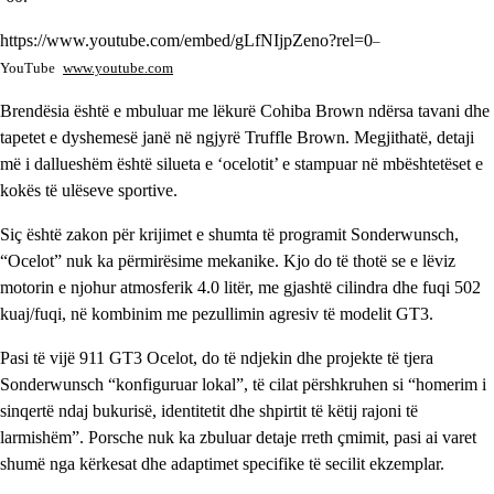
https://www.youtube.com/embed/gLfNIjpZeno?rel=0
–
YouTube
www.youtube.com
Brendësia është e mbuluar me lëkurë Cohiba Brown ndërsa tavani dhe
tapetet e dyshemesë janë në ngjyrë Truffle Brown. Megjithatë, detaji
më i dallueshëm është silueta e ‘ocelotit’ e stampuar në mbështetëset e
kokës të ulëseve sportive.
Siç është zakon për krijimet e shumta të programit Sonderwunsch,
“Ocelot” nuk ka përmirësime mekanike. Kjo do të thotë se e lëviz
motorin e njohur atmosferik 4.0 litër, me gjashtë cilindra dhe fuqi 502
kuaj/fuqi, në kombinim me pezullimin agresiv të modelit GT3.
Pasi të vijë 911 GT3 Ocelot, do të ndjekin dhe projekte të tjera
Sonderwunsch “konfiguruar lokal”, të cilat përshkruhen si “homerim i
sinqertë ndaj bukurisë, identitetit dhe shpirtit të këtij rajoni të
larmishëm”. Porsche nuk ka zbuluar detaje rreth çmimit, pasi ai varet
shumë nga kërkesat dhe adaptimet specifike të secilit ekzemplar.