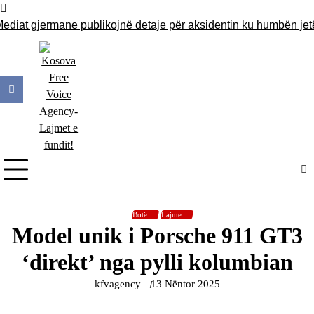
Skip
to
at gjermane publikojnë detaje për aksidentin ku humbën jetën 
content
Botë
Lajme
Model unik i Porsche 911 GT3
‘direkt’ nga pylli kolumbian
kfvagency
13 Nëntor 2025