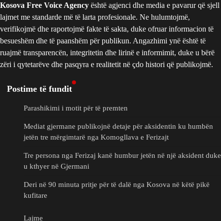
Kosova Free Voice Agency
është agjenci dhe media e pavarur që sjell
lajmet me standarde më të larta profesionale. Ne hulumtojmë,
verifikojmë dhe raportojmë fakte të sakta, duke ofruar informacion të
besueshëm dhe të paanshëm për publikun. Angazhimi ynë është të
ruajmë transparencën, integritetin dhe lirinë e informimit, duke u bërë
zëri i qytetarëve dhe pasqyra e realitetit në çdo histori që publikojmë.
Postime të fundit
Parashikimi i motit për të premten
Mediat gjermane publikojnë detaje për aksidentin ku humbën
jetën tre mërgimtarë nga Komogllava e Ferizajt
Tre persona nga Ferizaj kanë humbur jetën në një aksident duke
u kthyer në Gjermani
Deri në 90 minuta pritje për të dalë nga Kosova në këtë pikë
kufitare
Lajme