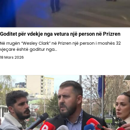
Goditet për vdekje nga vetura një person në Prizren
Në rrugën “Wesley Clark” në Prizren një person i moshës 32
vjeçare është goditur nga…
18 Mars 2026