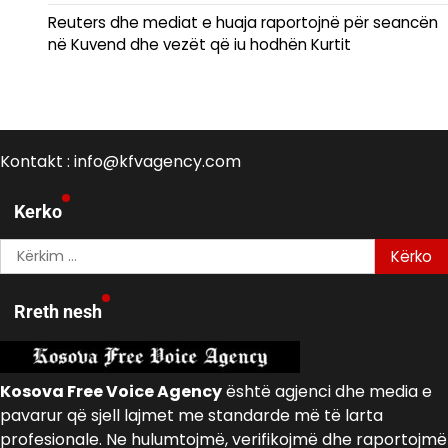
Reuters dhe mediat e huaja raportojnë për seancën
në Kuvend dhe vezët që iu hodhën Kurtit
Kontakt : info@kfvagency.com
Kerko
Kërko
për:
Rreth nesh
Kosova Free Voice Agency
është agjenci dhe media e
pavarur që sjell lajmet me standarde më të larta
profesionale. Ne hulumtojmë, verifikojmë dhe raportojmë