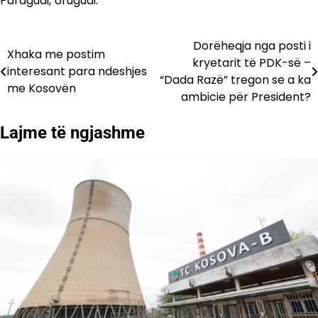
Paraguai, Uruguai.
Dorëheqja nga posti i
Lëvizje
Xhaka me postim
kryetarit të PDK-së –
interesant para ndeshjes
te
“Dada Razë” tregon se a ka
me Kosovën
ambicie për President?
postimet
Lajme të ngjashme