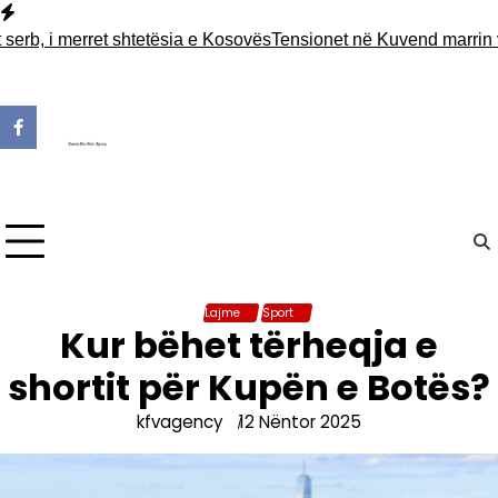
Skip
to
, i merret shtetësia e Kosovës
Tensionet në Kuvend marrin vëme
content
Lajme
Sport
Kur bëhet tërheqja e
shortit për Kupën e Botës?
kfvagency
12 Nëntor 2025