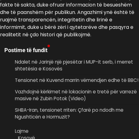
fakte të sakta, duke ofruar informacion të besueshëm
dhe të paanshëm për publikun. Angazhimi ynë është të
ruajmë transparencën, integritetin dhe lirinë e
informimit, duke u bërë zëri i qytetarëve dhe pasqyra e
realitetit në çdo histori që publikojmë.
Postime të fundit
Ndalet në Jarinjë një pjesëtar i MUP-it serb, i merret
shtetësia e Kosovës
Tensionet në Kuvend marrin vëmendjen edhe të BBC!
Vazhdojnë kërkimet në lokacionin e tretë për varrezë
masive në Zubin Potok (Video)
SHBA-Iran, tensionet rriten: Çfarë po ndodh me
Ngushticën e Hormuzit?
Lajme
Kosovë