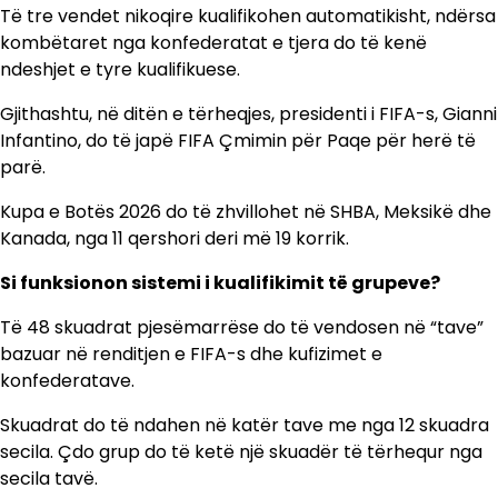
Të tre vendet nikoqire kualifikohen automatikisht, ndërsa
kombëtaret nga konfederatat e tjera do të kenë
ndeshjet e tyre kualifikuese.
Gjithashtu, në ditën e tërheqjes, presidenti i FIFA-s, Gianni
Infantino, do të japë FIFA Çmimin për Paqe për herë të
parë.
Kupa e Botës 2026 do të zhvillohet në SHBA, Meksikë dhe
Kanada, nga 11 qershori deri më 19 korrik.
Si funksionon sistemi i kualifikimit të grupeve?
Të 48 skuadrat pjesëmarrëse do të vendosen në “tave”
bazuar në renditjen e FIFA-s dhe kufizimet e
konfederatave.
Skuadrat do të ndahen në katër tave me nga 12 skuadra
secila. Çdo grup do të ketë një skuadër të tërhequr nga
secila tavë.