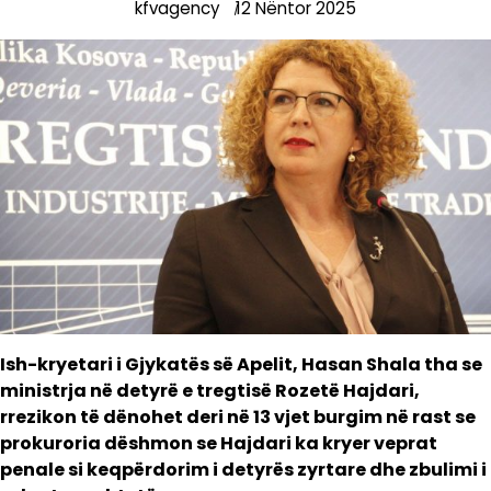
kfvagency
12 Nëntor 2025
Ish-kryetari i Gjykatës së Apelit, Hasan Shala tha se
ministrja në detyrë e tregtisë Rozetë Hajdari,
rrezikon të dënohet deri në 13 vjet burgim në rast se
prokuroria dëshmon se Hajdari ka kryer veprat
penale si keqpërdorim i detyrës zyrtare dhe zbulimi i