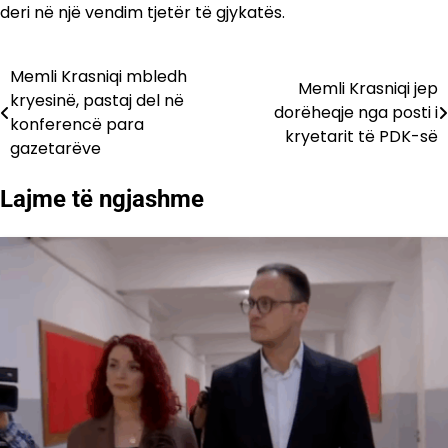
deri në një vendim tjetër të gjykatës.
Memli Krasniqi mbledh
Lëvizje
Memli Krasniqi jep
kryesinë, pastaj del në
dorëheqje nga posti i
te
konferencë para
kryetarit të PDK-së
gazetarëve
postimet
Lajme të ngjashme