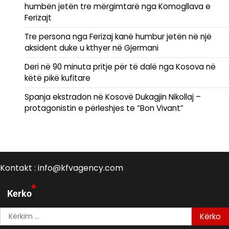
humbën jetën tre mërgimtarë nga Komogllava e
Ferizajt
Tre persona nga Ferizaj kanë humbur jetën në një
aksident duke u kthyer në Gjermani
Deri në 90 minuta pritje për të dalë nga Kosova në
këtë pikë kufitare
Spanja ekstradon në Kosovë Dukagjin Nikollaj –
protagonistin e përleshjes te “Bon Vivant”
Kontakt : info@kfvagency.com
Kerko
Kërko
për: