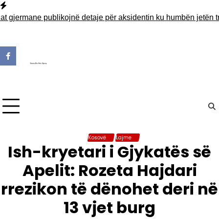
Skip
to
rmane publikojnë detaje për aksidentin ku humbën jetën tre më
content
Kosovë
Lajme
Ish-kryetari i Gjykatës së
Apelit: Rozeta Hajdari
rrezikon të dënohet deri në
13 vjet burg