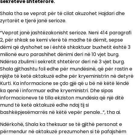
sekreteve shtetërore.
Shala tha se veprat për të cilat akuzohet Hajdari dhe
zyrtarët e tjerë janë serioze.
“Veprat janë jashtëzakonisht serioze. Neni 414 paragrafi
2, për shkak se kemi vlerë të madhe të dëmit, sepse
dëmi që dyshohet se i është shkaktuar buxhetit është 3
milionë euro parashihet dënimi deri në 10 vjet burg.
Ndërsa zbulimi i sekretit shtetëror deri në 3 vjet burg.
Shala gjithashtu foli edhe për mundësinë, që për rastin e
njëjte të ketë aktakuzë edhe për kryeministrin në detyrë
Kurti. Ka informacione se çdo gjë që u bë në këtë lëndë
ka qenë i informuar edhe kryeministri. Dhe sipas
informacioneve të tilla ekziston mundësia që një ditë
mund të ketë aktakuzë edhe ndaj tij si
bashkëpjesëmarrës në këtë vepër penale…”, tha ai.
Ndërkohë, Shala ka theksuar se të gjithë personat e
përmendur në aktakuzë prezumohen si të pafajshëm