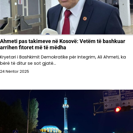
Ahmeti pas takimeve në Kosovë: Vetëm të bashkuar
arrihen fitoret më të mëdha
Kryetari i Bashkimit Demokratike për Integrim, Ali Ahmeti, ka
bërë të ditur se sot gjatë…
24 Nëntor 2025