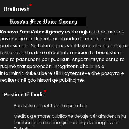
Rreth nesh
Kosova Free Voice Agency
është agjenci dhe media e
pavarur që sjell lajmet me standarde më të larta
profesionale. Ne hulumtojmë, verifikojmë dhe raportojmë
fakte të sakta, duke ofruar informacion të besueshëm
dhe të paanshëm për publikun. Angazhimi ynë është të
ruajmë transparencën, integritetin dhe lirinë e
informimit, duke u bërë zëri i qytetarëve dhe pasqyra e
realitetit në çdo histori që publikojmë.
Postime të fundit
Parashikimi i motit për të premten
Mediat gjermane publikojnë detaje për aksidentin ku
humbën jetën tre mërgimtarë nga Komogllava e
Ferizajt