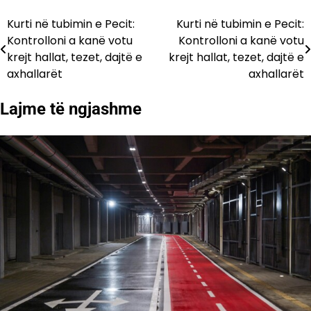
Kurti në tubimin e Pecit:
Kurti në tubimin e Pecit:
Lëvizje
Kontrolloni a kanë votu
Kontrolloni a kanë votu
te
krejt hallat, tezet, dajtë e
krejt hallat, tezet, dajtë e
axhallarët
axhallarët
postimet
Lajme të ngjashme