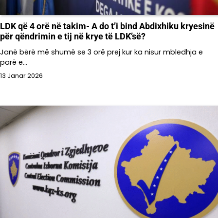
LDK që 4 orë në takim- A do t’i bind Abdixhiku kryesinë
për qëndrimin e tij në krye të LDK’së?
Janë bërë më shumë se 3 orë prej kur ka nisur mbledhja e
parë e…
13 Janar 2026