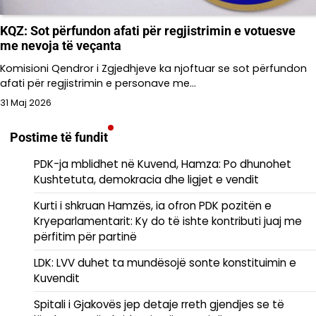
KQZ: Sot përfundon afati për regjistrimin e votuesve
me nevoja të veçanta
Komisioni Qendror i Zgjedhjeve ka njoftuar se sot përfundon
afati për regjistrimin e personave me…
31 Maj 2026
Postime të fundit
PDK-ja mblidhet në Kuvend, Hamza: Po dhunohet
Kushtetuta, demokracia dhe ligjet e vendit
Kurti i shkruan Hamzës, ia ofron PDK pozitën e
Kryeparlamentarit: Ky do të ishte kontributi juaj me
përfitim për partinë
LDK: LVV duhet ta mundësojë sonte konstituimin e
Kuvendit
Spitali i Gjakovës jep detaje rreth gjendjes se të