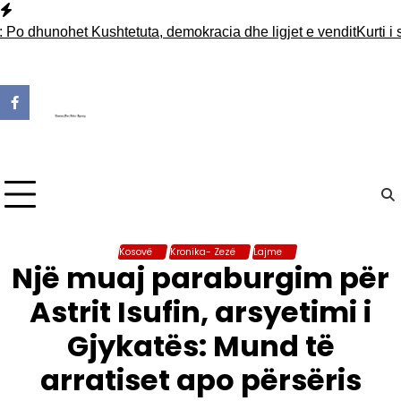
Skip
to
unohet Kushtetuta, demokracia dhe ligjet e vendit
Kurti i shkr
content
Kosovë
Kronika- Zezë
Lajme
Një muaj paraburgim për
Astrit Isufin, arsyetimi i
Gjykatës: Mund të
arratiset apo përsëris