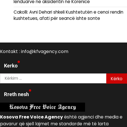
lënduarve në aksidentin në Korenicë
Cakolli: Avni Dehari shkeli Kushtetutën e cenoi rendin
kushtetues, afati për seancë ishte sonte
Kontakt : info@kfvagency.com
Kerko
Kërko
për:
Rreth nesh
Kosova Free Voice Agency
është agjenci dhe media e
pavarur që sjell lajmet me standarde më të larta