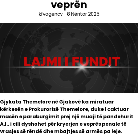
veprën
kfvagency
8 Nëntor 2025
Gjykata Themelore në Gjakovë ka miratuar
kërkesën e Prokurorisë Themelore, duke i caktuar
masën e paraburgimit prej një muaji të pandehurit
A.I., i cili dyshohet për kryerjen e veprës penale të
vrasjes së rëndë dhe mbajtjes së armës pa leje.