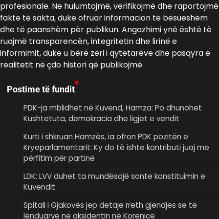
profesionale. Ne hulumtojmë, verifikojmë dhe raportojmë
fakte të sakta, duke ofruar informacion të besueshëm
dhe të paanshëm për publikun. Angazhimi ynë është të
ruajmë transparencën, integritetin dhe lirinë e
informimit, duke u bërë zëri i qytetarëve dhe pasqyra e
realitetit në çdo histori që publikojmë.
Postime të fundit
PDK-ja mblidhet në Kuvend, Hamza: Po dhunohet
Kushtetuta, demokracia dhe ligjet e vendit
Kurti i shkruan Hamzës, ia ofron PDK pozitën e
Kryeparlamentarit: Ky do të ishte kontributi juaj me
përfitim për partinë
LDK: LVV duhet ta mundësojë sonte konstituimin e
Kuvendit
Spitali i Gjakovës jep detaje rreth gjendjes se të
lënduarve në aksidentin në Korenicë