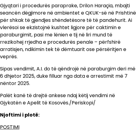
Gjyqtari i procedurës paraprake, Drilon Haraçia, mbajti
seancën dëgjimore në ambientet e QKUK-së në Prishtinë
për shkak të gjendjes shëndetësore të të pandehurit. Ai
vlerësoi se ekzistojnë kushtet ligjore për caktimin e
paraburgimit, pasi me lënien e tij në liri mund të
rrezikohej rrjedha e procedurës penale – përfshirë
arratisjen, ndikimin tek të dëmtuarit ose përsëritjen e
veprës.
Sipas vendimit, A.I. do të qëndrojë në paraburgim deri më
6 dhjetor 2025, duke filluar nga data e arrestimit më 7
nëntor 2025.
Palët kanë të drejtë ankese ndaj këtij vendimi në
Gjykatën e Apelit të Kosovës./Periskopi/
Njoftimi i plotë:
POSTIMI