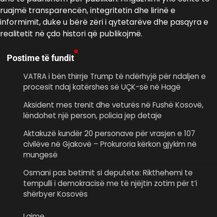
ruajmë transparencën, integritetin dhe lirinë e
informimit, duke u bërë zëri i qytetarëve dhe pasqyra e
realitetit në çdo histori që publikojmë.
Postime të fundit
VATRA i bën thirrje Trump të ndërhyjë për ndaljen e
procesit ndaj katërshes së UÇK-së në Hagë
Aksident mes trenit dhe veturës në Fushë Kosovë,
lëndohet një person, policia jep detaje
Aktakuzë kundër 20 personave për vrasjen e 107
civilëve në Gjakovë – Prokuroria kërkon gjykim në
mungesë
Osmani pas betimit si deputete: Rikthehemi te
tempulli i demokracisë me të njëjtin zotim për t’i
shërbyer Kosovës
Lajme