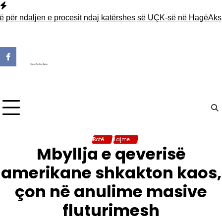
Skip
to
r ndaljen e procesit ndaj katërshes së UÇK-së në Hagë
Aksident
content
Botë
Lajme
Mbyllja e qeverisë
amerikane shkakton kaos,
çon në anulime masive
fluturimesh