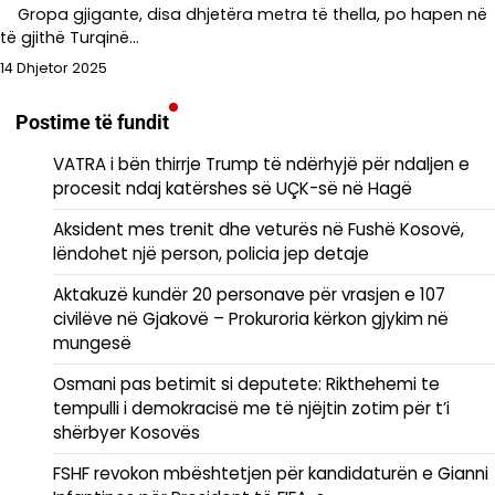
Gropa gjigante, disa dhjetëra metra të thella, po hapen në
të gjithë Turqinë…
14 Dhjetor 2025
Postime të fundit
VATRA i bën thirrje Trump të ndërhyjë për ndaljen e
procesit ndaj katërshes së UÇK-së në Hagë
Aksident mes trenit dhe veturës në Fushë Kosovë,
lëndohet një person, policia jep detaje
Aktakuzë kundër 20 personave për vrasjen e 107
civilëve në Gjakovë – Prokuroria kërkon gjykim në
mungesë
Osmani pas betimit si deputete: Rikthehemi te
tempulli i demokracisë me të njëjtin zotim për t’i
shërbyer Kosovës
FSHF revokon mbështetjen për kandidaturën e Gianni