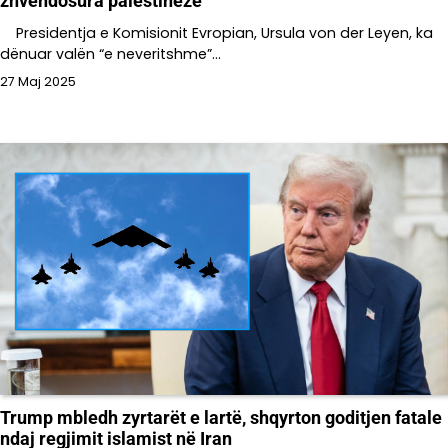
zhvendosura palestineze
Presidentja e Komisionit Evropian, Ursula von der Leyen, ka
dënuar valën “e neveritshme”…
27 Maj 2025
Trump mbledh zyrtarët e lartë, shqyrton goditjen fatale
ndaj regjimit islamist në Iran