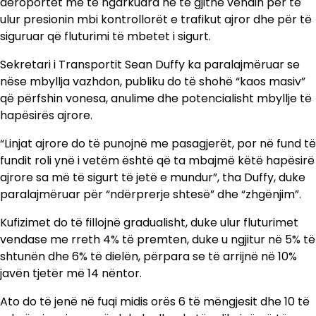
aeroportet më të ngarkuara në të gjithë vendin për të
ulur presionin mbi kontrollorët e trafikut ajror dhe për të
siguruar që fluturimi të mbetet i sigurt.
Sekretari i Transportit Sean Duffy ka paralajmëruar se
nëse mbyllja vazhdon, publiku do të shohë “kaos masiv”
që përfshin vonesa, anulime dhe potencialisht mbyllje të
hapësirës ajrore.
“Linjat ajrore do të punojnë me pasagjerët, por në fund të
fundit roli ynë i vetëm është që ta mbajmë këtë hapësirë
ajrore sa më të sigurt të jetë e mundur”, tha Duffy, duke
paralajmëruar për “ndërprerje shtesë” dhe “zhgënjim”.
Kufizimet do të fillojnë gradualisht, duke ulur fluturimet
vendase me rreth 4% të premten, duke u ngjitur në 5% të
shtunën dhe 6% të dielën, përpara se të arrijnë në 10%
javën tjetër më 14 nëntor.
Ato do të jenë në fuqi midis orës 6 të mëngjesit dhe 10 të