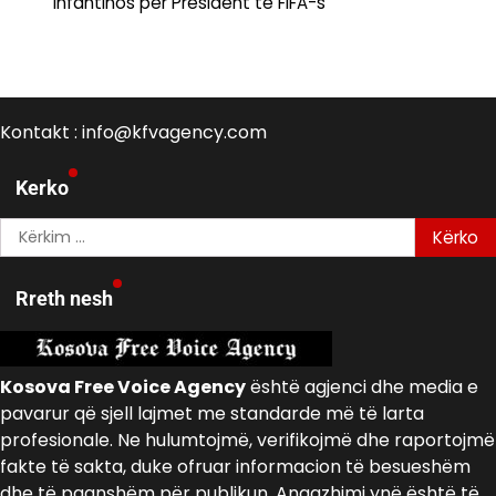
Infantinos për President të FIFA-s
Kontakt : info@kfvagency.com
Kerko
Kërko
për:
Rreth nesh
Kosova Free Voice Agency
është agjenci dhe media e
pavarur që sjell lajmet me standarde më të larta
profesionale. Ne hulumtojmë, verifikojmë dhe raportojmë
fakte të sakta, duke ofruar informacion të besueshëm
dhe të paanshëm për publikun. Angazhimi ynë është të