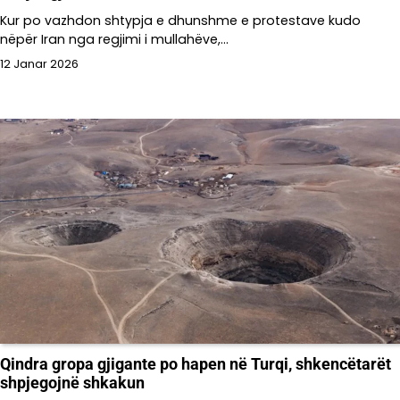
Kur po vazhdon shtypja e dhunshme e protestave kudo
nëpër Iran nga regjimi i mullahëve,…
12 Janar 2026
Qindra gropa gjigante po hapen në Turqi, shkencëtarët
shpjegojnë shkakun