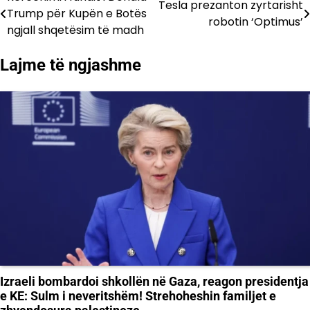
Lëvizje
Tesla prezanton zyrtarisht
Trump për Kupën e Botës
robotin ‘Optimus’
te
ngjall shqetësim të madh
postimet
Lajme të ngjashme
Izraeli bombardoi shkollën në Gaza, reagon presidentja
e KE: Sulm i neveritshëm! Strehoheshin familjet e