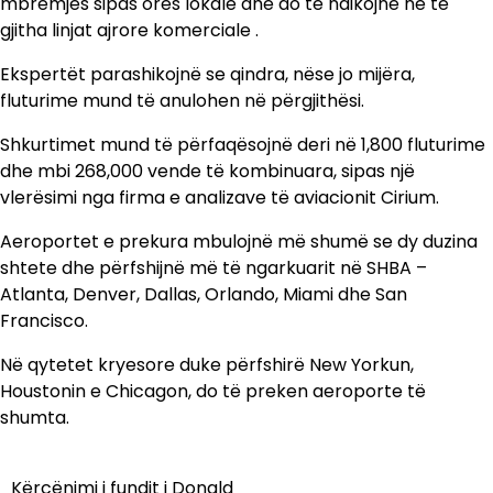
mbrëmjes sipas orës lokale dhe do të ndikojnë në të
gjitha linjat ajrore komerciale .
Ekspertët parashikojnë se qindra, nëse jo mijëra,
fluturime mund të anulohen në përgjithësi.
Shkurtimet mund të përfaqësojnë deri në 1,800 fluturime
dhe mbi 268,000 vende të kombinuara, sipas një
vlerësimi nga firma e analizave të aviacionit Cirium.
Aeroportet e prekura mbulojnë më shumë se dy duzina
shtete dhe përfshijnë më të ngarkuarit në SHBA –
Atlanta, Denver, Dallas, Orlando, Miami dhe San
Francisco.
Në qytetet kryesore duke përfshirë New Yorkun,
Houstonin e Chicagon, do të preken aeroporte të
shumta.
Kërcënimi i fundit i Donald