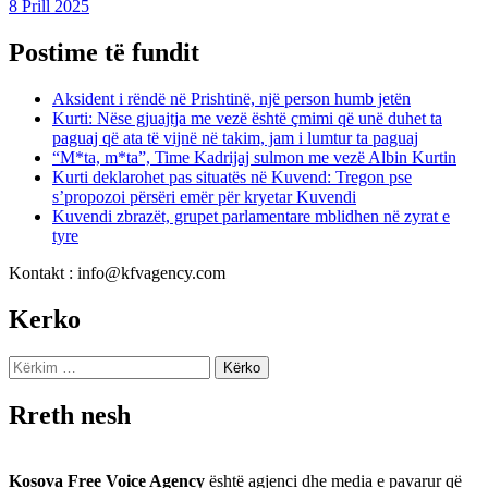
8 Prill 2025
Postime të fundit
Aksident i rëndë në Prishtinë, një person humb jetën
Kurti: Nëse gjuajtja me vezë është çmimi që unë duhet ta
paguaj që ata të vijnë në takim, jam i lumtur ta paguaj
“M*ta, m*ta”, Time Kadrijaj sulmon me vezë Albin Kurtin
Kurti deklarohet pas situatës në Kuvend: Tregon pse
s’propozoi përsëri emër për kryetar Kuvendi
Kuvendi zbrazët, grupet parlamentare mblidhen në zyrat e
tyre
Kontakt : info@kfvagency.com
Kerko
Kërko
për:
Rreth nesh
Kosova Free Voice Agency
është agjenci dhe media e pavarur që