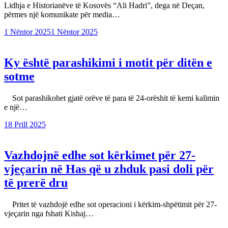
Lidhja e Historianëve të Kosovës “Ali Hadri”, dega në Deçan,
përmes një komunikate për media…
1 Nëntor 2025
1 Nëntor 2025
Ky është parashikimi i motit për ditën e
sotme
Sot parashikohet gjatë orëve të para të 24-orëshit të kemi kalimin
e një…
18 Prill 2025
Vazhdojnë edhe sot kërkimet për 27-
vjeçarin në Has që u zhduk pasi doli për
të prerë dru
Pritet të vazhdojë edhe sot operacioni i kërkim-shpëtimit për 27-
vjeçarin nga fshati Kishaj…