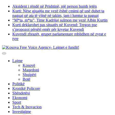
Skip
Aksident i rëndë në Prishtinë, një person humb jetën
to
Kurti: Nëse gjuajtja me vezë është çmimi që unë duhet ta
content
paguaj që ata të vijnë në takim, jam i lumtur ta paguaj
“M*ta, m*ta”, Time Kadrijaj sulmon me vezë Albin Kurtin
Kurti deklarohet pas situatës në Kuvend: Tregon pse
s’propozoi përsëri emër për kryetar Kuvendi
Kuvendi zbrazët, grupet parlamentare mblidhen në zyrat e
tyre
Lajme
Kosovë
Maqedoni
Shqipëri
Botë
Politikë
Kronikë Policore
Shëndetësi
Ekonomi
Sport
Tech & Inovacion
Investigime