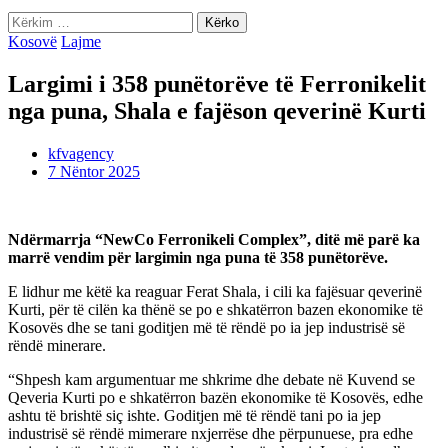
Kërko
për:
Kosovë
Lajme
Largimi i 358 punëtorëve të Ferronikelit
nga puna, Shala e fajëson qeverinë Kurti
kfvagency
7 Nëntor 2025
Ndërmarrja “NewCo Ferronikeli Complex”, ditë më parë ka
marrë vendim për largimin nga puna të 358 punëtorëve.
E lidhur me këtë ka reaguar Ferat Shala, i cili ka fajësuar qeverinë
Kurti, për të cilën ka thënë se po e shkatërron bazen ekonomike të
Kosovës dhe se tani goditjen më të rëndë po ia jep industrisë së
rëndë minerare.
“Shpesh kam argumentuar me shkrime dhe debate në Kuvend se
Qeveria Kurti po e shkatërron bazën ekonomike të Kosovës, edhe
ashtu të brishtë siç ishte. Goditjen më të rëndë tani po ia jep
industrisë së rëndë mimerare nxjerrëse dhe përpunuese, pra edhe