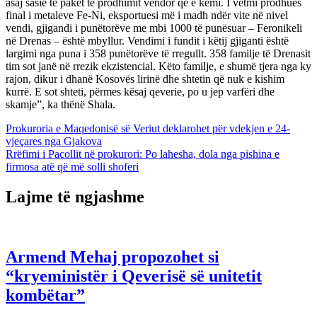
asaj sasie të pakët të prodhimit vendor që e kemi. I vetmi prodhues
final i metaleve Fe-Ni, eksportuesi më i madh ndër vite në nivel
vendi, gjigandi i punëtorëve me mbi 1000 të punësuar – Feronikeli
në Drenas – është mbyllur. Vendimi i fundit i këtij gjiganti është
largimi nga puna i 358 punëtorëve të rregullt. 358 familje të Drenasit
tim sot janë në rrezik ekzistencial. Këto familje, e shumë tjera nga ky
rajon, dikur i dhanë Kosovës lirinë dhe shtetin që nuk e kishim
kurrë. E sot shteti, përmes kësaj qeverie, po u jep varfëri dhe
skamje”, ka thënë Shala.
Lëvizje
Prokuroria e Maqedonisë së Veriut deklarohet për vdekjen e 24-
vjeçares nga Gjakova
te
Rrëfimi i Pacollit në prokurori: Po lahesha, dola nga pishina e
postimet
firmosa atë që më solli shoferi
Lajme të ngjashme
Armend Mehaj propozohet si
“kryeministër i Qeverisë së unitetit
kombëtar”