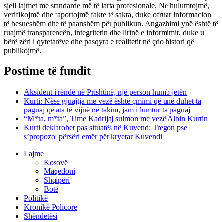
sjell lajmet me standarde më të larta profesionale. Ne hulumtojmë,
verifikojmë dhe raportojmë fakte të sakta, duke ofruar informacion
të besueshëm dhe të paanshëm për publikun. Angazhimi ynë është të
ruajmë transparencën, integritetin dhe lirinë e informimit, duke u
bërë zëri i qytetarëve dhe pasqyra e realitetit në çdo histori që
publikojmë.
Postime të fundit
Aksident i rëndë në Prishtinë, një person humb jetën
Kurti: Nëse gjuajtja me vezë është çmimi që unë duhet ta
paguaj që ata të vijnë në takim, jam i lumtur ta paguaj
“M*ta, m*ta”, Time Kadrijaj sulmon me vezë Albin Kurtin
Kurti deklarohet pas situatës në Kuvend: Tregon pse
s’propozoi përsëri emër për kryetar Kuvendi
Lajme
Kosovë
Maqedoni
Shqipëri
Botë
Politikë
Kronikë Policore
Shëndetësi