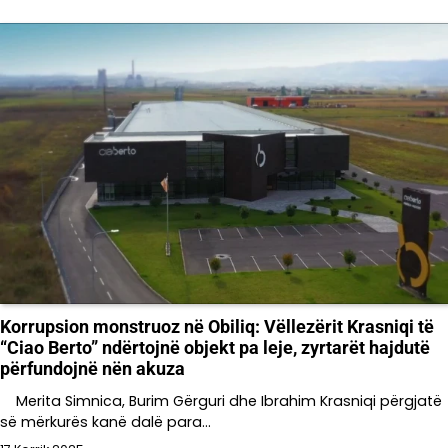
Korrupsion monstruoz në Obiliq: Vëllezërit Krasniqi të
“Ciao Berto” ndërtojnë objekt pa leje, zyrtarët hajdutë
përfundojnë nën akuza
Merita Simnica, Burim Gërguri dhe Ibrahim Krasniqi përgjatë
së mërkurës kanë dalë para…