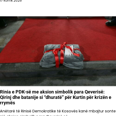
17 Korrik 2025
Rinia e PDK-së me aksion simbolik para Qeverisë:
Qirinj dhe batanije si “dhuratë” për Kurtin për krizën e
rrymës
Anëtarë të Rinisë Demokratike të Kosovës kanë mbajtur sonte