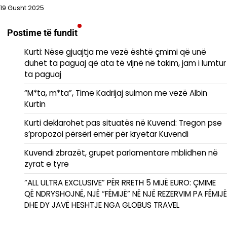
19 Gusht 2025
Postime të fundit
Kurti: Nëse gjuajtja me vezë është çmimi që unë
duhet ta paguaj që ata të vijnë në takim, jam i lumtur
ta paguaj
“M*ta, m*ta”, Time Kadrijaj sulmon me vezë Albin
Kurtin
Kurti deklarohet pas situatës në Kuvend: Tregon pse
s’propozoi përsëri emër për kryetar Kuvendi
Kuvendi zbrazët, grupet parlamentare mblidhen në
zyrat e tyre
“ALL ULTRA EXCLUSIVE” PËR RRETH 5 MIJË EURO: ÇMIME
QË NDRYSHOJNË, NJË “FËMIJË” NË NJË REZERVIM PA FËMIJË
DHE DY JAVË HESHTJE NGA GLOBUS TRAVEL