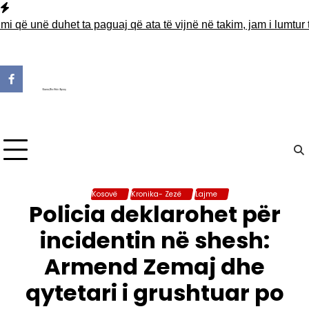
Skip
to
në duhet ta paguaj që ata të vijnë në takim, jam i lumtur ta pag
content
Kosovë
Kronika- Zezë
Lajme
Policia deklarohet për
incidentin në shesh:
Armend Zemaj dhe
qytetari i grushtuar po