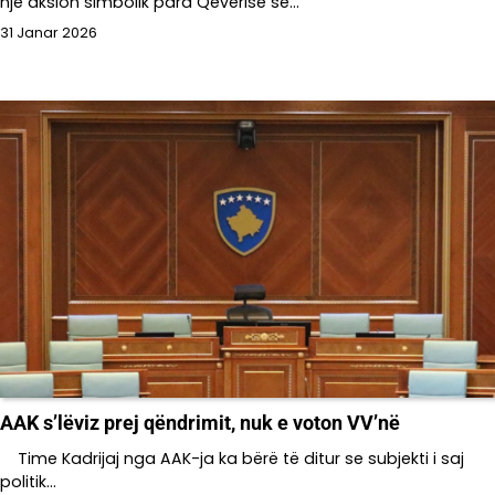
një aksion simbolik para Qeverisë së…
31 Janar 2026
AAK s’lëviz prej qëndrimit, nuk e voton VV’në
Time Kadrijaj nga AAK-ja ka bërë të ditur se subjekti i saj
politik…