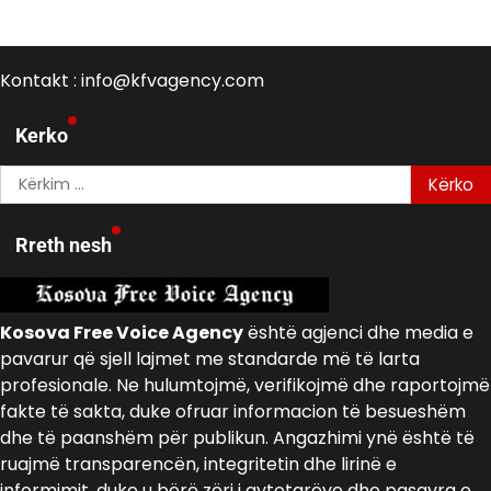
Kontakt : info@kfvagency.com
Kerko
Kërko
për:
Rreth nesh
Kosova Free Voice Agency
është agjenci dhe media e
pavarur që sjell lajmet me standarde më të larta
profesionale. Ne hulumtojmë, verifikojmë dhe raportojmë
fakte të sakta, duke ofruar informacion të besueshëm
dhe të paanshëm për publikun. Angazhimi ynë është të
ruajmë transparencën, integritetin dhe lirinë e
informimit, duke u bërë zëri i qytetarëve dhe pasqyra e