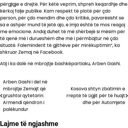
përgjigje e drejtë. Për këtë veprim, shpreh keqardhje dhe
kërkoj falje publike. Kam respekt të plotë për çdo
person, për çdo mendim dhe çdo kritikë, pavarësisht se
sa e ashpër mund të jetë ajo, e imja është te mos reagoj
me emocione. Andaj duhet të më shërbejë si mësim për
të qenë më i durueshëm dhe më i përmbajtur në çdo
situatë. Faleminderit të gjithëve për mirëkuptimin“, ka
shkruar Zemaj në Facebook.
Atij i ka dalë në mbrojtje bashkëpartiaku, Arben Gashi.
Arben Gashi i del në
Lëvizje
mbrojtje Zemajt që
Kosova shtyn zbatimin e
te
grushtoi qytetarin:
rreptë të Ligjit për të huajt
Armendi qëndron i
dhe për Automjete
postimet
palëkundur
Lajme të ngjashme