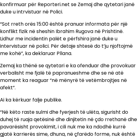
konfirmuar për Reporteri.net se Zemaj dhe qytetari janë
duke u intrvistuar në Polici.
“Sot rreth orës 15:00 është pranuar informata për një
konflikt fizik në sheshin Ibrahim Rugova në Prishtinë.
Lidhur me incidentin palët e përfshira janë duke u
intervistuar në polici. Për detaje shtesë do t’ju njoftojmë
me kohë”, ka deklaruar Pllana.
Zemaj ka thënë se qytetari e ka ofenduar dhe provokuar
verbalisht me fjalë të papranueshme dhe se në atë
moment ka reaguar “në mënyrë të vetëmbrojtjes në
afekt”.
Ai ka kërkuar falje publike.
“Në këto raste sulmi dhe fyerjesh të ulëta, sigurisht do
duhej të ruaja qetësinë dhe dinjitetin në çdo rrethanë dhe
pavarësisht provokimit, i cili nuk me ka ndodhë kurrë
gjatë karrierës sime, dhuna, në çfarëdo forme, nuk është