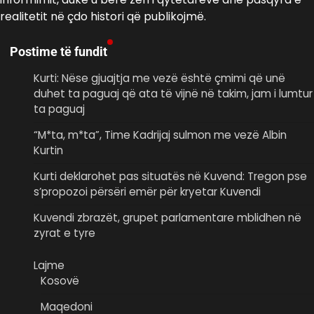
realitetit në çdo histori që publikojmë.
Postime të fundit
Kurti: Nëse gjuajtja me vezë është çmimi që unë
duhet ta paguaj që ata të vijnë në takim, jam i lumtur
ta paguaj
“M*ta, m*ta”, Time Kadrijaj sulmon me vezë Albin
Kurtin
Kurti deklarohet pas situatës në Kuvend: Tregon pse
s’propozoi përsëri emër për kryetar Kuvendi
Kuvendi zbrazët, grupet parlamentare mblidhen në
zyrat e tyre
Lajme
Kosovë
Maqedoni