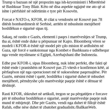
Trump u bazuan në një propozim nga ish-kryeministri i Mbretërisë
së Bashkuar Tony Blair. Këto në disa aspekte ngjajnë me ato që ai
ishte i përfshirë në ndërtimin e tyre për Kosovën.
Forcat e NATO-s, KFOR, të cilat u vendosën në Kosovë pas 78
ditësh bombardimesh të Serbisë, arritën të mbushnin menjëherë
boshllëkun e sigurisë sipas tij.
Sakaq, në rastin e Gazës, elementi i paqes i marrëveshjes së Trump,
tha ai, është ende duke u përpunuar në Kajro. Bloomberg vëren se
modeli i KFOR-it është një model për çdo mision të ardhshëm në
Gaza, një forcë e sanksionuar nga Kombet e Bashkuara e udhëhequr
nga vende myslimane si Egjipti, Azerbajxhani dhe Indonezia.
Edhe pse KFOR-i, sipas Bloomberg, nuk ishte perfekt, dhe fakti që
është ende i pranishëm në Kosovë pas 25 vitesh e konfirmon këtë, ai
përfaqëson një nga operacionet më të suksesshme paqeruajtëse. Për
Gazën, mësimi është i qartë, boshllëku i sigurisë duhet të mbushet
menjëherë, përndryshe çdo marrëveshje paqeje është e dënuar të
dështojë.
Rasti KFOR, shkruhet në artikull, tregon se pa përgatitjen e forcave
për të mbushur boshllëkun e sigurisë, asnjë marrëveshje paqeje nuk
mund të mbijetojë. Dhe për Gazën, vendi nga duhet të fillojë është
Rafah, edhe nëse duhet të zbatohet gradualisht./BallkanWeb.