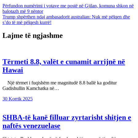
Lëvizje
Përfundon numërimi i votave me postë në Gjilan, komuna shkon në
balotazh më 9 nëntor
te
Trump shpërthen ndaj ambasadorit australian: Nuk më pëlqen dhe
postimet
s’do të më pëlqesh kurrë!
Lajme të ngjashme
Tërmeti 8.8, valët e cunamit arrijnë në
Hawai
Një tërmet i fuqishëm me magnitudë 8.8 ballë ka goditur
Gadishullin Kamchatka në…
30 Korrik 2025
SHBA-të kanë filluar zyrtarisht shitjen e
naftës venezuelase