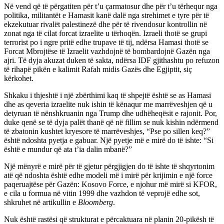
Në vend që të përgatiten për t’u çarmatosur dhe për t’u tërhequr nga
politika, militantët e Hamasit kanë dalë nga strehimet e tyre për të
ekzekutuar rivalët palestinezë dhe për të rivendosur kontrollin në
zonat nga të cilat forcat izraelite u tërhoqën. Izraeli thotë se grupi
terrorist po i ngre pritë edhe trupave të tij, ndërsa Hamasi thotë se
Forcat Mbrojtëse të Izraelit vazhdojnë të bombardojnë Gazën nga
ajri. Të dyja akuzat duken të sakta, ndërsa IDF gjithashtu po refuzon
të rihapë pikën e kalimit Rafah midis Gazës dhe Egjiptit, siç
kërkohet.
Shkaku i thjeshtë i një zbërthimi kaq të shpejtë është se as Hamasi
dhe as qeveria izraelite nuk ishin të kënaqur me marrëveshjen që u
detyruan të nënshkruanin nga Trump dhe udhëheqësit e rajonit. Por,
duke qenë se të dyja palët thanë që në fillim se nuk kishin ndërmend
të zbatonin kushtet kryesore të marrëveshjes, “Pse po sillen keq?”
është ndoshta pyetja e gabuar. Një pyetje më e mirë do të ishte: “Si
është e mundur që ata t’ia dalin mbanë?”
Një mënyrë e mirë për të gjetur përgjigjen do të ishte të shqyrtonim
atë që ndoshta është edhe modeli më i mirë për krijimin e një force
paqeruajtëse për Gazën: Kosovo Force, e njohur më mirë si KFOR,
e cila u formua në vitin 1999 dhe vazhdon të veprojë edhe sot,
shkruhet në artikullin e
Bloomberg
.
Nuk është rastësi që strukturat e përcaktuara në planin 20-pikësh të