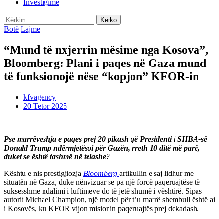
Investigime
Kërko
për:
Botë
Lajme
“Mund të nxjerrin mësime nga Kosova”,
Bloomberg: Plani i paqes në Gaza mund
të funksionojë nëse “kopjon” KFOR-in
kfvagency
20 Tetor 2025
Pse marrëveshja e paqes prej 20 pikash që Presidenti i SHBA-së
Donald Trump ndërmjetësoi për Gazën, rreth 10 ditë më parë,
duket se është tashmë në telashe?
Kështu e nis prestigjiozja
Bloomberg
artikullin e saj lidhur me
situatën në Gaza, duke nënvizuar se pa një forcë paqeruajtëse të
suksesshme ndalimi i luftimeve do të jetë shumë i vështirë. Sipas
autorit Michael Champion, një model për t’u marrë shembull është ai
i Kosovës, ku KFOR vijon misionin paqeruajtës prej dekadash.