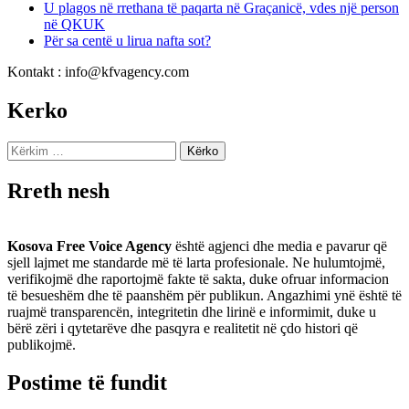
U plagos në rrethana të paqarta në Graçanicë, vdes një person
në QKUK
Për sa centë u lirua nafta sot?
Kontakt : info@kfvagency.com
Kerko
Kërko
për:
Rreth nesh
Kosova Free Voice Agency
është agjenci dhe media e pavarur që
sjell lajmet me standarde më të larta profesionale. Ne hulumtojmë,
verifikojmë dhe raportojmë fakte të sakta, duke ofruar informacion
të besueshëm dhe të paanshëm për publikun. Angazhimi ynë është të
ruajmë transparencën, integritetin dhe lirinë e informimit, duke u
bërë zëri i qytetarëve dhe pasqyra e realitetit në çdo histori që
publikojmë.
Postime të fundit