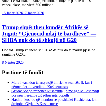
Shtetet e Bashkuara kanë përfunduar shitjen e parë të naftës
venezuelase, me vlerë 500 milionë…
15 Janar 2026
17 Janar 2026
Trump shpërthen kundër Afrikës së
Jugut: “Gjenocid ndaj të bardhëve” —
SHBA nuk do të shkojë në G20
Donald Trump ka thënë se SHBA-të nuk do të marrin pjesë në
samitin e G20…
8 Nëntor 2025
Postime të fundit
Murati vazhdon ta arsyetojë thirrjen e seancës, ik kur i
përmendet aktvendimi i Kushtetuteses
Gruda: Sot po rrënohet Kushtetuta, jo më nga Millosheviqi
por nga njerëzit e zgjedhur nga populli
Haxhiu, kushdo që mendon se po shkelet Kushtetuta, le t’i
drejtohet Gjykatës Kushtetuese