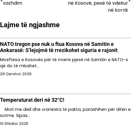
te
vazhdim
në Kosovë, pesë të vdekur
në korrik
postimet
Lajme të ngjashme
NATO tregon pse nuk u ftua Kosova në Samitin e
Ankarasë: S’lejojmë të rrezikohet siguria e rajonit
Mosftesa e Kosovës për të marrë pjesë në Samitin e NATO-s
që do të mbahet…
29 Qershor 2026
Temperaturat deri në 32°C!
Moti me diell dhe vranësira të pakta, parashihen për ditën e
sotme. Sipas…
10 Shtator 2025