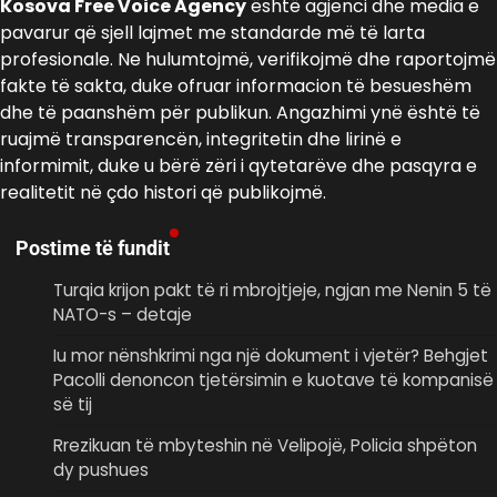
Kosova Free Voice Agency
është agjenci dhe media e
pavarur që sjell lajmet me standarde më të larta
profesionale. Ne hulumtojmë, verifikojmë dhe raportojmë
fakte të sakta, duke ofruar informacion të besueshëm
dhe të paanshëm për publikun. Angazhimi ynë është të
ruajmë transparencën, integritetin dhe lirinë e
informimit, duke u bërë zëri i qytetarëve dhe pasqyra e
realitetit në çdo histori që publikojmë.
Postime të fundit
Turqia krijon pakt të ri mbrojtjeje, ngjan me Nenin 5 të
NATO-s – detaje
Iu mor nënshkrimi nga një dokument i vjetër? Behgjet
Pacolli denoncon tjetërsimin e kuotave të kompanisë
së tij
Rrezikuan të mbyteshin në Velipojë, Policia shpëton
dy pushues