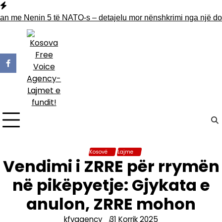
Skip
to
an me Nenin 5 të NATO-s – detaje
Iu mor nënshkrimi nga një dokume
content
Kosovë
Lajme
Vendimi i ZRRE për rrymën
në pikëpyetje: Gjykata e
anulon, ZRRE mohon
kfvagency
31 Korrik 2025