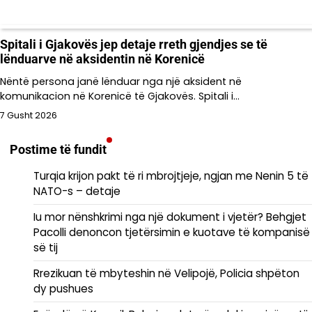
Spitali i Gjakovës jep detaje rreth gjendjes se të
lënduarve në aksidentin në Korenicë
Nëntë persona janë lënduar nga një aksident në
komunikacion në Korenicë të Gjakovës. Spitali i…
7 Gusht 2026
Postime të fundit
Turqia krijon pakt të ri mbrojtjeje, ngjan me Nenin 5 të
NATO-s – detaje
Iu mor nënshkrimi nga një dokument i vjetër? Behgjet
Pacolli denoncon tjetërsimin e kuotave të kompanisë
së tij
Rrezikuan të mbyteshin në Velipojë, Policia shpëton
dy pushues