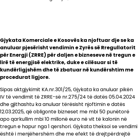
Gjykata Komerciale e Kosovës ka njoftuar dje se ka
anuluar pjesërisht vendimin e Zyrës së Rregullatorit
për Energji (ZRRE) për daljen e bizneseve në tregun e
lirë të energjisë elektrike, duke e cilësuar si të
kundërligjshëm dhe të zbatuar në kundërshtim me
procedurat ligjore.
Sipas aktgjykimit KA.nr.301/25, Gjykata ka anuluar pikën
IV të vendimit të ZRRE-së nr.275/24 të datës 05.04.2024
dhe gjithashtu ka anuluar tërësisht njoftimin e datës
12.03.2025, që obligonte bizneset me mbi 50 punëtorë
apo qarkullim mbi 10 milionë euro në vit të kalonin në
tregun e hapur nga 1 qershori. Gjykata theksoi se vendimi
është i menjëhershëm dhe me efekt të drejtpërdrejtë