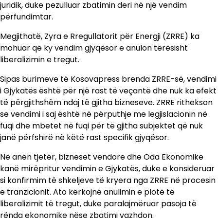
juridik, duke pezulluar zbatimin deri në një vendim
përfundimtar.
Megjithatë, Zyra e Rregullatorit për Energji (ZRRE) ka
mohuar që ky vendim gjyqësor e anulon tërësisht
liberalizimin e tregut.
Sipas burimeve të Kosovapress brenda ZRRE-së, vendimi
i Gjykatës është për një rast të veçantë dhe nuk ka efekt
të përgjithshëm ndaj të gjitha bizneseve. ZRRE rithekson
se vendimi i saj është në përputhje me legjislacionin në
fuqi dhe mbetet në fuqi për të gjitha subjektet që nuk
janë përfshirë në këtë rast specifik gjyqësor.
Në anën tjetër, bizneset vendore dhe Oda Ekonomike
kanë mirëpritur vendimin e Gjykatës, duke e konsideruar
si konfirmim të shkeljeve të kryera nga ZRRE në procesin
e tranzicionit. Ato kërkojnë anulimin e plotë të
liberalizimit të tregut, duke paralajmëruar pasoja të
rënda ekonomike nëse zbatimi vazhdon.