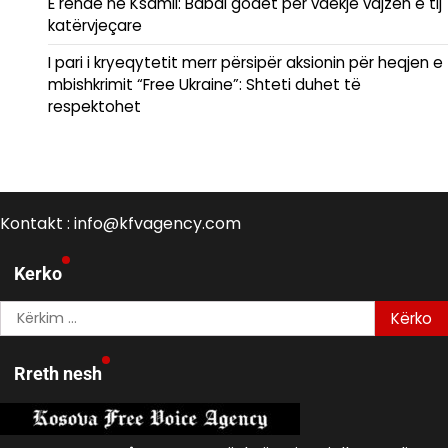
E rëndë në Ksamil: Babai godet për vdekje vajzën e tij
katërvjeçare
I pari i kryeqytetit merr përsipër aksionin për heqjen e
mbishkrimit “Free Ukraine”: Shteti duhet të
respektohet
Kontakt : info@kfvagency.com
Kerko
Kërko
për:
Rreth nesh