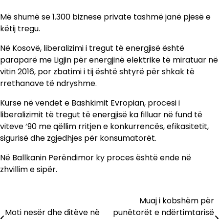
Më shumë se 1.300 biznese private tashmë janë pjesë e
këtij tregu.
Në Kosovë, liberalizimi i tregut të energjisë është
paraparë me Ligjin për energjinë elektrike të miratuar në
vitin 2016, por zbatimi i tij është shtyrë për shkak të
rrethanave të ndryshme.
Kurse në vendet e Bashkimit Evropian, procesi i
liberalizimit të tregut të energjisë ka filluar në fund të
viteve ’90 me qëllim rritjen e konkurrencës, efikasitetit,
sigurisë dhe zgjedhjes për konsumatorët.
Në Ballkanin Perëndimor ky proces është ende në
zhvillim e sipër.
Muaj i kobshëm për
Lëvizje
Moti nesër dhe ditëve në
punëtorët e ndërtimtarisë