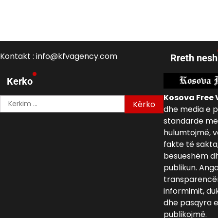
Kontakt : info@kfvagency.com
Rreth nesh
Kerko
Kosova Free 
Kërko
dhe media e p
për:
standarde më 
hulumtojmë, v
fakte të sakta
besueshëm dh
publikun. Ang
transparencën,
informimit, du
dhe pasqyra e 
publikojmë.