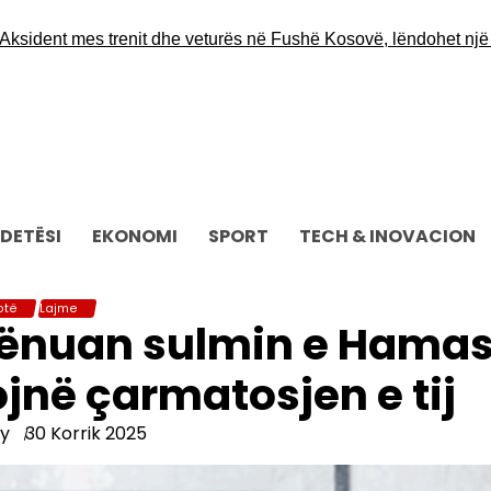
ent mes trenit dhe veturës në Fushë Kosovë, lëndohet një person
DETËSI
EKONOMI
SPORT
TECH & INOVACION
otë
Lajme
dënuan sulmin e Hamas
ojnë çarmatosjen e tij
y
30 Korrik 2025