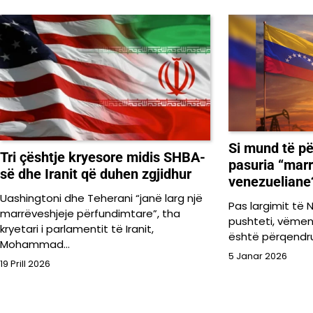
Si mund të pë
Tri çështje kryesore midis SHBA-
pasuria “mar
së dhe Iranit që duhen zgjidhur
venezueliane
Uashingtoni dhe Teherani “janë larg një
Pas largimit të
marrëveshjeje përfundimtare”, tha
pushteti, vëmen
kryetari i parlamentit të Iranit,
është përqendru
Mohammad…
5 Janar 2026
19 Prill 2026