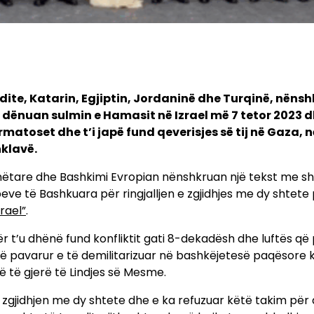
ite, Katarin, Egjiptin, Jordaninë dhe Turqinë, nëns
e dënuan sulmin e Hamasit në Izrael më 7 tetor 2023 d
çarmatoset dhe t’i japë fund qeverisjes së tij në Gaza, 
nklavë.
nëtare dhe Bashkimi Evropian nënshkruan një tekst me s
beve të Bashkuara për ringjalljen e zgjidhjes me dy shtete
rael”
.
r t’u dhënë fund konfliktit gati 8-dekadësh dhe luftës që
të pavarur e të demilitarizuar në bashkëjetesë paqësore 
më të gjerë të Lindjes së Mesme.
n zgjidhjen me dy shtete dhe e ka refuzuar këtë takim për