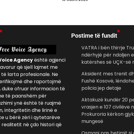
Postime të fundit
VATRA i bën thirrje Tr
ndërhyjë për ndaljen e
Voice Agency
është agjenci
katërshes së UÇK-së 
avarur që sjell lajmet me
Aksident mes trenit d
të larta profesionale. Ne
Fushë Kosovë, lëndohe
erifikojmë dhe raportojmë
policia jep detaje
, duke ofruar informacion të
e të paanshëm për
Aktakuzë kundër 20 p
azhimi ynë është të ruajmë
vrasjen e 107 civilëve
 integritetin dhe lirinë e
Prokuroria kërkon gjy
ke u bërë zëri i qytetarëve
mungesë
realitetit në çdo histori që
Osmani pas betimit si