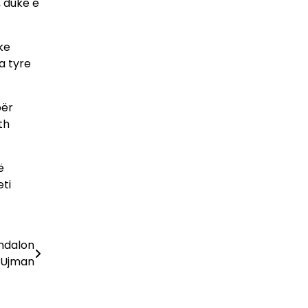
, duke e
ke
a tyre
për
th
ë
eti
 ndalon
ë Ujman