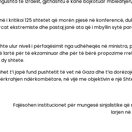
 ngushta të Izraelit, gjithashtu e kanë bojkotuar mbledhjen
ë i kritikoi 125 shtetet që morën pjesë në konferencë, du
orcat ekstremiste dhe pastaj janë ata që i mbyllin sytë par
shte ulur niveli i përfaqësimit nga udhëheqës në ministra, 
të lartë për të ekzaminuar dhe për të bërë propozime rre
 dy shtete.
et t’i japë fund pushtetit të vet në Gaza dhe t’ia dorëzoj
ërkrahjen ndërkombëtare, në vijë me objektivin e një Sht
Fajësohen institucionet për mungesë sinjalistike që
larjen n