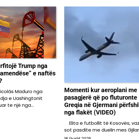
rfitojë Trump nga
ramendëse” e naftës
?
Momenti kur aeroplani me
 Nicolás Maduro nga
pasagjerë që po fluturonte
dja e Uashingtonit
Greqia në Gjermani përfshi
ar te një nga…
nga flakët (VIDEO)
Elita e futbollit të Kosovës, v
sot pasdite me duelin mes Gjila
18 Gusht 2025