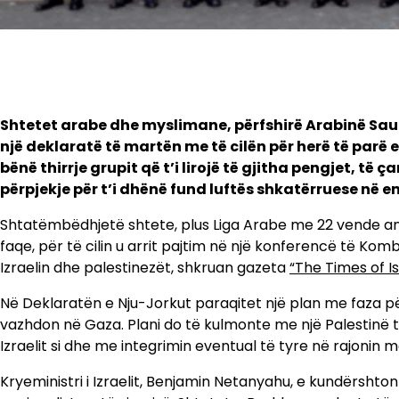
Shtetet arabe dhe myslimane, përfshirë Arabinë Saud
një deklaratë të martën me të cilën për herë të parë 
bënë thirrje grupit që t’i lirojë të gjitha pengjet, të 
përpjekje për t’i dhënë fund luftës shkatërruese në e
Shtatëmbëdhjetë shtete, plus Liga Arabe me 22 vende a
faqe, për të cilin u arrit pajtim në një konferencë të Kom
Izraelin dhe palestinezët, shkruan gazeta
“The Times of Is
Në Deklaratën e Nju-Jorkut paraqitet një plan me faza pë
vazhdon në Gaza. Plani do të kulmonte me një Palestinë 
Izraelit si dhe me integrimin eventual të tyre në rajonin 
Kryeministri i Izraelit, Benjamin Netanyahu, e kundërshto