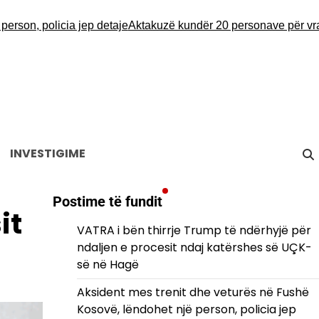
, policia jep detaje
Aktakuzë kundër 20 personave për vrasjen 
INVESTIGIME
Postime të fundit
it
VATRA i bën thirrje Trump të ndërhyjë për
ndaljen e procesit ndaj katërshes së UÇK-
së në Hagë
Aksident mes trenit dhe veturës në Fushë
Kosovë, lëndohet një person, policia jep