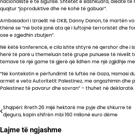
nacionaliste e të sigurisë. Shtetet e Bashkuara, aleate të
quajtur “joproduktive dhe në kohë të gabuar”.
Ambasadori i Izraelit në OKB, Danny Danon, të martën von
thënë se “në botë janë ata që i luftojnë terroristët dhe f
ose e zgjedhin zbutjen”.
Në këtë konferencë, e cila ishte shtyrë në qershor dhe i i
herë të parë u themeluan tetë grupe punuese të nivelit 
temave të një game të gjerë që lidhen me një zgjidhje me
“Në kontekstin e përfundimit të luftës në Gaza, Hamasi duh
armët e veta Autoritetit Palestinez, me angazhimin dhe p
Palestinez të pavarur dhe sovran” – thuhet në deklaratë.
Shqipëri: Rreth 26 mijë hektarë me pyje dhe shkurre të
Lëvizje
djegura, kapin shifrën mbi 160 milionë euro dëme
te
Lajme të ngjashme
postimet