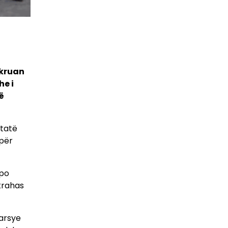
hkruan
he i
në
htatë
 për
 po
krahas
 arsye