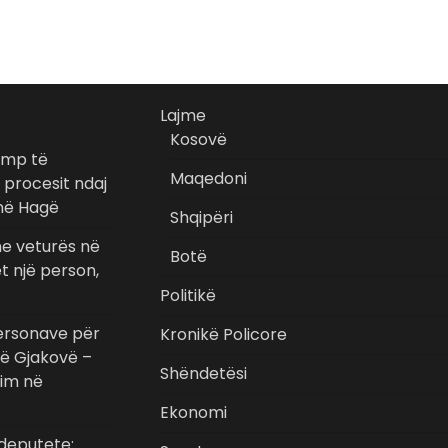
Lajme
Kosovë
ump të
Maqedoni
 procesit ndaj
në Hagë
Shqipëri
he veturës në
Botë
t një person,
Politikë
ersonave për
Kronikë Policore
 në Gjakovë –
Shëndetësi
kim në
Ekonomi
 deputete: