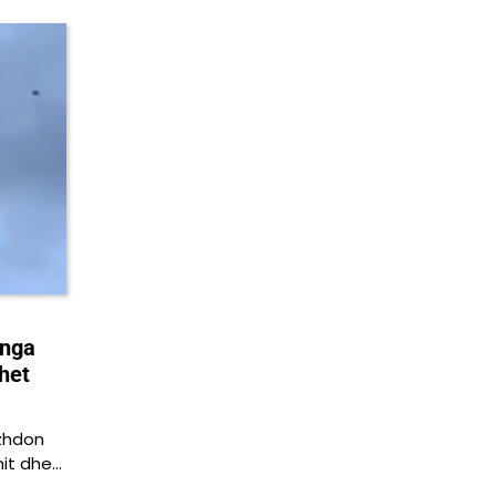
 nga
het
azhdon
nit dhe…