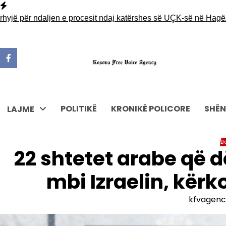
Skip
to
 për ndaljen e procesit ndaj katërshes së UÇK-së në Hagë
Aksid
content
POLITIKË
KRONIKË POLICORE
SHËN
LAJME
B
22 shtetet arabe që 
mbi Izraelin, kërk
kfvagenc