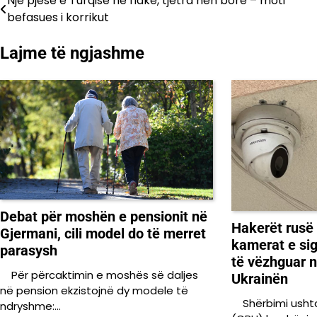
Një pjesë e Turqisë në flakë, tjetra nën borë – moti
Lëvizje
befasues i korrikut
te
Lajme të ngjashme
postimet
Debat për moshën e pensionit në
Hakerët rusë
Gjermani, cili model do të merret
kamerat e si
parasysh
të vëzhguar 
Për përcaktimin e moshës së daljes
Ukrainën
në pension ekzistojnë dy modele të
Shërbimi ushtar
ndryshme:…