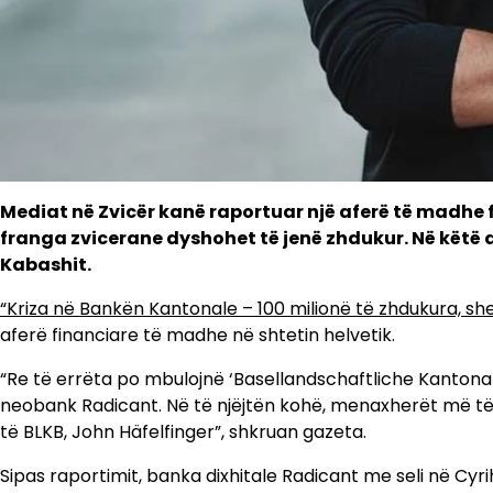
Mediat në Zvicër kanë raportuar një aferë të madhe 
franga zvicerane dyshohet të jenë zhdukur. Në këtë
Kabashit.
“Kriza në Bankën Kantonale – 100 milionë të zhdukura, sh
aferë financiare të madhe në shtetin helvetik.
“Re të errëta po mbulojnë ‘Basellandschaftliche Kantonalb
neobank Radicant. Në të njëjtën kohë, menaxherët më të 
të BLKB, John Häfelfinger”, shkruan gazeta.
Sipas raportimit, banka dixhitale Radicant me seli në Cyrih