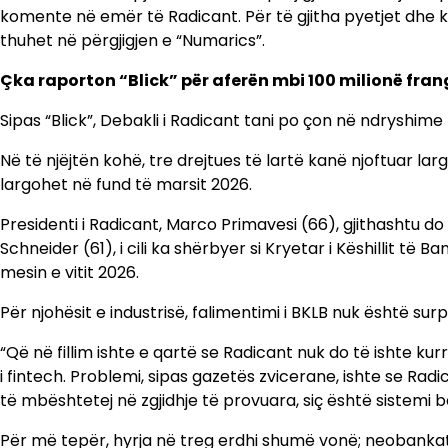
komente në emër të Radicant. Për të gjitha pyetjet dhe kom
thuhet në përgjigjen e “Numarics”.
Çka raporton “Blick” për aferën mbi 100 milionë fra
Sipas “Blick”, Debakli i Radicant tani po çon në ndryshime
Në të njëjtën kohë, tre drejtues të lartë kanë njoftuar larg
largohet në fund të marsit 2026.
Presidenti i Radicant, Marco Primavesi (66), gjithashtu do 
Schneider (61), i cili ka shërbyer si Kryetar i Këshillit të B
mesin e vitit 2026.
Për njohësit e industrisë, falimentimi i BKLB nuk është surp
“Që në fillim ishte e qartë se Radicant nuk do të ishte kur
i fintech. Problemi, sipas gazetës zvicerane, ishte se Rad
të mbështetej në zgjidhje të provuara, siç është sistemi b
Për më tepër, hyrja në treg erdhi shumë vonë; neobankat