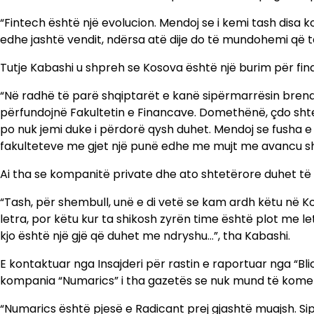
“Fintech është një evolucion. Mendoj se i kemi tash disa
edhe jashtë vendit, ndërsa atë dije do të mundohemi që t
Tutje Kabashi u shpreh se Kosova është një burim për fin
“Në radhë të parë shqiptarët e kanë sipërmarrësin brend
përfundojnë Fakultetin e Financave. Domethënë, çdo shte
po nuk jemi duke i përdorë qysh duhet. Mendoj se fusha 
fakulteteve me gjet një punë edhe me mujt me avancu sht
Ai tha se kompanitë private dhe ato shtetërore duhet të d
“Tash, për shembull, unë e di vetë se kam ardh këtu në K
letra, por këtu kur ta shikosh zyrën time është plot me 
kjo është një gjë që duhet me ndryshu…”, tha Kabashi.
E kontaktuar nga Insajderi për rastin e raportuar nga “Bli
kompania “Numarics” i tha gazetës se nuk mund të kome
“Numarics është pjesë e Radicant prej gjashtë muajsh. Si