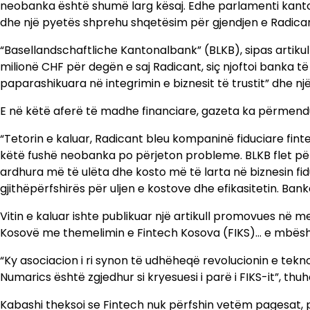
neobanka është shumë larg kësaj. Edhe parlamenti kantonal
dhe një pyetës shprehu shqetësim për gjendjen e Radicant
“Basellandschaftliche Kantonalbank” (BLKB), sipas artikull
milionë CHF për degën e saj Radicant, siç njoftoi banka t
paparashikuara në integrimin e biznesit të trustit” dhe një
E në këtë aferë të madhe financiare, gazeta ka përmendu
“Tetorin e kaluar, Radicant bleu kompaninë fiduciare fin
këtë fushë neobanka po përjeton probleme. BLKB flet për ‘
ardhura më të ulëta dhe kosto më të larta në biznesin fid
gjithëpërfshirës për uljen e kostove dhe efikasitetin. Bank
Vitin e kaluar ishte publikuar një artikull promovues në me
Kosovë me themelimin e Fintech Kosova (FIKS)… e mbësh
“Ky asociacion i ri synon të udhëheqë revolucionin e tekn
Numarics është zgjedhur si kryesuesi i parë i FIKS-it”, thuhe
Kabashi theksoi se Fintech nuk përfshin vetëm pagesat, po