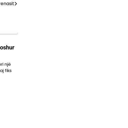
renasit
joshur
ri një
aj fiks