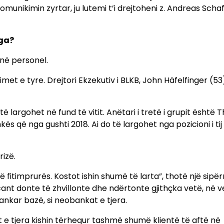
unikimin zyrtar, ju lutemi t’i drejtoheni z. Andreas Schaf
nga?
 në personel.
imet e tyre. Drejtori Ekzekutiv i BLKB, John Häfelfinger (53
të largohet në fund të vitit. Anëtari i tretë i grupit është
ankës që nga gushti 2018. Ai do të largohet nga pozicioni i tij
rizë.
rë fitimprurës. Kostot ishin shumë të larta”, thotë një sip
icant donte të zhvillonte dhe ndërtonte gjithçka vetë, në 
ankar bazë, si neobankat e tjera.
 e tjera kishin tërhequr tashmë shumë klientë të aftë në