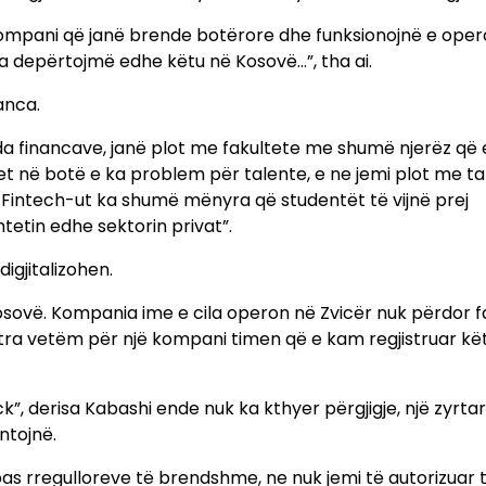
 kompani që janë brende botërore dhe funksionojnë e oper
a depërtojmë edhe këtu në Kosovë…”, tha ai.
anca.
a financave, janë plot me fakultete me shumë njerëz që 
t në botë e ka problem për talente, e ne jemi plot me ta
e Fintech-ut ka shumë mënyra që studentët të vijnë prej
etin edhe sektorin privat”.
igjitalizohen.
osovë. Kompania ime e cila operon në Zvicër nuk përdor f
letra vetëm për një kompani timen që e kam regjistruar kë
ck”, derisa Kabashi ende nuk ka kthyer përgjigje, një zyrta
ntojnë.
pas rregulloreve të brendshme, ne nuk jemi të autorizuar 