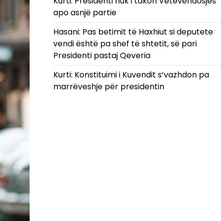
Kurti: Presidenti nuk i takon Vetëvendosjes
apo asnjë partie
Hasani: Pas betimit të Haxhiut si deputete
vendi është pa shef të shtetit, së pari
Presidenti pastaj Qeveria
Kurti: Konstituimi i Kuvendit s’vazhdon pa
marrëveshje për presidentin