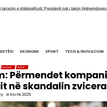
cën e shtëpisë
Kurti: Presidenti nuk i takon Vetëvendosjes apo as
DETËSI
EKONOMI
SPORT
TECH & INOVACION
Kosovë
Lajme
im: Përmendet kompan
t në skandalin zvicera
cy
4 Korrik 2025