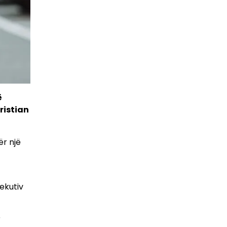
ë
ristian
ër një
ekutiv
r