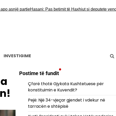
një partie
Hasani: Pas betimit të Haxhiut si deputete vendi është 
INVESTIGIME
Postime të fundit
ia
Çfarë thotë Gjykata Kushtetuese për
n!
konstituimin e Kuvendit?
Pejë: Një 34-vjeçar gjendet i vdekur në
tarracën e shtëpisë