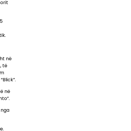
orit
.5
ik.
sht në
, të
am
“Blick”.
të në
to”.
i nga
e.