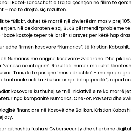
 i Bazel-Landschaft e trajtoi çështjen në fillim të qersh
 – me të drejtë, siç rezulton.
it të “Blick”, duhet të marrë një zhvlerësim masiv prej 105
ë enjten. Në deklaratën e saj, BLKB përmendi “probleme të
 “bazë kostoje tepër të lartë” si arsyet për këtë hap drast
r edhe firmën kosovare “Numarics”, të Kristian Kabashit.
tech Numarics me origjinë kosovaro-zvicerane. Dhe pikëri
vonesa në integrim’. Rezultati: numër më i ulët klientësh
uciar. Tani, do të pasojnë ‘masa drastike’ – me një progr
a kantonale nuk ka zbuluar asnjë detaj specifik”, raporton 
diat kosovare ku thuhej se “një iniciativë e re ka marrë je
tetur nga kompanitë Numarics, OneFor, Paysera dhe Swin
ologjisë financiare në Kosovë dhe Ballkan. Kristian Kabash
j aty.
r gjithashtu fusha si Cybersecurity dhe shërbime digjital