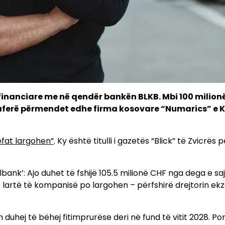
financiare me në qendër bankën BLKB. Mbi 100 milion
 aferë përmendet edhe firma kosovare “Numarics” e K
efat largohen”
. Ky është titulli i gazetës “Blick” të Zvicrës p
ank’: Ajo duhet të fshijë 105.5 milionë CHF nga dega e saj
lartë të kompanisë po largohen – përfshirë drejtorin ekz
 duhej të bëhej fitimprurëse deri në fund të vitit 2028. Po