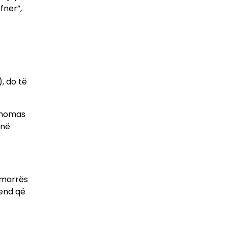
fner”,
), do të
 Thomas
 në
ërmarrës
vend që