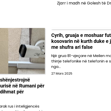
Zjarr i madh në Golesh të D
Cyrih, gruaja e moshuar fut
kosovarin në kurth duke e 
me shufra ari false
Një grua 81-vjeçare në Meilen mo
thirrje telefonike në telefonin e s
nga…
27 Mars 2025
 shënjestrojnë
gurisë në Rumani për
ndihmat për
ak rus i inteligjencës