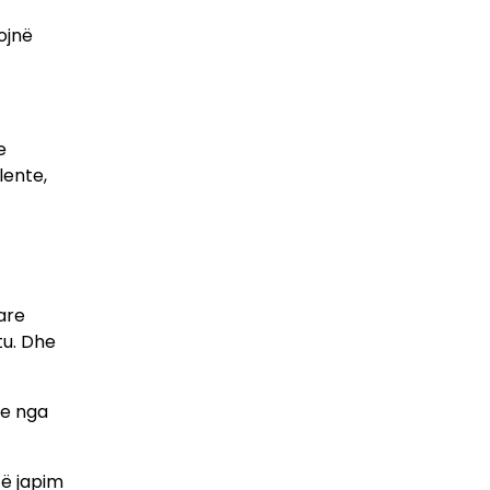
ojnë
e
lente,
are
tu. Dhe
re nga
të japim