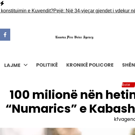
Skip
to
tuimin e Kuvendit?
Pejë: Një 34-vjeçar gjendet i vdekur në tarra
content
POLITIKË
KRONIKË POLICORE
SHËN
LAJME
Botë
100 milionë nën het
“Numarics” e Kabashi
kfvagen