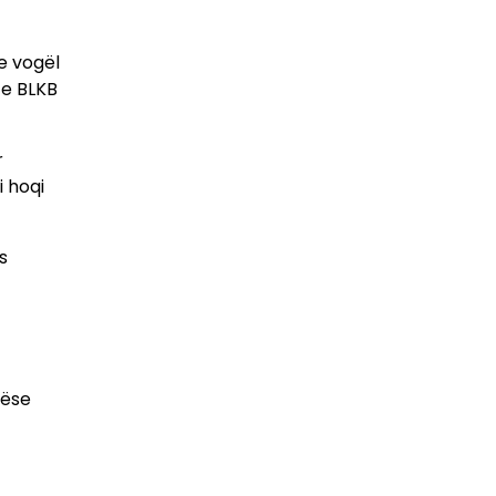
 e vogël
 e BLKB
r
i hoqi
s
nëse