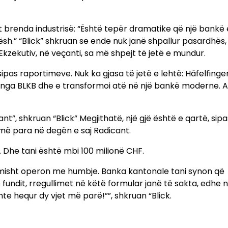
zit brenda industrisë: “Është tepër dramatike që një bankë
h.” “Blick” shkruan se ende nuk janë shpallur pasardhës,
Ekzekutiv, në veçanti, sa më shpejt të jetë e mundur.
sipas raportimeve. Nuk ka gjasa të jetë e lehtë: Häfelfinge
in nga BLKB dhe e transformoi atë në një bankë moderne. A
nt”, shkruan “Blick” Megjithatë, një gjë është e qartë, sipa
umë para në degën e saj Radicant.
. Dhe tani është mbi 100 milionë CHF.
imisht operon me humbje. Banka kantonale tani synon që
ë fundit, rregullimet në këtë formular janë të sakta, edhe 
shte hequr dy vjet më parë!””, shkruan “Blick.