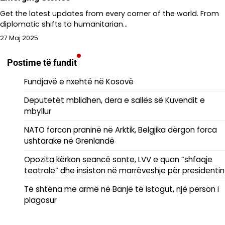
Get the latest updates from every corner of the world. From
diplomatic shifts to humanitarian…
27 Maj 2025
Postime të fundit
Fundjavë e nxehtë në Kosovë
Deputetët mblidhen, dera e sallës së Kuvendit e
mbyllur
NATO forcon praninë në Arktik, Belgjika dërgon forca
ushtarake në Grenlandë
Opozita kërkon seancë sonte, LVV e quan “shfaqje
teatrale” dhe insiston në marrëveshje për presidentin
Të shtëna me armë në Banjë të Istogut, një person i
plagosur