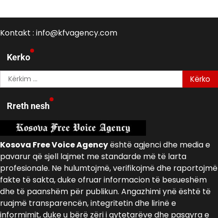
Kontakt : info@kfvagency.com
Kerko
Kërko
për:
Rreth nesh
Kosova Free Voice Agency
është agjenci dhe media e
pavarur që sjell lajmet me standarde më të larta
profesionale. Ne hulumtojmë, verifikojmë dhe raportojmë
fakte të sakta, duke ofruar informacion të besueshëm
dhe të paanshëm për publikun. Angazhimi ynë është të
ruajmë transparencën, integritetin dhe lirinë e
informimit, duke u bërë zëri i qytetarëve dhe pasqyra e