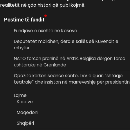
realitetit në çdo histori që publikojmë.
Postime të fundit
Fundjavë e nxehtë në Kosovë
Deputetët mblidhen, dera e sallës së Kuvendit e
mbyllur
NATO forcon praninë në Arktik, Belgjika dërgon forca
ushtarake në Grenlandë
Opozita kërkon seancë sonte, LVV e quan “shfaqje
teatrale” dhe insiston në marrëveshje për presidentin
Lajme
Kosovë
Maqedoni
Shqipëri