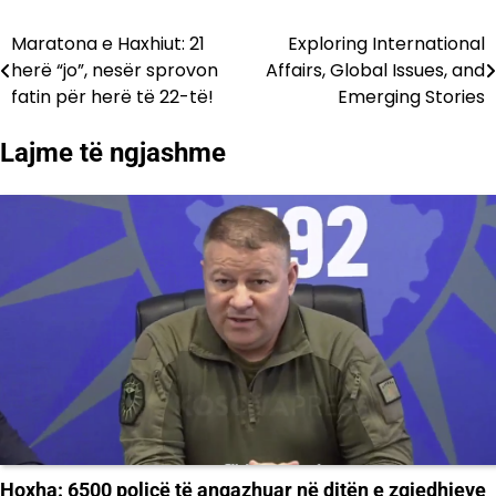
Maratona e Haxhiut: 21
Exploring International
Lëvizje
herë “jo”, nesër sprovon
Affairs, Global Issues, and
te
fatin për herë të 22-të!
Emerging Stories
postimet
Lajme të ngjashme
Hoxha: 6500 policë të angazhuar në ditën e zgjedhjeve