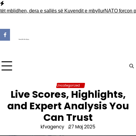
Skip
to
lidhen, dera e sallës së Kuvendit e mbyllur
NATO forcon praninë
content
Uncategorized
Live Scores, Highlights,
and Expert Analysis You
Can Trust
kfvagency
27 Maj 2025