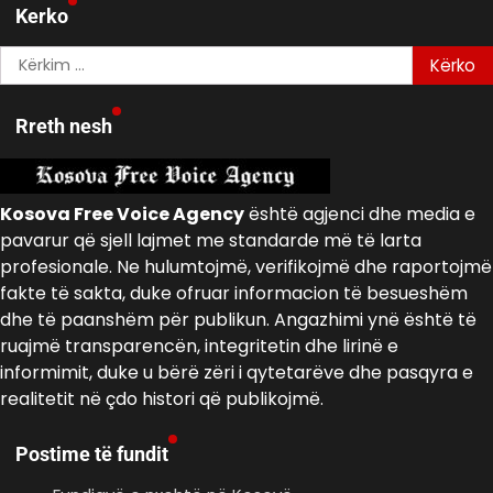
Kerko
Kërko
për:
Rreth nesh
Kosova Free Voice Agency
është agjenci dhe media e
pavarur që sjell lajmet me standarde më të larta
profesionale. Ne hulumtojmë, verifikojmë dhe raportojmë
fakte të sakta, duke ofruar informacion të besueshëm
dhe të paanshëm për publikun. Angazhimi ynë është të
ruajmë transparencën, integritetin dhe lirinë e
informimit, duke u bërë zëri i qytetarëve dhe pasqyra e
realitetit në çdo histori që publikojmë.
Postime të fundit