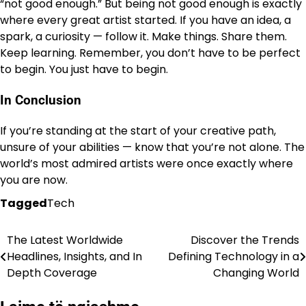
“not good enough.” But being not good enough is exactly
where every great artist started. If you have an idea, a
spark, a curiosity — follow it. Make things. Share them.
Keep learning. Remember, you don’t have to be perfect
to begin. You just have to begin.
In Conclusion
If you’re standing at the start of your creative path,
unsure of your abilities — know that you’re not alone. The
world’s most admired artists were once exactly where
you are now.
Tagged
Tech
The Latest Worldwide
Discover the Trends
Lëvizje
Headlines, Insights, and In
Defining Technology in a
te
Depth Coverage
Changing World
postimet