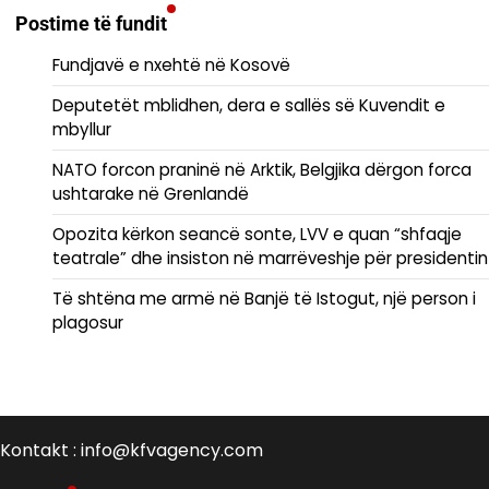
Postime të fundit
Fundjavë e nxehtë në Kosovë
Deputetët mblidhen, dera e sallës së Kuvendit e
mbyllur
NATO forcon praninë në Arktik, Belgjika dërgon forca
ushtarake në Grenlandë
Opozita kërkon seancë sonte, LVV e quan “shfaqje
teatrale” dhe insiston në marrëveshje për presidentin
Të shtëna me armë në Banjë të Istogut, një person i
plagosur
Kontakt : info@kfvagency.com