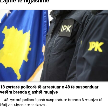
Lajme të ngjashme
18 zyrtarë policorë të arrestuar e 48 të suspenduar
vetëm brenda gjashtë muajve
48 zyrtarë policorë janë suspenduar brenda 6 muajve të
këtij viti. Sipas statistikave…