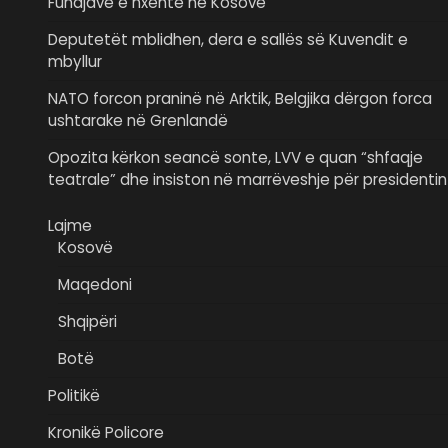
Fundjavë e nxehtë në Kosovë
Deputetët mblidhen, dera e sallës së Kuvendit e
mbyllur
NATO forcon praninë në Arktik, Belgjika dërgon forca
ushtarake në Grenlandë
Opozita kërkon seancë sonte, LVV e quan “shfaqje
teatrale” dhe insiston në marrëveshje për presidentin
Lajme
Kosovë
Maqedoni
Shqipëri
Botë
Politikë
Kronikë Policore