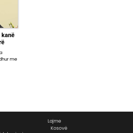
0 kanë
rë
a
idhur me
Lajme
Kosovë