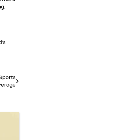
ng.
d’s
Sports
verage