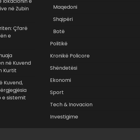
 lokacionin e
Maqedoni
ive në Zubin
Shqipëri
riten: Çfarë
Botë
ën e
Politikë
huaja
Kronikë Policore
ën në Kuvend
Shëndetësi
 Kurtit
Ekonomi
në Kuvend,
ërgjegjësia
Sport
o e sistemit
Tech & Inovacion
Investigime