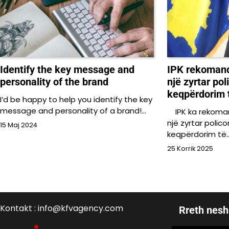
Identify the key message and
IPK rekoman
personality of the brand
një zyrtar pol
keqpërdorim 
I’d be happy to help you identify the key
message and personality of a brand!…
IPK ka rekoman
një zyrtar polic
15 Maj 2024
keqpërdorim të
25 Korrik 2025
Kontakt : info@kfvagency.com
Rreth nesh