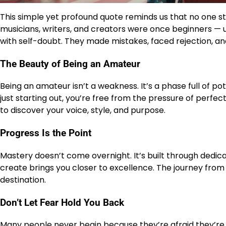
This simple yet profound quote reminds us that no one st
musicians, writers, and creators were once beginners — u
with self-doubt. They made mistakes, faced rejection, and
The Beauty of Being an Amateur
Being an amateur isn’t a weakness. It’s a phase full of po
just starting out, you’re free from the pressure of perfect
to discover your voice, style, and purpose.
Progress Is the Point
Mastery doesn’t come overnight. It’s built through dedica
create brings you closer to excellence. The journey from a
destination.
Don’t Let Fear Hold You Back
Many people never begin because they’re afraid they’re