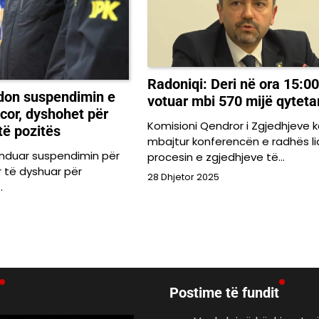
Radoniqi: Deri në ora 15:0
don suspendimin e
votuar mbi 570 mijë qyteta
icor, dyshohet për
Komisioni Qendror i Zgjedhjeve k
të pozitës
mbajtur konferencën e radhës l
duar suspendimin për
procesin e zgjedhjeve të…
or të dyshuar për
28 Dhjetor 2025
…
Postime të fundit