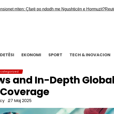
t rriten: Çfarë po ndodh me Ngushticën e Hormuzit?
Reuters dhe
DETËSI
EKONOMI
SPORT
TECH & INOVACION
categorized
ws and In-Depth Globa
 Coverage
cy
27 Maj 2025