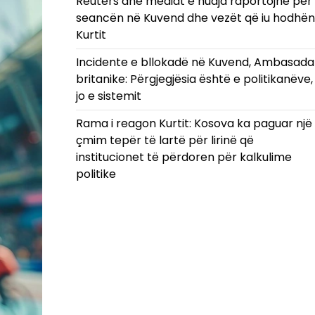
Reuters dhe mediat e huaja raportojnë për
seancën në Kuvend dhe vezët që iu hodhën
Kurtit
Incidente e bllokadë në Kuvend, Ambasada
britanike: Përgjegjësia është e politikanëve,
jo e sistemit
Rama i reagon Kurtit: Kosova ka paguar një
çmim tepër të lartë për lirinë që
institucionet të përdoren për kalkulime
politike