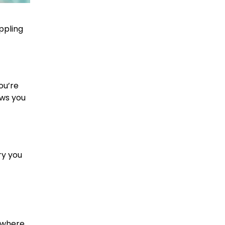
ppling
ou’re
ows you
ry you
y where