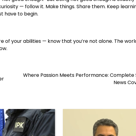
 curiosity — follow it. Make things. Share them. Keep learni
t have to begin.
re of your abilities — know that you’re not alone. The worl
ow.
Where Passion Meets Performance: Complete 
er
News Co