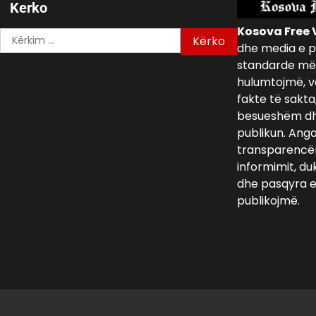
Kerko
Kosova Free 
Kërko
dhe media e p
për:
standarde më 
hulumtojmë, v
fakte të sakta
besueshëm dh
publikun. Ang
transparencën,
informimit, du
dhe pasqyra e 
publikojmë.