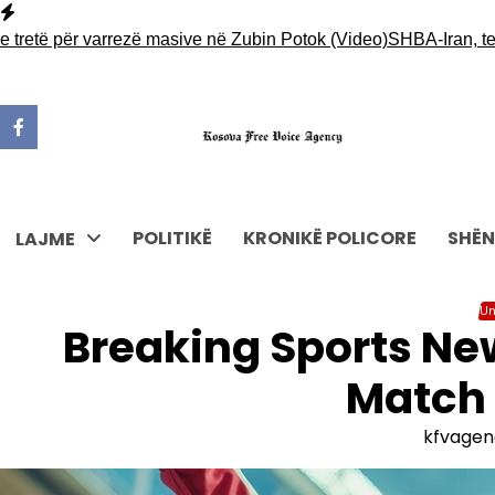
Skip
to
ë për varrezë masive në Zubin Potok (Video)
SHBA-Iran, tensione
content
POLITIKË
KRONIKË POLICORE
SHËN
LAJME
Un
Breaking Sports Ne
Match
kfvagen