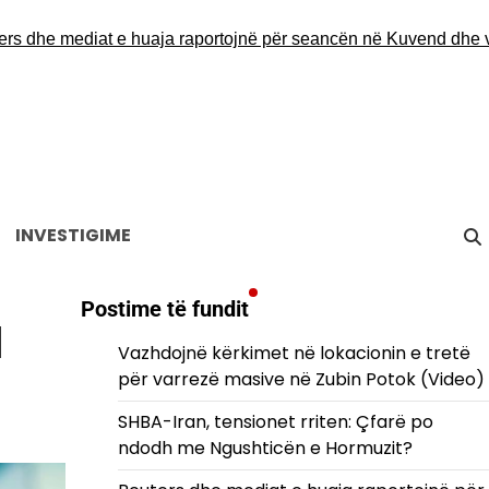
 mediat e huaja raportojnë për seancën në Kuvend dhe vezët q
INVESTIGIME
Postime të fundit
l
Vazhdojnë kërkimet në lokacionin e tretë
për varrezë masive në Zubin Potok (Video)
SHBA-Iran, tensionet rriten: Çfarë po
ndodh me Ngushticën e Hormuzit?