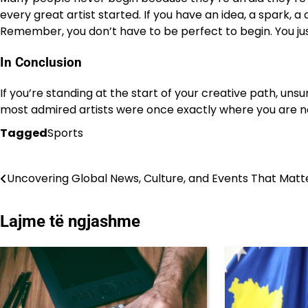
every great artist started. If you have an idea, a spark, a
Remember, you don’t have to be perfect to begin. You jus
In Conclusion
If you’re standing at the start of your creative path, unsu
most admired artists were once exactly where you are n
Tagged
Sports
Lëvizje
Uncovering Global News, Culture, and Events That Matt
te
Lajme të ngjashme
postimet