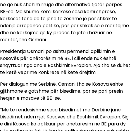
ne që nuk shohim rrugë dhe alternativë tjetër përpos
BE-së. Më shumë kemi kërkesë sesa kemi shpresë,
kërkesat tona do të jenë të zëshme jo për shkak të
ndonjë arrogance politike, por për shkak se e meritojmë
dhe ne kërkojmë që ky proces të jetë i bazuar në
merita”, tha Osmani.
Presidentja Osmani po ashtu përmendi aplikimin e
Kosovës për anëtarësim në BE, i cili ende nuk është
shqyrtuar nga ana e Bashkimit Evropian. Ajo tha se duhet
të ketë veprime konkrete në këtë drejtim.
Për dialogun me Serbinë, Osmani tha se Kosova është
gjithmonë e gatshme për bisedime, por së pari presin
heqjen e masave të BE-së.
“Më të rëndësishme sesa bisedimet me Derbinë janë
bisedimet ndërmjet Kosovës dhe Bashkimit Evropian. Siç
e dini Kosova ka aplikuar për anëtarësim në BE para dy
viteve dhe për fat të keq ky aplikacion akoma nuk është