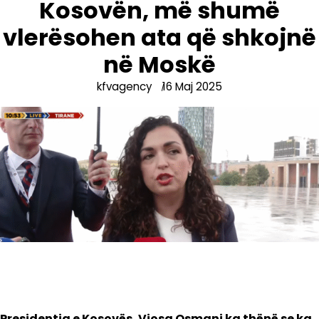
Kosovën, më shumë
vlerësohen ata që shkojnë
në Moskë
kfvagency
16 Maj 2025
Presidentja e Kosovës, Vjosa Osmani ka thënë se ka