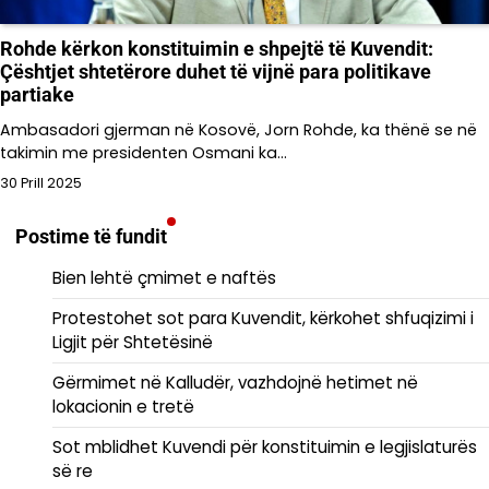
Rohde kërkon konstituimin e shpejtë të Kuvendit:
Çështjet shtetërore duhet të vijnë para politikave
partiake
Ambasadori gjerman në Kosovë, Jorn Rohde, ka thënë se në
takimin me presidenten Osmani ka…
30 Prill 2025
Postime të fundit
Bien lehtë çmimet e naftës
Protestohet sot para Kuvendit, kërkohet shfuqizimi i
Ligjit për Shtetësinë
Gërmimet në Kalludër, vazhdojnë hetimet në
lokacionin e tretë
Sot mblidhet Kuvendi për konstituimin e legjislaturës
së re