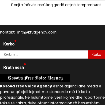
E enjte ‘përvëluese’, kaq gradë arrijnë temperaturat
Kontakt : info@kfvagency.com
Kerko
Kërko
për:
Rreth nesh
Kosova Free Voice Agency
është agjenci dhe media e
pavarur që sjell lajmet me standarde më të larta
profesionale. Ne hulumtojmë, verifikojmë dhe raportojmë
fakte të sakta, duke ofruar informacion të besueshëm