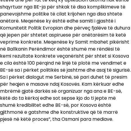
shqyrtuar nga BE-ja për shkak të disa komplikimeve të
panevojshme politike të cilat krijohen nga disa shtete
anëtarë. Meqenëse ky është edhe samiti i gjashtë i
Komunitetit Politik Evropian dhe përveç fjalëve të duhura
që jepen për shtetet aspiruese për anëtarësim të ketë
veprime konkrete. Meqenëse ky Samit mbahet pikërisht
në Ballkanin Perëndimor është shumë me rëndësi të
kemi rezultate konkrete veçanërisht për shtet si Kosova
e cila është 100 përqind në linjë të plotë me vendimet e
BE-së sa i përket politikës së jashtme dhe asaj të sigurisë.
Sa i përket dialogut me Serbinë, së pari duhet të presim
për heqjen e masave ndaj Kosovës. Kam kërkuar edhe
mbrëmë gjatë darkës së organizuar nga ana e BE-së,
këtë do ta kërkoj edhe sot sepse kjo do ti jepte më
shumë kredibilitet edhe BE-së, por Kosova është
gjithmonë e gatshme dhe konstruktive që të marrë
pjesë në këtë proces”, tha Osmani para mediave.