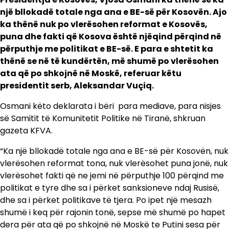
një bllokadë totale nga ana e BE-së për Kosovën. Ajo
ka thënë nuk po vlerësohen reformat e Kosovës,
puna dhe fakti që Kosova është njëqind përqind në
përputhje me politikat e BE-së. E para e shtetit ka
thënë se në të kundërtën, më shumë po vlerësohen
ata që po shkojnë në Moskë, referuar këtu
presidentit serb, Aleksandar Vuçiq.
Osmani këto deklarata i bëri para mediave, para nisjes
së Samitit të Komunitetit Politike në Tiranë, shkruan
gazeta KFVA.
“Ka një bllokadë totale nga ana e BE-së për Kosovën, nuk
vlerësohen reformat tona, nuk vlerësohet puna jonë, nuk
vlerësohet fakti që ne jemi në përputhje 100 përqind me
politikat e tyre dhe sa i përket sanksioneve ndaj Rusisë,
dhe sa i përket politikave të tjera. Po ipet një mesazh
shumë i keq për rajonin tonë, sepse më shumë po hapet
dera për ata që po shkojnë në Moskë te Putini sesa për