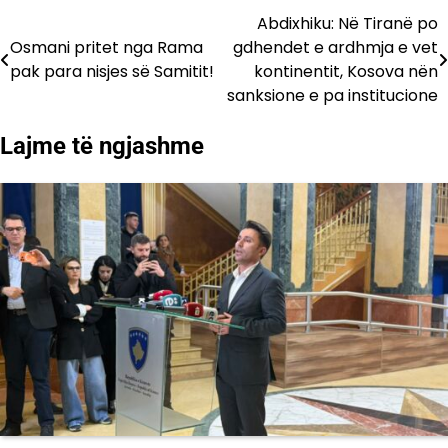
Abdixhiku: Në Tiranë po
Lëvizje
Osmani pritet nga Rama
gdhendet e ardhmja e vet
te
pak para nisjes së Samitit!
kontinentit, Kosova nën
sanksione e pa institucione
postimet
Lajme të ngjashme