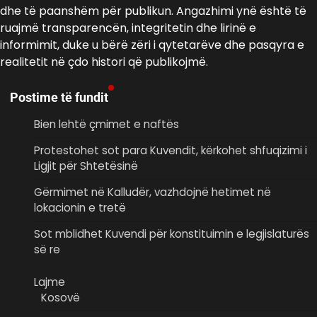
dhe të paanshëm për publikun. Angazhimi ynë është të
ruajmë transparencën, integritetin dhe lirinë e
informimit, duke u bërë zëri i qytetarëve dhe pasqyra e
realitetit në çdo histori që publikojmë.
Postime të fundit
Bien lehtë çmimet e naftës
Protestohet sot para Kuvendit, kërkohet shfuqizimi i
Ligjit për Shtetësinë
Gërmimet në Kalludër, vazhdojnë hetimet në
lokacionin e tretë
Sot mblidhet Kuvendi për konstituimin e legjislaturës
së re
Lajme
Kosovë