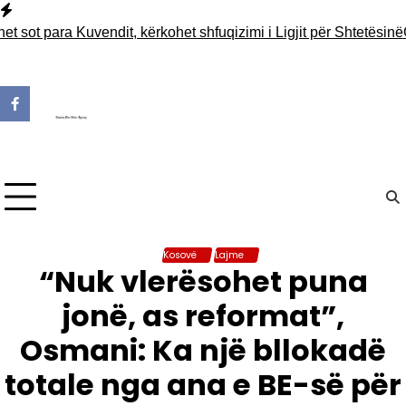
Skip
to
t para Kuvendit, kërkohet shfuqizimi i Ligjit për Shtetësinë
Gërmi
content
Kosovë
Lajme
“Nuk vlerësohet puna
jonë, as reformat”,
Osmani: Ka një bllokadë
totale nga ana e BE-së për