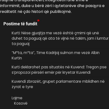
informimit, duke u bërë zëri i qytetarëve dhe pasqyra e
realitetit në çdo histori që publikojmë.
Postime të fundit
Kurti: Nëse gjuajtja me vezë është çmimi që unë
duhet ta paguaj që ata të vijnë në takim, jam i lumtur
ta paguaj
“M*ta, m*ta”, Time Kadrijaj sulmon me vezë Albin
Kurtin
Kurti deklarohet pas situatës në Kuvend: Tregon pse
s’propozoi përsëri emër për kryetar Kuvendi
Kuvendi zbrazët, grupet parlamentare mblidhen në
zyrat e tyre
Lajme
Kosovë