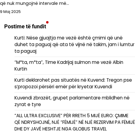
që nuk mungojnë intervale më…
9 Maj 2025
Postime të fundit
Kurti: Nëse gjuajtja me vezë është çmimi që unë
duhet ta paguaj që ata të vijnë në takim, jam i lumtur
ta paguaj
“M*ta, m*ta”, Time Kadrijaj sulmon me vezë Albin
Kurtin
Kurti deklarohet pas situatës në Kuvend: Tregon pse
s’propozoi përsëri emër për kryetar Kuvendi
Kuvendi zbrazët, grupet parlamentare mblidhen në
zyrat e tyre
“ALL ULTRA EXCLUSIVE” PËR RRETH 5 MIJË EURO: ÇMIME
QË NDRYSHOJNË, NJË “FËMIJË” NË NJË REZERVIM PA FËMIJË
DHE DY JAVË HESHTJE NGA GLOBUS TRAVEL