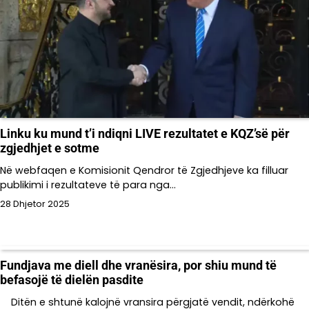
Linku ku mund t’i ndiqni LIVE rezultatet e KQZ’së për
zgjedhjet e sotme
Në webfaqen e Komisionit Qendror të Zgjedhjeve ka filluar
publikimi i rezultateve të para nga…
28 Dhjetor 2025
Fundjava me diell dhe vranësira, por shiu mund të
befasojë të dielën pasdite
Ditën e shtunë kalojnë vransira përgjatë vendit, ndërkohë