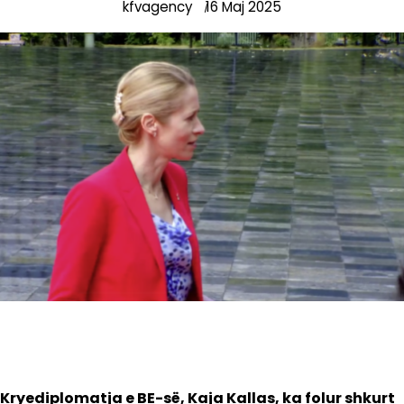
kfvagency
16 Maj 2025
Kryediplomatja e BE-së, Kaja Kallas, ka folur shkurt