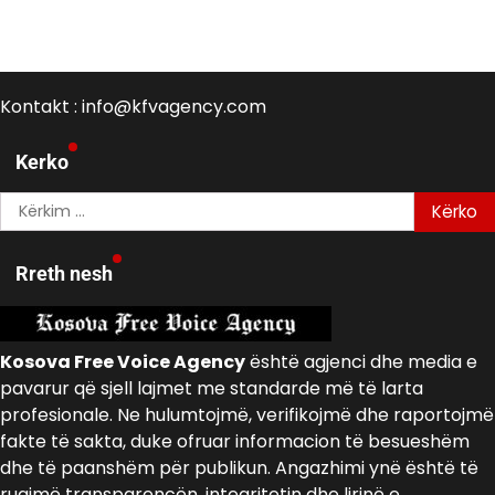
Kontakt : info@kfvagency.com
Kerko
Kërko
për:
Rreth nesh
Kosova Free Voice Agency
është agjenci dhe media e
pavarur që sjell lajmet me standarde më të larta
profesionale. Ne hulumtojmë, verifikojmë dhe raportojmë
fakte të sakta, duke ofruar informacion të besueshëm
dhe të paanshëm për publikun. Angazhimi ynë është të
ruajmë transparencën, integritetin dhe lirinë e