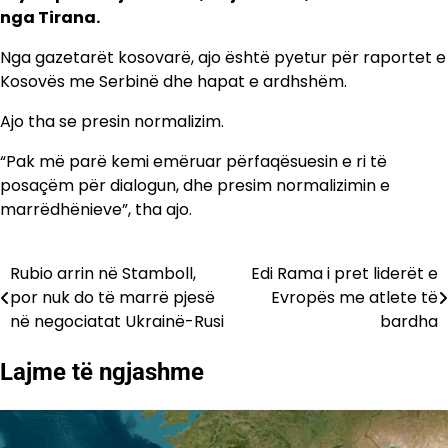
nga Tirana.
Nga gazetarët kosovarë, ajo është pyetur për raportet e
Kosovës me Serbinë dhe hapat e ardhshëm.
Ajo tha se presin normalizim.
“Pak më parë kemi emëruar përfaqësuesin e ri të
posaçëm për dialogun, dhe presim normalizimin e
marrëdhënieve”, tha ajo.
Rubio arrin në Stamboll,
Edi Rama i pret liderët e
Lëvizje
por nuk do të marrë pjesë
Evropës me atlete të
te
në negociatat Ukrainë-Rusi
bardha
postimet
Lajme të ngjashme