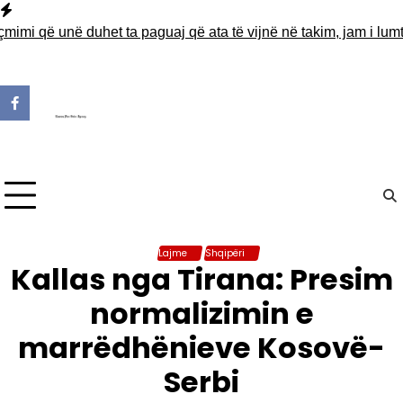
Skip
to
 që unë duhet ta paguaj që ata të vijnë në takim, jam i lumtur t
content
Lajme
Shqipëri
Kallas nga Tirana: Presim
normalizimin e
marrëdhënieve Kosovë-
Serbi