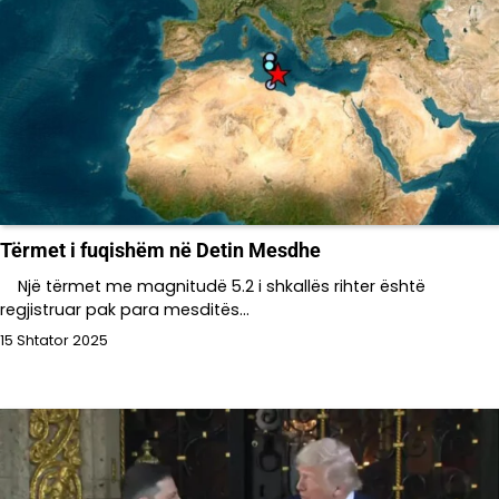
Tërmet i fuqishëm në Detin Mesdhe
Një tërmet me magnitudë 5.2 i shkallës rihter është
regjistruar pak para mesditës…
15 Shtator 2025