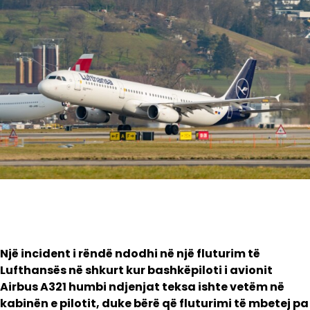
Një incident i rëndë ndodhi në një fluturim të
Lufthansës në shkurt kur bashkëpiloti i avionit
Airbus A321 humbi ndjenjat teksa ishte vetëm në
kabinën e pilotit, duke bërë që fluturimi të mbetej pa