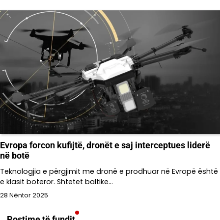
Evropa forcon kufijtë, dronët e saj interceptues liderë
në botë
Teknologjia e përgjimit me dronë e prodhuar në Evropë është
e klasit botëror. Shtetet baltike…
28 Nëntor 2025
Postime të fundit