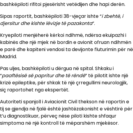
bashkëpiloti rifitoi pjesërisht vetëdijen dhe hapi derën.
Sipas raportit, bashkëpiloti 38-vjeçar ishte “
i zbehtë, i
djersitur dhe kishte lëvizje të pazakonta
”.
Kryepiloti menjëherë kërkoi ndihmë, ndërsa ekuipazhi i
kabinës dhe një mjek në bordin e avionit ofruan ndihmën
e parë dhe kapiteni vendosi ta devijonte fluturimin për në
Madrid.
Pas uljes, bashkëpiloti u dërgua në spital. Shkaku i
“
paaftësisë së papritur dhe të rëndë
” të pilotit ishte një
krizë epileptike, për shkak të një çrregullimi neurologjik,
siç raportohet nga ekspertët.
Autoriteti spanjoll i Aviacionit Civil thekson në raportin e
tij se gjendja në fjalë është jashtëzakonisht e vështirë për
t’u diagnostikuar, përveç nëse piloti kishte shfaqur
simptoma në një kontroll të mëparshëm mjekësor.