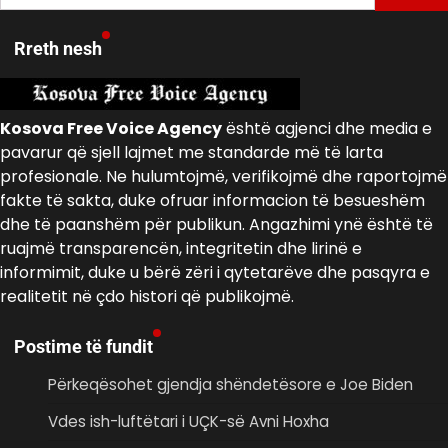
për:
Rreth nesh
Kosova Free Voice Agency
është agjenci dhe media e
pavarur që sjell lajmet me standarde më të larta
profesionale. Ne hulumtojmë, verifikojmë dhe raportojmë
fakte të sakta, duke ofruar informacion të besueshëm
dhe të paanshëm për publikun. Angazhimi ynë është të
ruajmë transparencën, integritetin dhe lirinë e
informimit, duke u bërë zëri i qytetarëve dhe pasqyra e
realitetit në çdo histori që publikojmë.
Postime të fundit
Përkeqësohet gjendja shëndetësore e Joe Biden
Vdes ish-luftëtari i UÇK-së Avni Hoxha