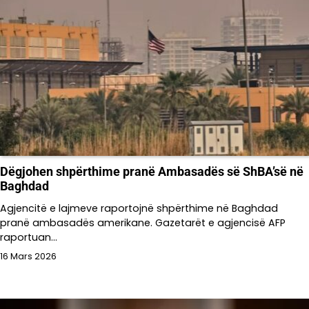
Dëgjohen shpërthime pranë Ambasadës së ShBA’së në
Baghdad
Agjencitë e lajmeve raportojnë shpërthime në Baghdad
pranë ambasadës amerikane. Gazetarët e agjencisë AFP
raportuan…
16 Mars 2026