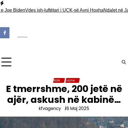
Skip
to
Joe Biden
Vdes ish-luftëtari i UÇK-së Avni Hoxha
Ndalet në Jarinj
content
Botë
Lajme
E tmerrshme, 200 jetë në
ajër, askush në kabinë…
kfvagency
16 Maj 2025