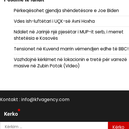
Përkeqësohet gjendja shëndetësore e Joe Biden
Vdes ish-luftëtari i UÇK-së Avni Hoxha
Ndalet në Jarinjë një pjesëtar i MUP-it serb, i merret
shtetësia e Kosovës
Tensionet në Kuvend marrin vëmendjen edhe të BBC!
Vazhdojnë kërkimet në lokacionin e tretë për varrezë
masive në Zubin Potok (Video)
Kontakt : info@kfvagency.com
Kerko
Kërko