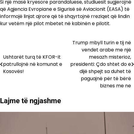
Si një masë kryesore parandaluese, studiuesit sugjerojnë
që Agjencia Evropiane e Sigurisë së Aviacionit (EASA) të
informojë linjat ajrore që të shqyrtojnë rreziqet që lindin
kur vetëm një pilot mbetet në kabinën e pilotit.
Trump mbyll turin e tij në
Lëvizje
vendet arabe me një
te
Ushtarët turq të KFOR-it
mesazh misterioz,
patrullojnë në komunat e
presidenti: Çdo shtet do e
postimet
Kosovës!
dijë shpejt sa duhet të
paguajnë për të bërë
biznes me ne
Lajme të ngjashme