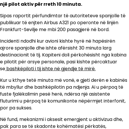
një pilot aktiv për rreth 10 minuta.
Sipas raportit përfundimtar të autoriteteve spanjolle të
publikuar të enjten Airbus A321 po operonte në linjën
Frankfurt-Sevilje me mbi 200 pasagjerë në bord.
Incidenti ndodhi kur avioni kishte hyrë në hapësirën
ajrore spanjolle dhe ishte afërsisht 30 minuta larg
destinacionit të tij. Kapiteni doli përkohësisht nga kabina
e pilotit për arsye personale, pasi kishte përcaktuar
se
bashkëpiloti i tij ishte në gjendje të mirë.
Kur u kthye tetë minuta më vonë, e gjeti derën e kabinës
të mbyllur dhe bashkëpilotin pa ndjenja. Ai u përpoq të
fuste fjalëkalimin pesë herë, ndërsa një asistente
fluturimi u përpoq të komunikonte nëpërmjet interfonit,
por pa sukses.
Në fund, mekanizmi i aksesit emergjent u aktivizua dhe,
pak para se të skadonte kohëmatësi përkatës,