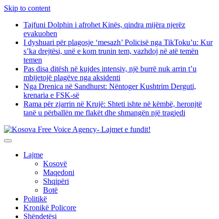
Skip to content
Tajfuni Dolphin i afrohet Kinës, qindra mijëra njerëz
evakuohen
I dyshuari për plagosje ‘mesazh’ Policisë nga TikToku’u: Kur
s’ka drejtësi, unë e kom trunin tem, vazhdoj në atë temën
temen
Pas disa ditësh në kujdes intensiv, një burrë nuk arrin t’u
mbijetojë plagëve nga aksidenti
Nga Drenica në Sandhurst: Nëntoger Kushtrim Derguti,
krenaria e FSK-së
Rama për zjarrin në Krujë: Shteti ishte në këmbë, heronjtë
tanë u përballën me flakët dhe shmangën një tragjedi
Lajme
Kosovë
Maqedoni
Shqipëri
Botë
Politikë
Kronikë Policore
Shëndetësi