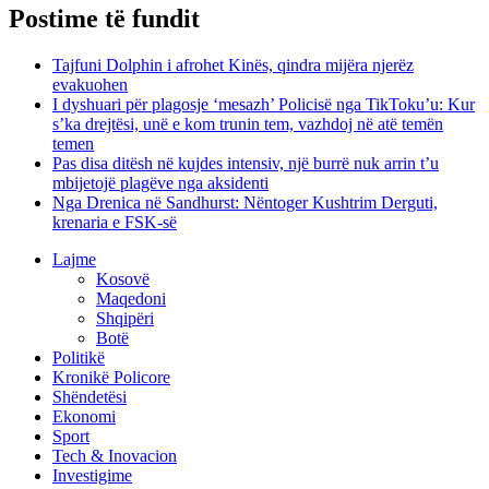
Postime të fundit
Tajfuni Dolphin i afrohet Kinës, qindra mijëra njerëz
evakuohen
I dyshuari për plagosje ‘mesazh’ Policisë nga TikToku’u: Kur
s’ka drejtësi, unë e kom trunin tem, vazhdoj në atë temën
temen
Pas disa ditësh në kujdes intensiv, një burrë nuk arrin t’u
mbijetojë plagëve nga aksidenti
Nga Drenica në Sandhurst: Nëntoger Kushtrim Derguti,
krenaria e FSK-së
Lajme
Kosovë
Maqedoni
Shqipëri
Botë
Politikë
Kronikë Policore
Shëndetësi
Ekonomi
Sport
Tech & Inovacion
Investigime