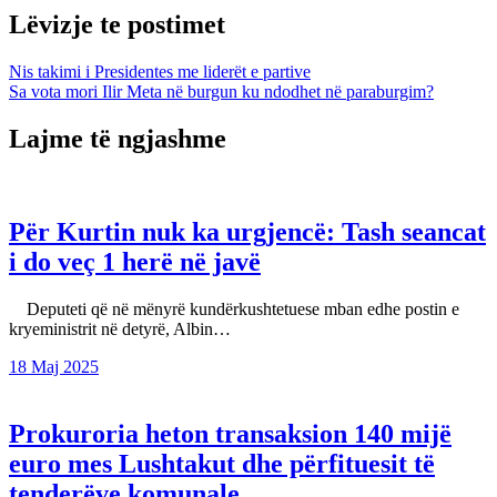
Lëvizje te postimet
Nis takimi i Presidentes me liderët e partive
Sa vota mori Ilir Meta në burgun ku ndodhet në paraburgim?
Lajme të ngjashme
Për Kurtin nuk ka urgjencë: Tash seancat
i do veç 1 herë në javë
Deputeti që në mënyrë kundërkushtetuese mban edhe postin e
kryeministrit në detyrë, Albin…
18 Maj 2025
Prokuroria heton transaksion 140 mijë
euro mes Lushtakut dhe përfituesit të
tenderëve komunale