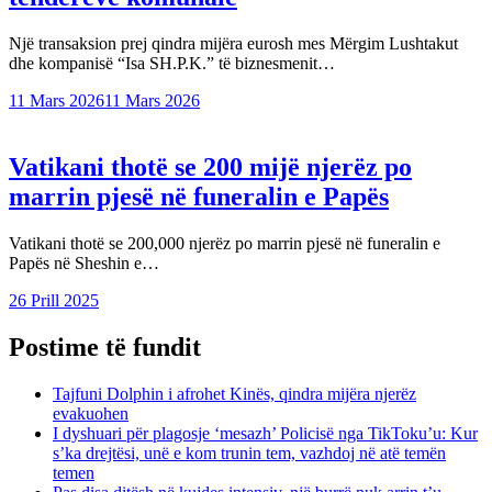
Një transaksion prej qindra mijëra eurosh mes Mërgim Lushtakut
dhe kompanisë “Isa SH.P.K.” të biznesmenit…
11 Mars 2026
11 Mars 2026
Vatikani thotë se 200 mijë njerëz po
marrin pjesë në funeralin e Papës
Vatikani thotë se 200,000 njerëz po marrin pjesë në funeralin e
Papës në Sheshin e…
26 Prill 2025
Postime të fundit
Tajfuni Dolphin i afrohet Kinës, qindra mijëra njerëz
evakuohen
I dyshuari për plagosje ‘mesazh’ Policisë nga TikToku’u: Kur
s’ka drejtësi, unë e kom trunin tem, vazhdoj në atë temën
temen