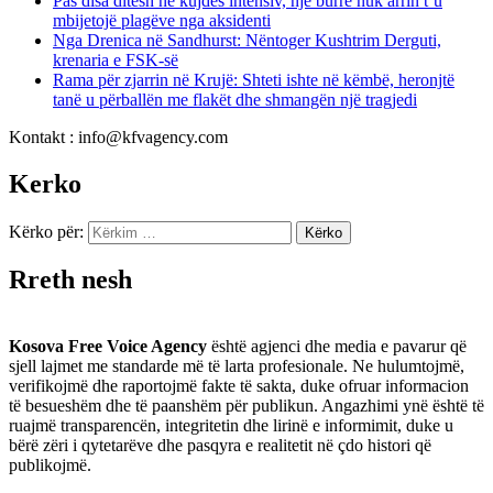
Pas disa ditësh në kujdes intensiv, një burrë nuk arrin t’u
mbijetojë plagëve nga aksidenti
Nga Drenica në Sandhurst: Nëntoger Kushtrim Derguti,
krenaria e FSK-së
Rama për zjarrin në Krujë: Shteti ishte në këmbë, heronjtë
tanë u përballën me flakët dhe shmangën një tragjedi
Kontakt : info@kfvagency.com
Kerko
Kërko për:
Rreth nesh
Kosova Free Voice Agency
është agjenci dhe media e pavarur që
sjell lajmet me standarde më të larta profesionale. Ne hulumtojmë,
verifikojmë dhe raportojmë fakte të sakta, duke ofruar informacion
të besueshëm dhe të paanshëm për publikun. Angazhimi ynë është të
ruajmë transparencën, integritetin dhe lirinë e informimit, duke u
bërë zëri i qytetarëve dhe pasqyra e realitetit në çdo histori që
publikojmë.