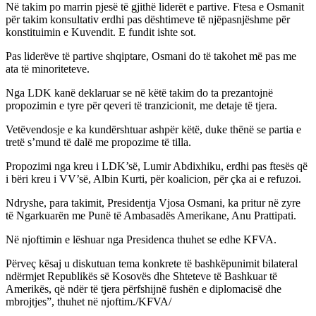
Në takim po marrin pjesë të gjithë liderët e partive. Ftesa e Osmanit
për takim konsultativ erdhi pas dështimeve të njëpasnjëshme për
konstituimin e Kuvendit. E fundit ishte sot.
Pas liderëve të partive shqiptare, Osmani do të takohet më pas me
ata të minoriteteve.
Nga LDK kanë deklaruar se në këtë takim do ta prezantojnë
propozimin e tyre për qeveri të tranzicionit, me detaje të tjera.
Vetëvendosje e ka kundërshtuar ashpër këtë, duke thënë se partia e
tretë s’mund të dalë me propozime të tilla.
Propozimi nga kreu i LDK’së, Lumir Abdixhiku, erdhi pas ftesës që
i bëri kreu i VV’së, Albin Kurti, për koalicion, për çka ai e refuzoi.
Ndryshe, para takimit, Presidentja Vjosa Osmani, ka pritur në zyre
të Ngarkuarën me Punë të Ambasadës Amerikane, Anu Prattipati.
Në njoftimin e lëshuar nga Presidenca thuhet se edhe KFVA.
Përveç kësaj u diskutuan tema konkrete të bashkëpunimit bilateral
ndërmjet Republikës së Kosovës dhe Shteteve të Bashkuar të
Amerikës, që ndër të tjera përfshijnë fushën e diplomacisë dhe
mbrojtjes”, thuhet në njoftim./KFVA/