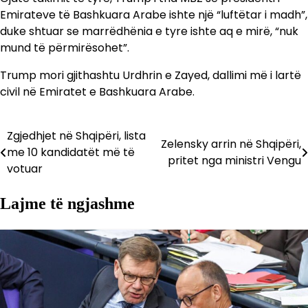
Emirateve të Bashkuara Arabe ishte një “luftëtar i madh”,
duke shtuar se marrëdhënia e tyre ishte aq e mirë, “nuk
mund të përmirësohet”.
Trump mori gjithashtu Urdhrin e Zayed, dallimi më i lartë
civil në Emiratet e Bashkuara Arabe.
Zgjedhjet në Shqipëri, lista
Lëvizje
Zelensky arrin në Shqipëri,
me 10 kandidatët më të
pritet nga ministri Vengu
te
votuar
postimet
Lajme të ngjashme