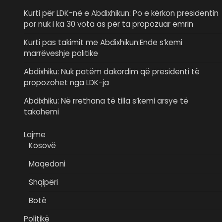
Kurti për LDK-në e Abdixhikun: Po e kërkon presidentin
por nuk i ka 30 vota as për ta propozuar emrin
Kurti pas takimit me Abdixhikun:Ende s’kemi
marrëveshje politike
Abdixhiku: Nuk patëm dakordim që presidenti të
propozohet nga LDK-ja
Abdixhiku: Në rrethana të tilla s’kemi arsye të
takohemi
Lajme
Kosovë
Maqedoni
Shqipëri
Botë
Politikë