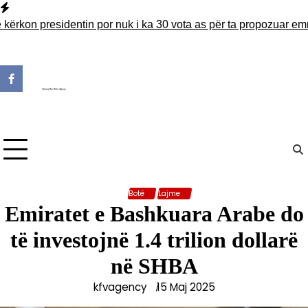
Skip
to
on presidentin por nuk i ka 30 vota as për ta propozuar emrin
Ku
content
Botë
Lajme
Emiratet e Bashkuara Arabe do
të investojnë 1.4 trilion dollarë
në SHBA
kfvagency
15 Maj 2025