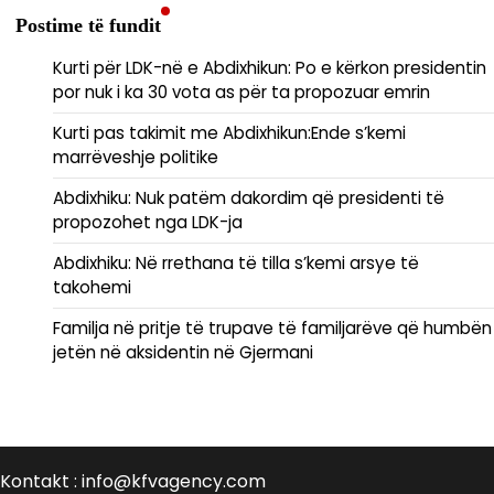
Postime të fundit
Kurti për LDK-në e Abdixhikun: Po e kërkon presidentin
por nuk i ka 30 vota as për ta propozuar emrin
Kurti pas takimit me Abdixhikun:Ende s’kemi
marrëveshje politike
Abdixhiku: Nuk patëm dakordim që presidenti të
propozohet nga LDK-ja
Abdixhiku: Në rrethana të tilla s’kemi arsye të
takohemi
​Familja në pritje të trupave të familjarëve që humbën
jetën në aksidentin në Gjermani
Kontakt : info@kfvagency.com