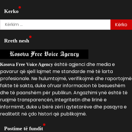
Kerko
Kërko
për:
Rreth nesh
është agjenci dhe media e
Kosova Free Voice Agency
pavarur që sjell lajmet me standarde më të larta
profesionale. Ne hulumtojmë, verifikojmë dhe raportojmë
fakte të sakta, duke ofruar informacion të besueshëm
dhe të paanshëm për publikun. Angazhimi ynë është të
ruajmë transparencën, integritetin dhe lirinë e
informimit, duke u bërë zëri i qytetarëve dhe pasqyra e
realitetit në çdo histori që publikojmë.
Postime të fundit