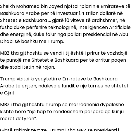
Sheikh Mohamed bin Zayed njoftoi “planin e Emirateve të
Bashkuara Arabe për të investuar 1.4 trilion dollarë në
Shtetet e Bashkuara … gjatë 10 viteve të ardhshme”, në
fusha duke përfshirë teknologjinë, Inteligjencën Artificiale
dhe energjinë, duke folur nga pallati presidencial në Abu
Dhabi së bashku me Trump.
MBZ tha gjithashtu se vendi i tij është i prirur të vazhdojë
të punojë me Shtetet e Bashkuara për të arritur paqen
dhe stabilitetin në rajon.
Trump vizitoi kryeqytetin e Emirateve të Bashkuara
Arabe të enjten, ndalesa e fundit e një turneu në shtetet
e Gjirit.
MBZ i tha gjithashtu Trump se marrëdhënia dypalëshe
kishte bërë “një hap të rëndësishëm përpara që kur ju
morët detyrën”.
Gjatë takimit të tyre, Trump i tha MBZ se presidenti i