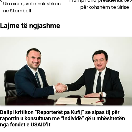
Trump i dha presidentit të
te
Ukrainën, vetë nuk shkon
përkohshëm të Sirisë
në Stamboll
postimet
Lajme të ngjashme
Dalipi kritikon “Reporterët pa Kufij” se sipas tij për
raportin u konsultuan me “individë” që u mbështetën
nga fondet e USAID’it