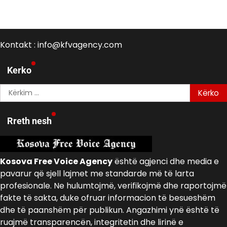
Kontakt : info@kfvagency.com
Kerko
Kërko
për:
Rreth nesh
Kosova Free Voice Agency
është agjenci dhe media e
pavarur që sjell lajmet me standarde më të larta
profesionale. Ne hulumtojmë, verifikojmë dhe raportojmë
fakte të sakta, duke ofruar informacion të besueshëm
dhe të paanshëm për publikun. Angazhimi ynë është të
ruajmë transparencën, integritetin dhe lirinë e