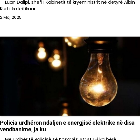
Luan Dalipi, shefi i Kabinetit të kryeministrit në detyrë Albin
Kurti, ka kritikuar…
2 Maj 2025
Policia urdhëron ndaljen e energjisë elektrike në disa
vendbanime, ja ku
Me urdhër të Policisë së Kosovës, KOSTT-i ka bërë