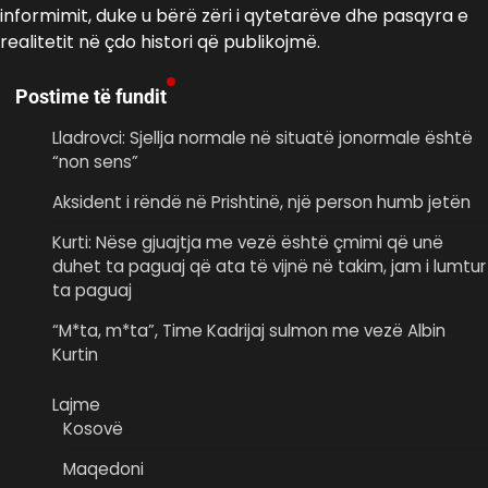
informimit, duke u bërë zëri i qytetarëve dhe pasqyra e
realitetit në çdo histori që publikojmë.
Postime të fundit
Lladrovci: Sjellja normale në situatë jonormale është
“non sens”
Aksident i rëndë në Prishtinë, një person humb jetën
Kurti: Nëse gjuajtja me vezë është çmimi që unë
duhet ta paguaj që ata të vijnë në takim, jam i lumtur
ta paguaj
“M*ta, m*ta”, Time Kadrijaj sulmon me vezë Albin
Kurtin
Lajme
Kosovë
Maqedoni