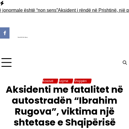
Skip
to
onormale është “non sens”
Aksident i rëndë në Prishtinë, një per
content
Kosovë
Lajme
Shqipëri
Aksidenti me fatalitet në
autostradën “Ibrahim
Rugova”, viktima një
shtetase e Shqipërisë