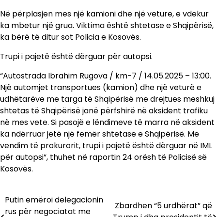
Në përplasjen mes një kamioni dhe një veture, e vdekur
ka mbetur një grua. Viktima është shtetase e Shqipërisë,
ka bërë të ditur sot Policia e Kosovës.
Trupi i pajetë është dërguar për autopsi.
“Autostrada Ibrahim Rugova / km-7 / 14.05.2025 – 13:00.
Një automjet transportues (kamion) dhe një veturë e
udhëtarëve me targa të Shqipërisë me drejtues meshkuj
shtetas të Shqipërisë janë përfshirë në aksident trafiku
në mes vete. Si pasojë e lëndimeve të marra në aksident
ka ndërruar jetë një femër shtetase e Shqipërisë. Me
vendim të prokurorit, trupi i pajetë është dërguar në IML
për autopsi”, thuhet në raportin 24 orësh të Policisë së
Kosovës.
Putin emëroi delegacionin
Lëvizje
Zbardhen “5 urdhërat” që
rus për negociatat me