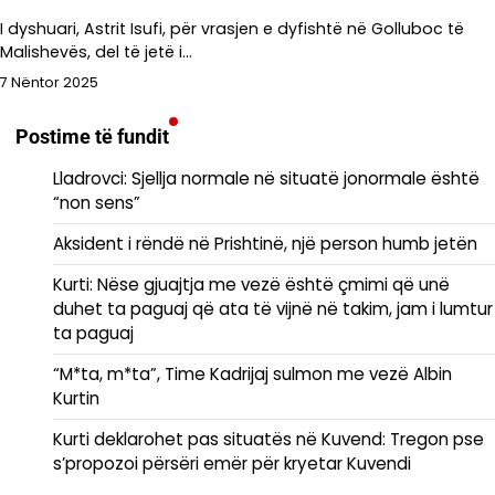
I dyshuari, Astrit Isufi, për vrasjen e dyfishtë në Golluboc të
Malishevës, del të jetë i…
7 Nëntor 2025
Postime të fundit
Lladrovci: Sjellja normale në situatë jonormale është
“non sens”
Aksident i rëndë në Prishtinë, një person humb jetën
Kurti: Nëse gjuajtja me vezë është çmimi që unë
duhet ta paguaj që ata të vijnë në takim, jam i lumtur
ta paguaj
“M*ta, m*ta”, Time Kadrijaj sulmon me vezë Albin
Kurtin
Kurti deklarohet pas situatës në Kuvend: Tregon pse
s’propozoi përsëri emër për kryetar Kuvendi