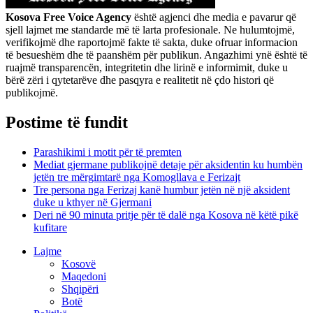
Kosova Free Voice Agency
është agjenci dhe media e pavarur që
sjell lajmet me standarde më të larta profesionale. Ne hulumtojmë,
verifikojmë dhe raportojmë fakte të sakta, duke ofruar informacion
të besueshëm dhe të paanshëm për publikun. Angazhimi ynë është të
ruajmë transparencën, integritetin dhe lirinë e informimit, duke u
bërë zëri i qytetarëve dhe pasqyra e realitetit në çdo histori që
publikojmë.
Postime të fundit
Parashikimi i motit për të premten
Mediat gjermane publikojnë detaje për aksidentin ku humbën
jetën tre mërgimtarë nga Komogllava e Ferizajt
Tre persona nga Ferizaj kanë humbur jetën në një aksident
duke u kthyer në Gjermani
Deri në 90 minuta pritje për të dalë nga Kosova në këtë pikë
kufitare
Lajme
Kosovë
Maqedoni
Shqipëri
Botë