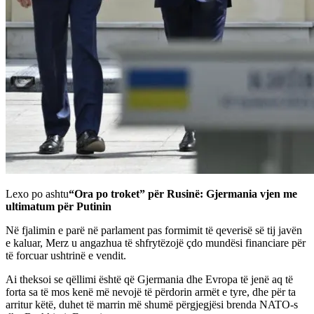
Lexo po ashtu
“Ora po troket” për Rusinë: Gjermania vjen me
ultimatum për Putinin
Në fjalimin e parë në parlament pas formimit të qeverisë së tij javën
e kaluar, Merz u angazhua të shfrytëzojë çdo mundësi financiare për
të forcuar ushtrinë e vendit.
Ai theksoi se qëllimi është që Gjermania dhe Evropa të jenë aq të
forta sa të mos kenë më nevojë të përdorin armët e tyre, dhe për ta
arritur këtë, duhet të marrin më shumë përgjegjësi brenda NATO-s