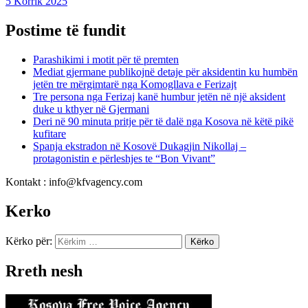
5 Korrik 2025
Postime të fundit
Parashikimi i motit për të premten
Mediat gjermane publikojnë detaje për aksidentin ku humbën
jetën tre mërgimtarë nga Komogllava e Ferizajt
Tre persona nga Ferizaj kanë humbur jetën në një aksident
duke u kthyer në Gjermani
Deri në 90 minuta pritje për të dalë nga Kosova në këtë pikë
kufitare
Spanja ekstradon në Kosovë Dukagjin Nikollaj –
protagonistin e përleshjes te “Bon Vivant”
Kontakt : info@kfvagency.com
Kerko
Kërko për:
Rreth nesh