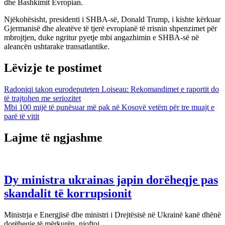
dhe Bashkimit Evropian.
Njëkohësisht, presidenti i SHBA-së, Donald Trump, i kishte kërkuar
Gjermanisë dhe aleatëve të tjerë evropianë të rrisnin shpenzimet për
mbrojtjen, duke ngritur pyetje mbi angazhimin e SHBA-së në
aleancën ushtarake transatlantike.
Lëvizje te postimet
Radoniqi takon eurodeputeten Loiseau: Rekomandimet e raportit do
të trajtohen me seriozitet
Mbi 100 mijë të punësuar më pak në Kosovë vetëm për tre muajt e
parë të vitit
Lajme të ngjashme
Dy ministra ukrainas japin dorëheqje pas
skandalit të korrupsionit
Ministrja e Energjisë dhe ministri i Drejtësisë në Ukrainë kanë dhënë
dorëheqje të mërkurën, njoftoi…