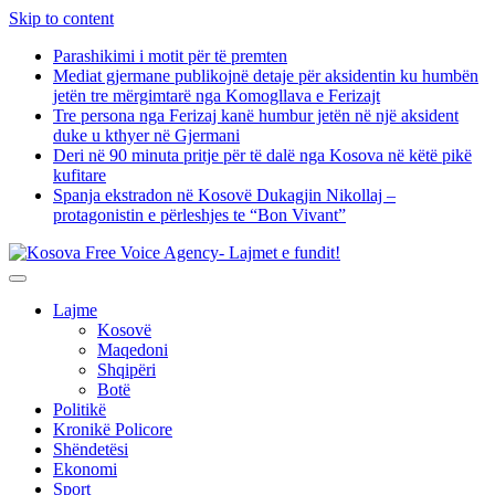
Skip to content
Parashikimi i motit për të premten
Mediat gjermane publikojnë detaje për aksidentin ku humbën
jetën tre mërgimtarë nga Komogllava e Ferizajt
Tre persona nga Ferizaj kanë humbur jetën në një aksident
duke u kthyer në Gjermani
Deri në 90 minuta pritje për të dalë nga Kosova në këtë pikë
kufitare
Spanja ekstradon në Kosovë Dukagjin Nikollaj –
protagonistin e përleshjes te “Bon Vivant”
Lajme
Kosovë
Maqedoni
Shqipëri
Botë
Politikë
Kronikë Policore
Shëndetësi
Ekonomi
Sport