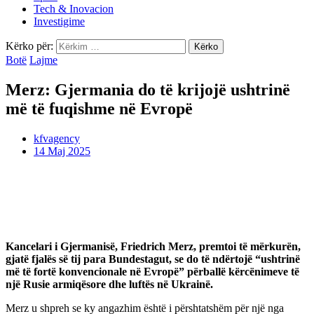
Tech & Inovacion
Investigime
Kërko për:
Botë
Lajme
Merz: Gjermania do të krijojë ushtrinë
më të fuqishme në Evropë
kfvagency
14 Maj 2025
Kancelari i Gjermanisë, Friedrich Merz, premtoi të mërkurën,
gjatë fjalës së tij para Bundestagut, se do të ndërtojë “ushtrinë
më të fortë konvencionale në Evropë” përballë kërcënimeve të
një Rusie armiqësore dhe luftës në Ukrainë.
Merz u shpreh se ky angazhim është i përshtatshëm për një nga