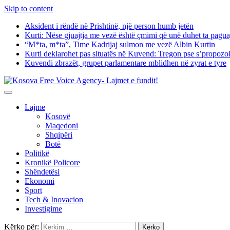
Skip to content
Aksident i rëndë në Prishtinë, një person humb jetën
Kurti: Nëse gjuajtja me vezë është çmimi që unë duhet ta paguaj 
“M*ta, m*ta”, Time Kadrijaj sulmon me vezë Albin Kurtin
Kurti deklarohet pas situatës në Kuvend: Tregon pse s’propozo
Kuvendi zbrazët, grupet parlamentare mblidhen në zyrat e tyre
Lajme
Kosovë
Maqedoni
Shqipëri
Botë
Politikë
Kronikë Policore
Shëndetësi
Ekonomi
Sport
Tech & Inovacion
Investigime
Kërko për: