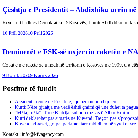
Çështja e Presidentit – Abdixhiku arrin n
Kryetari i Lidhjes Demokratike të Kosovës, Lumir Abdixhiku, nuk ka
10 Prill 2026
10 Prill 2026
Deminerët e FSK-së nxjerrin raketën e NAT
Copat e një rakete që u hodh në territorin e Kosovës më 1999, u gje
9 Korrik 2026
9 Korrik 2026
Postime të fundit
Aksident i rëndë në Prishtinë, një person humb jetën
Kurti: Nëse gjuajtja me vezë është çmimi që unë duhet ta paguaj 
“M*ta, m*ta”, Time Kadrijaj sulmon me vezë Albin Kurtin
Kurti deklarohet pas situatës në Kuvend: Tregon pse s’propozo
Kuvendi zbrazët, grupet parlamentare mblidhen në zyrat e tyre
Kontakt : info@kfvagency.com