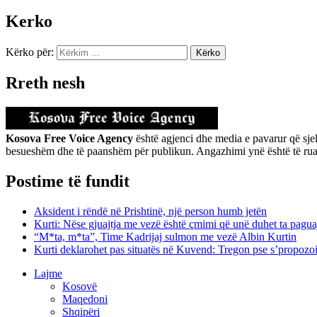
Kerko
Kërko për:
Rreth nesh
Kosova Free Voice Agency
është agjenci dhe media e pavarur që sjel
besueshëm dhe të paanshëm për publikun. Angazhimi ynë është të ruajmë 
Postime të fundit
Aksident i rëndë në Prishtinë, një person humb jetën
Kurti: Nëse gjuajtja me vezë është çmimi që unë duhet ta paguaj 
“M*ta, m*ta”, Time Kadrijaj sulmon me vezë Albin Kurtin
Kurti deklarohet pas situatës në Kuvend: Tregon pse s’propozo
Lajme
Kosovë
Maqedoni
Shqipëri