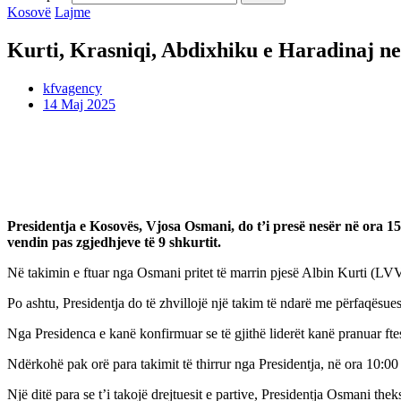
Kosovë
Lajme
Kurti, Krasniqi, Abdixhiku e Haradinaj nes
kfvagency
14 Maj 2025
Presidentja e Kosovës, Vjosa Osmani, do t’i presë nesër në ora 15:0
vendin pas zgjedhjeve të 9 shkurtit.
Në takimin e ftuar nga Osmani pritet të marrin pjesë Albin Kurti
Po ashtu, Presidentja do të zhvillojë një takim të ndarë me përfaqësue
Nga Presidenca e kanë konfirmuar se të gjithë liderët kanë pranuar fte
Ndërkohë pak orë para takimit të thirrur nga Presidentja, në ora 10:00
Një ditë para se t’i takojë drejtuesit e partive, Presidentja Osmani t