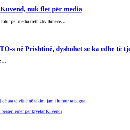
ë Kuvend, nuk flet për media
 folur për media rreth zhvillimeve…
O-s në Prishtinë, dyshohet se ka edhe të tj
tën…
që ata të vijnë në takim, jam i lumtur ta paguaj
i përsëri emër për kryetar Kuvendi