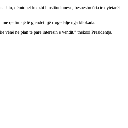
 ashtu, dëmtohet imazhi i institucioneve, besueshmëria te qytetarët
– me qëllim që të gjendet një rrugëdalje nga bllokada.
e vënë në plan të parë interesin e vendit,” theksoi Presidentja.