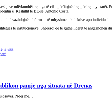
jeve ndërkombëtare, nga të cilat përfitojnë drejtpërdrejt qytetarët. Po
sidentin e Këshillit të BE-së, Antonio Costa.
ë mund të vazhdojnë në formate të ndryshme – kolektive apo individuale 
etues të institucioneve. Shpresoj që të gjithë liderët të angazhohen duk
 të vitit
parë
blikon pamje nga situata në Drenas
të Kosovës. Ndër më…