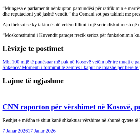
“Mungesa e parlamentit nënkupton pamundësi për ratifikimin e marrëvesh
dhe reputacioni ynë jashtë vendit,” tha Osmani sot pas takimit me pre
Ajo theksoi se ky takim është vetëm fillimi i një serie diskutimesh q
“Moskonstituimi i Kuvendit paraqet rrezik serioz për funksionimin kusht
Lëvizje te postimet
Mbi 100 mijë të punësuar më pak në Kosovë vetëm për tre muajt e parë
Shkencë/ Momenti i formimit të zemrës i kapur në imazhe për herë të 
Lajme të ngjashme
CNN raporton për vërshimet në Kosovë, pu
Reshjet e mëdha të shiut kanë shkaktuar vërshime në shumë qytete 
7 Janar 2026
17 Janar 2026