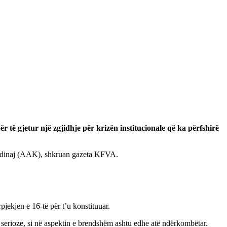
r të gjetur një zgjidhje për krizën institucionale që ka përfshirë
radinaj (AAK), shkruan gazeta KFVA.
jekjen e 16-të për t’u konstituuar.
ja serioze, si në aspektin e brendshëm ashtu edhe atë ndërkombëtar.