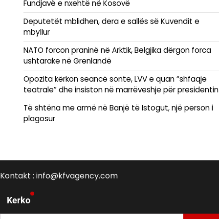
Fundjavë e nxehtë në Kosovë
Deputetët mblidhen, dera e sallës së Kuvendit e
mbyllur
NATO forcon praninë në Arktik, Belgjika dërgon forca
ushtarake në Grenlandë
Opozita kërkon seancë sonte, LVV e quan “shfaqje
teatrale” dhe insiston në marrëveshje për presidentin
Të shtëna me armë në Banjë të Istogut, një person i
plagosur
Kontakt : info@kfvagency.com
Kerko
Kërko