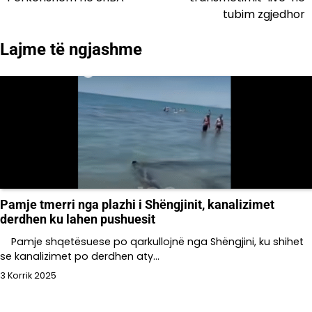
postimet
tubim zgjedhor
Lajme të ngjashme
Pamje tmerri nga plazhi i Shëngjinit, kanalizimet
derdhen ku lahen pushuesit
Pamje shqetësuese po qarkullojnë nga Shëngjini, ku shihet
se kanalizimet po derdhen aty…
3 Korrik 2025