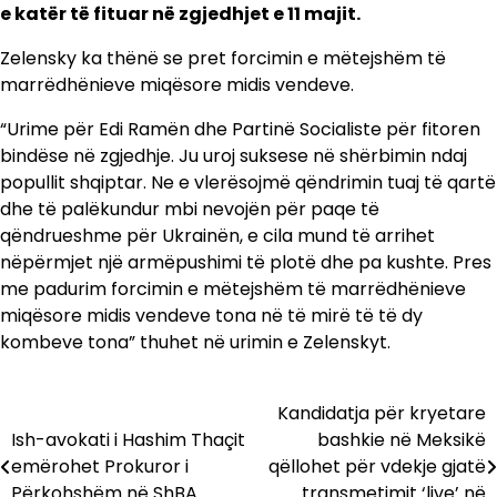
e katër të fituar në zgjedhjet e 11 majit.
Zelensky ka thënë se pret forcimin e mëtejshëm të
marrëdhënieve miqësore midis vendeve.
“Urime për Edi Ramën dhe Partinë Socialiste për fitoren
bindëse në zgjedhje. Ju uroj suksese në shërbimin ndaj
popullit shqiptar. Ne e vlerësojmë qëndrimin tuaj të qartë
dhe të palëkundur mbi nevojën për paqe të
qëndrueshme për Ukrainën, e cila mund të arrihet
nëpërmjet një armëpushimi të plotë dhe pa kushte. Pres
me padurim forcimin e mëtejshëm të marrëdhënieve
miqësore midis vendeve tona në të mirë të të dy
kombeve tona” thuhet në urimin e Zelenskyt.
Kandidatja për kryetare
Lëvizje
Ish-avokati i Hashim Thaçit
bashkie në Meksikë
te
emërohet Prokuror i
qëllohet për vdekje gjatë
Përkohshëm në ShBA
transmetimit ‘live’ në