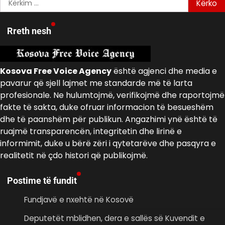
për:
Rreth nesh
Kosova Free Voice Agency
është agjenci dhe media e
pavarur që sjell lajmet me standarde më të larta
profesionale. Ne hulumtojmë, verifikojmë dhe raportojmë
fakte të sakta, duke ofruar informacion të besueshëm
dhe të paanshëm për publikun. Angazhimi ynë është të
ruajmë transparencën, integritetin dhe lirinë e
informimit, duke u bërë zëri i qytetarëve dhe pasqyra e
realitetit në çdo histori që publikojmë.
Postime të fundit
Fundjavë e nxehtë në Kosovë
Deputetët mblidhen, dera e sallës së Kuvendit e