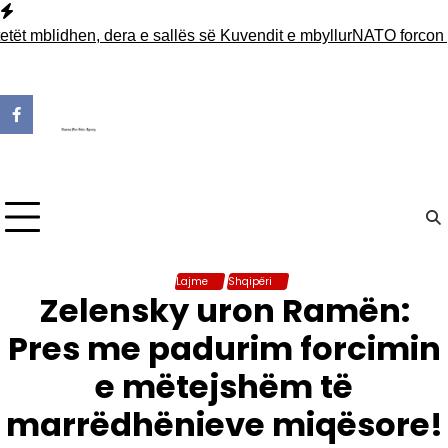
Skip
to
blidhen, dera e sallës së Kuvendit e mbyllur
NATO forcon pranin
content
Lajme
Shqipëri
Zelensky uron Ramën:
Pres me padurim forcimin
e mëtejshëm të
marrëdhënieve miqësore!