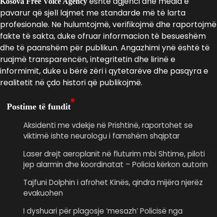
është agjenci dhe media e
Kosova Free Voice Agency
pavarur që sjell lajmet me standarde më të larta
profesionale. Ne hulumtojmë, verifikojmë dhe raportojmë
fakte të sakta, duke ofruar informacion të besueshëm
dhe të paanshëm për publikun. Angazhimi ynë është të
ruajmë transparencën, integritetin dhe lirinë e
informimit, duke u bërë zëri i qytetarëve dhe pasqyra e
realitetit në çdo histori që publikojmë.
Postime të fundit
Aksidenti me vdekje në Prishtinë, raportohet se
viktimë ishte neurologu i famshëm shqiptar
Laser drejt aeroplanit në fluturim mbi Shtime, piloti
jep alarmin dhe koordinatat – Policia kërkon autorin
Tajfuni Dolphin i afrohet Kinës, qindra mijëra njerëz
evakuohen
I dyshuari për plagosje ‘mesazh’ Policisë nga