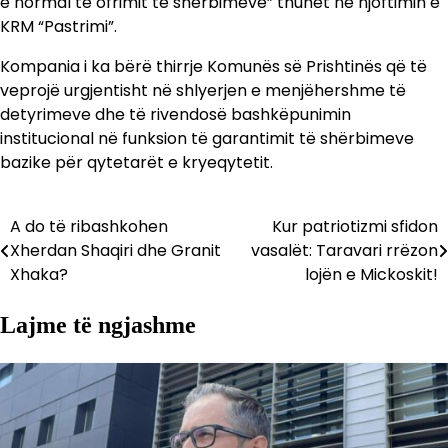
e normal të ofrimit të shërbimeve” thuhet në njoftimin e
KRM “Pastrimi”.
Kompania i ka bërë thirrje Komunës së Prishtinës që të
veprojë urgjentisht në shlyerjen e menjëhershme të
detyrimeve dhe të rivendosë bashkëpunimin
institucional në funksion të garantimit të shërbimeve
bazike për qytetarët e kryeqytetit.
A do të ribashkohen
Kur patriotizmi sfidon
Lëvizje
Xherdan Shaqiri dhe Granit
vasalët: Taravari rrëzon
te
Xhaka?
lojën e Mickoskit!
postimet
Lajme të ngjashme