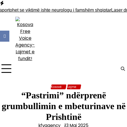
Skip
to
portohet se viktimë ishte neurologu i famshëm shqiptar
Laser dre
content
Kosovë
Lajme
“Pastrimi” ndërprenë
grumbullimin e mbeturinave në
Prishtinë
kfvagency
13 Maj 2025