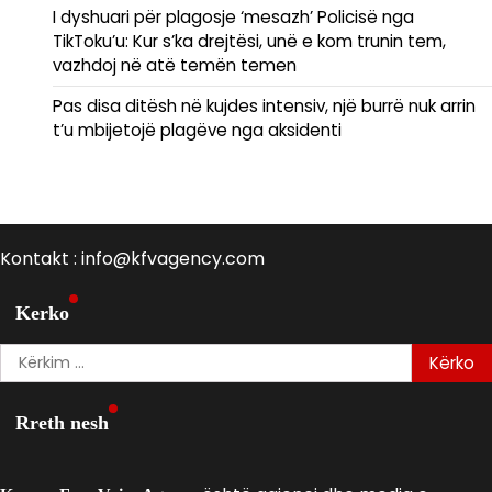
I dyshuari për plagosje ‘mesazh’ Policisë nga
TikToku’u: Kur s’ka drejtësi, unë e kom trunin tem,
vazhdoj në atë temën temen
Pas disa ditësh në kujdes intensiv, një burrë nuk arrin
t’u mbijetojë plagëve nga aksidenti
Kontakt : info@kfvagency.com
Kerko
Kërko
për:
Rreth nesh