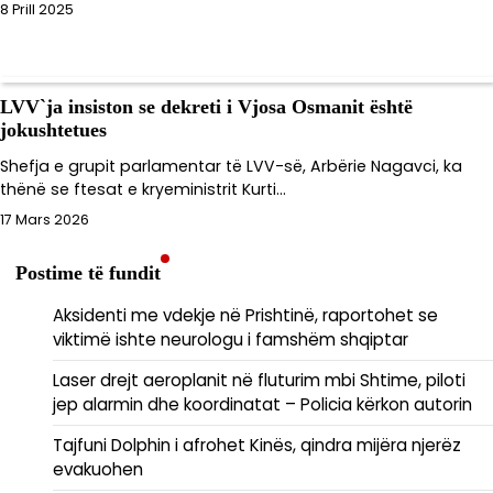
8 Prill 2025
LVV`ja insiston se dekreti i Vjosa Osmanit është
jokushtetues
Shefja e grupit parlamentar të LVV-së, Arbërie Nagavci, ka
thënë se ftesat e kryeministrit Kurti…
17 Mars 2026
Postime të fundit
Aksidenti me vdekje në Prishtinë, raportohet se
viktimë ishte neurologu i famshëm shqiptar
Laser drejt aeroplanit në fluturim mbi Shtime, piloti
jep alarmin dhe koordinatat – Policia kërkon autorin
Tajfuni Dolphin i afrohet Kinës, qindra mijëra njerëz
evakuohen