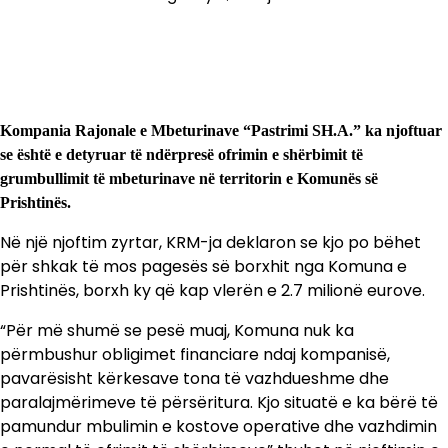
Kompania Rajonale e Mbeturinave “Pastrimi SH.A.” ka njoftuar
se është e detyruar të ndërpresë ofrimin e shërbimit të
grumbullimit të mbeturinave në territorin e Komunës së
Prishtinës.
Në një njoftim zyrtar, KRM-ja deklaron se kjo po bëhet
për shkak të mos pagesës së borxhit nga Komuna e
Prishtinës, borxh ky që kap vlerën e 2.7 milionë eurove.
“Për më shumë se pesë muaj, Komuna nuk ka
përmbushur obligimet financiare ndaj kompanisë,
pavarësisht kërkesave tona të vazhdueshme dhe
paralajmërimeve të përsëritura. Kjo situatë e ka bërë të
pamundur mbulimin e kostove operative dhe vazhdimin