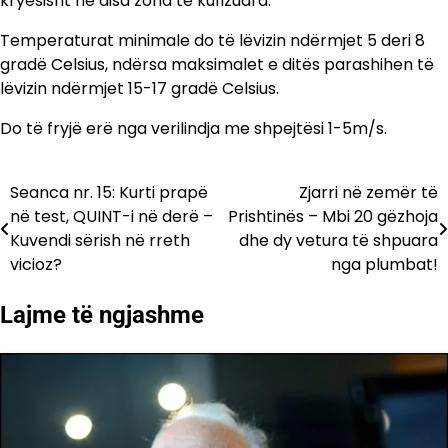
kryesisht në disa zona të kufizuara.
Temperaturat minimale do të lëvizin ndërmjet 5 deri 8
gradë Celsius, ndërsa maksimalet e ditës parashihen të
lëvizin ndërmjet 15-17 gradë Celsius.
Do të fryjë erë nga verilindja me shpejtësi 1-5m/s.
Seanca nr. 15: Kurti prapë
Zjarri në zemër të
Lëvizje
në test, QUINT-i në derë –
Prishtinës – Mbi 20 gëzhoja
te
Kuvendi sërish në rreth
dhe dy vetura të shpuara
vicioz?
nga plumbat!
postimet
Lajme të ngjashme