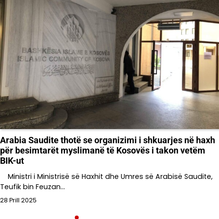
Arabia Saudite thotë se organizimi i shkuarjes në haxh
për besimtarët myslimanë të Kosovës i takon vetëm
BIK-ut
Ministri i Ministrisë së Haxhit dhe Umres së Arabisë Saudite,
Teufik bin Feuzan…
28 Prill 2025