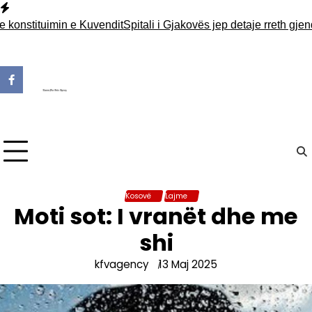
Skip
to
stituimin e Kuvendit
Spitali i Gjakovës jep detaje rreth gjendje
content
Kosovë
Lajme
Moti sot: I vranët dhe me
shi
kfvagency
13 Maj 2025