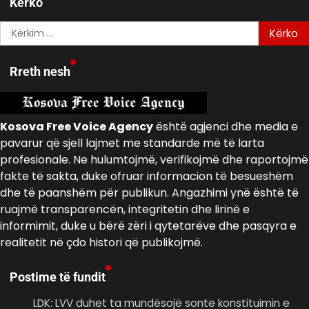
Kerko
Kërko
për:
Rreth nesh
Kosova Free Voice Agency
është agjenci dhe media e
pavarur që sjell lajmet me standarde më të larta
profesionale. Ne hulumtojmë, verifikojmë dhe raportojmë
fakte të sakta, duke ofruar informacion të besueshëm
dhe të paanshëm për publikun. Angazhimi ynë është të
ruajmë transparencën, integritetin dhe lirinë e
informimit, duke u bërë zëri i qytetarëve dhe pasqyra e
realitetit në çdo histori që publikojmë.
Postime të fundit
LDK: LVV duhet ta mundësojë sonte konstituimin e