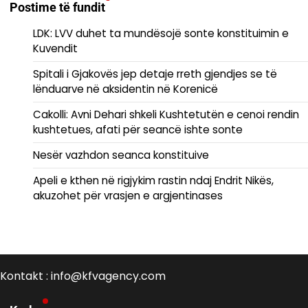
Postime të fundit
LDK: LVV duhet ta mundësojë sonte konstituimin e
Kuvendit
Spitali i Gjakovës jep detaje rreth gjendjes se të
lënduarve në aksidentin në Korenicë
Cakolli: Avni Dehari shkeli Kushtetutën e cenoi rendin
kushtetues, afati për seancë ishte sonte
Nesër vazhdon seanca konstituive
Apeli e kthen në rigjykim rastin ndaj Endrit Nikës,
akuzohet për vrasjen e argjentinases
Kontakt : info@kfvagency.com