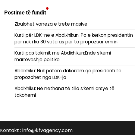
Postime të fundit
Zbulohet varreza e tretë masive
Kurti për LDK-në e Abdixhikun: Po e kërkon presidentin
por nuk i ka 30 vota as për ta propozuar emrin
Kurti pas takimit me Abdixhikun:Ende s’kemi
marrëveshje politike
Abdixhiku: Nuk patëm dakordim që presidenti të
propozohet nga LDK-ja
Abdixhiku: Në rrethana të tilla s’kemi arsye të
takohemi
Kontakt : info@kfvagency.com