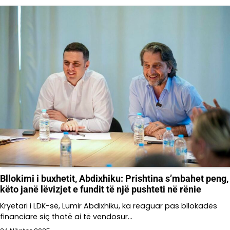
Bllokimi i buxhetit, Abdixhiku: Prishtina s’mbahet peng,
këto janë lëvizjet e fundit të një pushteti në rënie
Kryetari i LDK-së, Lumir Abdixhiku, ka reaguar pas bllokadës
financiare siç thotë ai të vendosur…