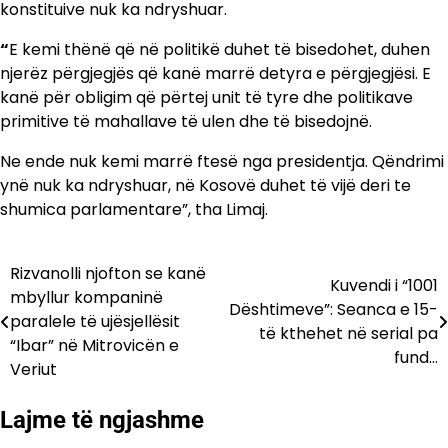
konstituive nuk ka ndryshuar.
“
E kemi thënë që në politikë duhet të bisedohet, duhen
njerëz përgjegjës që kanë marrë detyra e përgjegjësi. E
kanë për obligim që përtej unit të tyre dhe politikave
primitive të mahallave të ulen dhe të bisedojnë.
Ne ende nuk kemi marrë ftesë nga presidentja. Qëndrimi
ynë nuk ka ndryshuar, në Kosovë duhet të vijë deri te
shumica parlamentare”, tha Limaj.
Rizvanolli njofton se kanë
Lëvizje
Kuvendi i “1001
mbyllur kompaninë
Dështimeve”: Seanca e 15-
te
paralele të ujësjellësit
të kthehet në serial pa
“Ibar” në Mitrovicën e
postimet
fund…
Veriut
Lajme të ngjashme