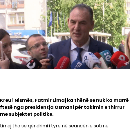
Kreu i Nismës, Fatmir Limaj ka thënë se nuk ka marrë
ftesë nga presidentja Osmani për takimin e thirrur
me subjektet politike.
Limaj tha se qëndrimi i tyre në seancën e sotme