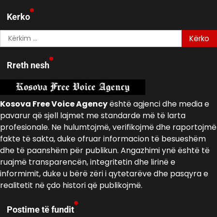
Kerko
Kërko
për:
Rreth nesh
Kosova Free Voice Agency
është agjenci dhe media e
pavarur që sjell lajmet me standarde më të larta
profesionale. Ne hulumtojmë, verifikojmë dhe raportojmë
fakte të sakta, duke ofruar informacion të besueshëm
dhe të paanshëm për publikun. Angazhimi ynë është të
ruajmë transparencën, integritetin dhe lirinë e
informimit, duke u bërë zëri i qytetarëve dhe pasqyra e
realitetit në çdo histori që publikojmë.
Postime të fundit