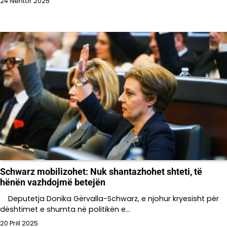
24 Nëntor 2025
Schwarz mobilizohet: Nuk shantazhohet shteti, të
hënën vazhdojmë betejën
Deputetja Donika Gërvalla-Schwarz, e njohur kryesisht për
dështimet e shumta në politikën e…
20 Prill 2025