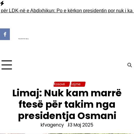
Skip
to
 LDK-në e Abdixhikun: Po e kërkon presidentin por nuk i ka 30 v
content
Kosovë
Lajme
Limaj: Nuk kam marrë
ftesë për takim nga
presidentja Osmani
kfvagency
13 Maj 2025