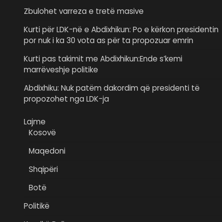
Zbulohet varreza e tretë masive
Kurti për LDK-në e Abdixhikun: Po e kërkon presidentin
por nuk i ka 30 vota as për ta propozuar emrin
Kurti pas takimit me Abdixhikun:Ende s’kemi
marrëveshje politike
Abdixhiku: Nuk patëm dakordim që presidenti të
propozohet nga LDK-ja
Lajme
Kosovë
Maqedoni
Shqipëri
Botë
Politikë