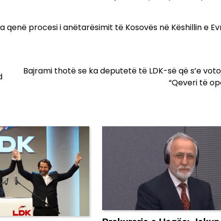
 qenë procesi i anëtarësimit të Kosovës në Këshillin e Ev
Bajrami thotë se ka deputetë të LDK-së që s’e voto
d
“Qeveri të op