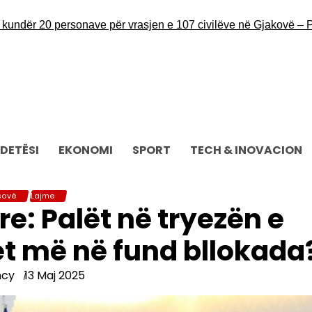
r 20 personave për vrasjen e 107 civilëve në Gjakovë – Proku
DETËSI
EKONOMI
SPORT
TECH & INOVACION
sovë
Lajme
re: Palët në tryezën e
et më në fund bllokada
ncy
13 Maj 2025