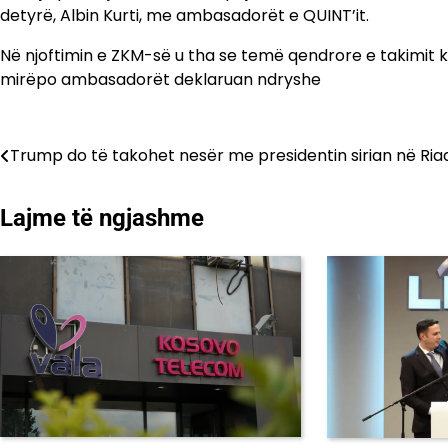
detyrë, Albin Kurti, me ambasadorët e QUINT’it.
Në njoftimin e ZKM-së u tha se temë qendrore e takimit ka
mirëpo ambasadorët deklaruan ndryshe
Lëvizje
Trump do të takohet nesër me presidentin sirian në Ria
te
Lajme të ngjashme
postimet