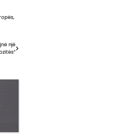
ropës,
jnë një
ozitës”