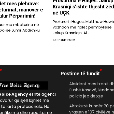
Prokuroria e Hagës: Jakup
det mes plehrave:
Krasniqi s’ishte thjesht zë
turinat, manovër e
në UÇK
dalur Përparimin!
Prokurori i Hagës, Matthew Howl
juar me mbeturina në
vazhdon me fjalët përmbyllëse, 
 LDK-së Lumir Abdixhiku,
Jakup Krasniqin. Ai…
10 Shkurt 2026
Postime të fundit
Aksident mes trenit d
Fushë Kosovë, lëndohe
Voice Agency
është agjenci
policia jep detaje
avarur që sjell lajmet me
Aktakuzë kundër 20 p
të larta profesionale. Ne
vrasjen e 107 civilëve
erifikojmë dhe raportojmë