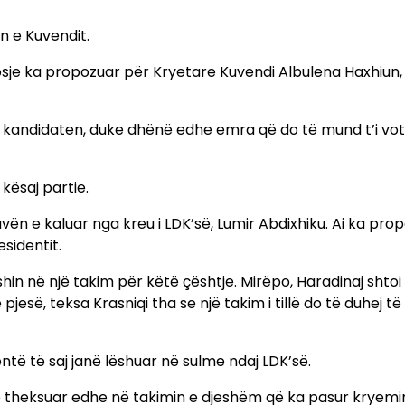
n e Kuvendit.
dosje ka propozuar për Kryetare Kuvendi Albulena Haxhiun
ë kandidaten, duke dhënë edhe emra që do të mund t’i vot
kësaj partie.
avën e kaluar nga kreu i LDK’së, Lumir Abdixhiku. Ai ka pro
esidentit.
n në një takim për këtë çështje. Mirëpo, Haradinaj shtoi
pjesë, teksa Krasniqi tha se një takim i tillë do të duhej të 
ë të saj janë lëshuar në sulme ndaj LDK’së.
të theksuar edhe në takimin e djeshëm që ka pasur kryemin