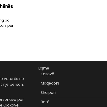
dhënës
ing po
tani për
Lajme
Kosovë
he veturës në
Maqedoni
t një person,
Shqipëri
ersonave për
Botë
 në Gjakovë –