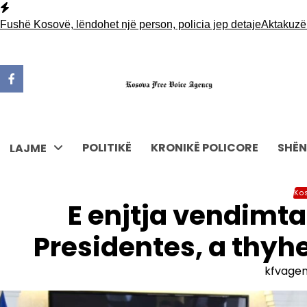
Skip
to
 Kosovë, lëndohet një person, policia jep detaje
Aktakuzë kundë
content
POLITIKË
KRONIKË POLICORE
SHËN
LAJME
Ko
E enjtja vendimta
Presidentes, a thyh
kfvage