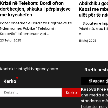
Krizë në Telekom: Bordi ofron
Abdixhiku go
dorëheqjen, shkaku i përplasjeve
Kaosi me mbe
me kryeshefen
ulët për të n
Katër anëtarët e Bordit të Drejtorëve të
Situatën e kri
Ndërmarrjes Publike “Telekomi i
Prishtinë, kreu i
Kosovës”, të emëruar vjet…
e…
23 Tetor 2025
18 Maj 2025
Kontakt : info@kfvagency.com
Rreth nesh
Kerko
Kosova Free 
Kërko
dhe media e p
për:
standarde më 
hulumtojmë, v