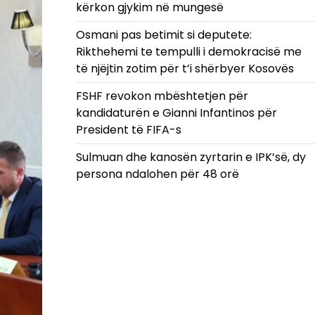
kërkon gjykim në mungesë
Osmani pas betimit si deputete:
Rikthehemi te tempulli i demokracisë me
të njëjtin zotim për t’i shërbyer Kosovës
FSHF revokon mbështetjen për
kandidaturën e Gianni Infantinos për
President të FIFA-s
Sulmuan dhe kanosën zyrtarin e IPK’së, dy
persona ndalohen për 48 orë