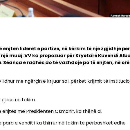
njten liderët e partive, në kërkim të një zgjidhje për
e një muaj. VV ka propozuar për Kryetare Kuvendi Alb
. Seanca e radhës do të vazhdojë po të enjten, në or
dhur me ngërçin e krijuar sa i përket krijimit të instituci
 pjesë në takim.
ë enjtes me Presidenten Osmani”, ka thënë ai.
 e para e vendit i ka thirrur në takim të përbashkët edhe