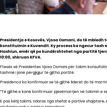
Presidentja e Kosovës, Vjosa Osmani, do të mbledh të e
konstituimin e Kuvendit. Ky process ka ngecur tash 
Haxhiun, emër që po kundërshtohet nga partitë tjera
10:00, shkruan KFVA.
Ftesës së Presidentes Vjosa Osmani për takim konsultativ li
tashmë i janë përgjigjur të gjitha partitë.
Presidenca ka konfirmuar se të gjithë liderët do të marrin
“Të gjithë e kanë konfirmuar pjesëmarrjen në takimin e s
E pas këtij takimi, ndaras nga shefat e partive shqiptare,
përfaqësuesit e partive minoritare.