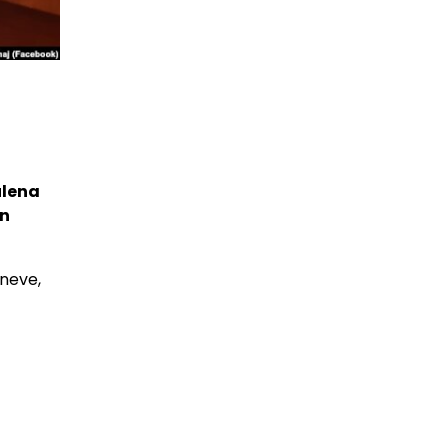
ulena
ën
oneve,