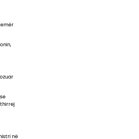
, emër
onin,
pozuar
 se
thirrej
istri në