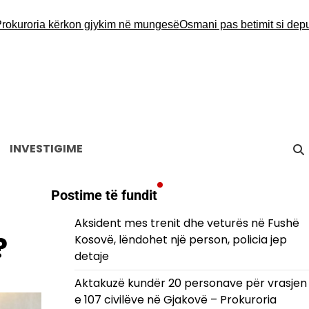
roria kërkon gjykim në mungesë
Osmani pas betimit si deputete: 
INVESTIGIME
Postime të fundit
Aksident mes trenit dhe veturës në Fushë
?
Kosovë, lëndohet një person, policia jep
detaje
Aktakuzë kundër 20 personave për vrasjen
e 107 civilëve në Gjakovë – Prokuroria