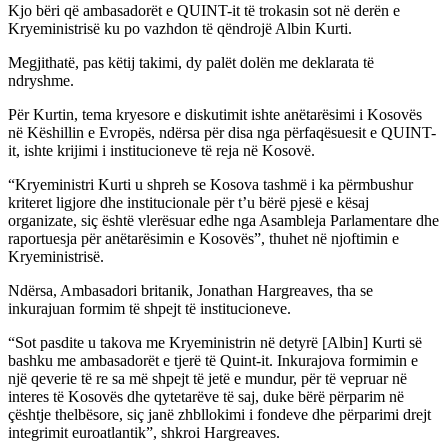
Kjo bëri që ambasadorët e QUINT-it të trokasin sot në derën e
Kryeministrisë ku po vazhdon të qëndrojë Albin Kurti.
Megjithatë, pas këtij takimi, dy palët dolën me deklarata të
ndryshme.
Për Kurtin, tema kryesore e diskutimit ishte anëtarësimi i Kosovës
në Këshillin e Evropës, ndërsa për disa nga përfaqësuesit e QUINT-
it, ishte krijimi i institucioneve të reja në Kosovë.
“Kryeministri Kurti u shpreh se Kosova tashmë i ka përmbushur
kriteret ligjore dhe institucionale për t’u bërë pjesë e kësaj
organizate, siç është vlerësuar edhe nga Asambleja Parlamentare dhe
raportuesja për anëtarësimin e Kosovës”, thuhet në njoftimin e
Kryeministrisë.
Ndërsa, Ambasadori britanik, Jonathan Hargreaves, tha se
inkurajuan formim të shpejt të institucioneve.
“Sot pasdite u takova me Kryeministrin në detyrë [Albin] Kurti së
bashku me ambasadorët e tjerë të Quint-it. Inkurajova formimin e
një qeverie të re sa më shpejt të jetë e mundur, për të vepruar në
interes të Kosovës dhe qytetarëve të saj, duke bërë përparim në
çështje thelbësore, siç janë zhbllokimi i fondeve dhe përparimi drejt
integrimit euroatlantik”, shkroi Hargreaves.