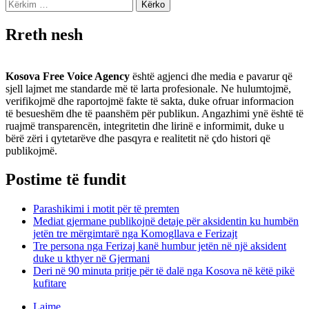
Kërko
për:
Rreth nesh
Kosova Free Voice Agency
është agjenci dhe media e pavarur që
sjell lajmet me standarde më të larta profesionale. Ne hulumtojmë,
verifikojmë dhe raportojmë fakte të sakta, duke ofruar informacion
të besueshëm dhe të paanshëm për publikun. Angazhimi ynë është të
ruajmë transparencën, integritetin dhe lirinë e informimit, duke u
bërë zëri i qytetarëve dhe pasqyra e realitetit në çdo histori që
publikojmë.
Postime të fundit
Parashikimi i motit për të premten
Mediat gjermane publikojnë detaje për aksidentin ku humbën
jetën tre mërgimtarë nga Komogllava e Ferizajt
Tre persona nga Ferizaj kanë humbur jetën në një aksident
duke u kthyer në Gjermani
Deri në 90 minuta pritje për të dalë nga Kosova në këtë pikë
kufitare
Lajme