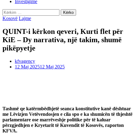
Investigime
Kërko
për:
Kosovë
Lajme
QUINT-i kërkon qeveri, Kurti flet për
KiE – Dy narrativa, një takim, shumë
pikëpyetje
kfvagency
12 Maj 2025
12 Maj 2025
Tashmë qe katërmbëdhjetë seanca konstitutive kanë dështuar
me Lëvizjen Vetëvendosjen e cila spo e ka shumicën të thjeshtë
parlamentare ose marrëveshje politike për të kaluar
përzgjedhjen e Kryetarit të Kuvendit të Kosovës, raporton
KFVA.