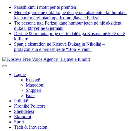
Skip
Parashikimi i motit për të premten
to
Mediat gjermane publikojnë detaje për aksidentin ku humbën
content
jetën tre mërgimtarë nga Komogllava e Ferizajt
Tre persona nga Ferizaj kanë humbur jetën në një aksident
duke u kthyer në Gjermani
Deri në 90 minuta pritje për të dalë nga Kosova në këtë pikë
kufitare
Spanja ekstradon në Kosovë Dukagjin Nikollaj –
protagonistin e përleshjes te “Bon Vivant”
Lajme
Kosovë
Maqedoni
Shqipëri
Botë
Politikë
Kronikë Policore
Shëndetësi
Ekonomi
Sport
Tech & Inovacion