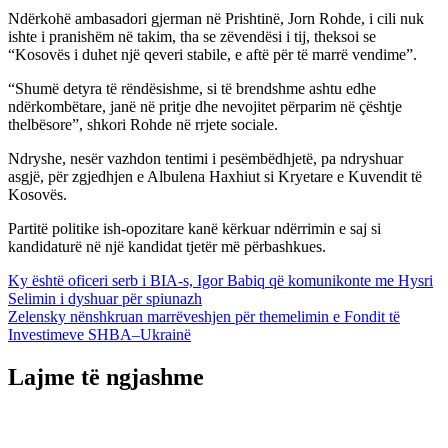
Ndërkohë ambasadori gjerman në Prishtinë, Jorn Rohde, i cili nuk
ishte i pranishëm në takim, tha se zëvendësi i tij, theksoi se
“Kosovës i duhet një qeveri stabile, e aftë për të marrë vendime”.
“Shumë detyra të rëndësishme, si të brendshme ashtu edhe
ndërkombëtare, janë në pritje dhe nevojitet përparim në çështje
thelbësore”, shkori Rohde në rrjete sociale.
Ndryshe, nesër vazhdon tentimi i pesëmbëdhjetë, pa ndryshuar
asgjë, për zgjedhjen e Albulena Haxhiut si Kryetare e Kuvendit të
Kosovës.
Partitë politike ish-opozitare kanë kërkuar ndërrimin e saj si
kandidaturë në një kandidat tjetër më përbashkues.
Lëvizje
Ky është oficeri serb i BIA-s, Igor Babiq që komunikonte me Hysri
Selimin i dyshuar për spiunazh
te
Zelensky nënshkruan marrëveshjen për themelimin e Fondit të
postimet
Investimeve SHBA–Ukrainë
Lajme të ngjashme