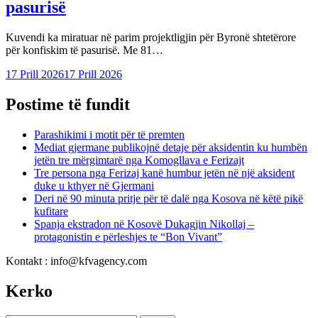
pasurisë
Kuvendi ka miratuar në parim projektligjin për Byronë shtetërore
për konfiskim të pasurisë. Me 81…
17 Prill 2026
17 Prill 2026
Postime të fundit
Parashikimi i motit për të premten
Mediat gjermane publikojnë detaje për aksidentin ku humbën
jetën tre mërgimtarë nga Komogllava e Ferizajt
Tre persona nga Ferizaj kanë humbur jetën në një aksident
duke u kthyer në Gjermani
Deri në 90 minuta pritje për të dalë nga Kosova në këtë pikë
kufitare
Spanja ekstradon në Kosovë Dukagjin Nikollaj –
protagonistin e përleshjes te “Bon Vivant”
Kontakt : info@kfvagency.com
Kerko