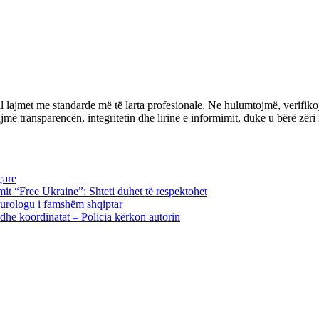
l lajmet me standarde më të larta profesionale. Ne hulumtojmë, verifiko
transparencën, integritetin dhe lirinë e informimit, duke u bërë zëri i 
çare
imit “Free Ukraine”: Shteti duhet të respektohet
neurologu i famshëm shqiptar
n dhe koordinatat – Policia kërkon autorin