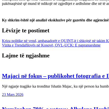
pakënaqësisë që mund të ndikojë në zgjedhjet e ardhshme dhe në të a
Ky shkrim është një analizë ekskluzive për gazetën dhe agjencinë
Lëvizje te postimet
Kriza politike në vend, ambasadorët e QUINT-it i shkojnë në takim Ku
Vizita e Trendafilovës në Kosovë, OVL-UÇK: E papranueshme
Lajme të ngjashme
Majaci në fokus – publikohet fotografia e I
Një ngjarje tragjike ka tronditur fshatin Majac, ku një person ka hu
23 Mars 2026