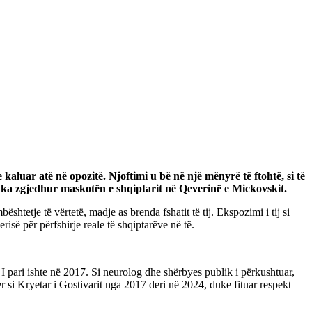
kaluar atë në opozitë. Njoftimi u bë në një mënyrë të ftohtë, si të
ë ka zgjedhur maskotën e shqiptarit në Qeverinë e Mickovskit.
tetje të vërtetë, madje as brenda fshatit të tij. Ekspozimi i tij si
së për përfshirje reale të shqiptarëve në të.
 I pari ishte në 2017. Si neurolog dhe shërbyes publik i përkushtuar,
er si Kryetar i Gostivarit nga 2017 deri në 2024, duke fituar respekt