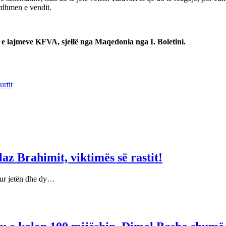
rdhmen e vendit.
 e lajmeve KFVA, sjellë nga Maqedonia nga I. Boletini.
rtit
laz Brahimit, viktimës së rastit!
mbur jetën dhe dy…