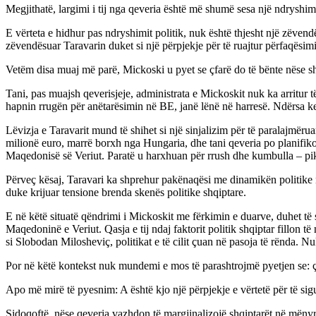
Megjithatë, largimi i tij nga qeveria është më shumë sesa një ndryshim
E vërteta e hidhur pas ndryshimit politik, nuk është thjesht një zëvendë
zëvendësuar Taravarin duket si një përpjekje për të ruajtur përfaqësim
Vetëm disa muaj më parë, Mickoski u pyet se çfarë do të bënte nëse shq
Tani, pas muajsh qeverisjeje, administrata e Mickoskit nuk ka arritur 
hapnin rrugën për anëtarësimin në BE, janë lënë në harresë. Ndërsa k
Lëvizja e Taravarit mund të shihet si një sinjalizim për të paralajmë
milionë euro, marrë borxh nga Hungaria, dhe tani qeveria po planifik
Maqedonisë së Veriut. Paratë u harxhuan për rrush dhe kumbulla – pik
Përveç kësaj, Taravari ka shprehur pakënaqësi me dinamikën politike 
duke krijuar tensione brenda skenës politike shqiptare.
E në këtë situatë qëndrimi i Mickoskit me fërkimin e duarve, duhet t
Maqedoninë e Veriut. Qasja e tij ndaj faktorit politik shqiptar fillon 
si Slobodan Milosheviç, politikat e të cilit çuan në pasoja të rënda. N
Por në këtë kontekst nuk mundemi e mos të parashtrojmë pyetjen se: 
Apo më mirë të pyesnim: A është kjo një përpjekje e vërtetë për të sig
Sidoqoftë, nëse qeveria vazhdon të margjinalizojë shqiptarët në mënyrë 