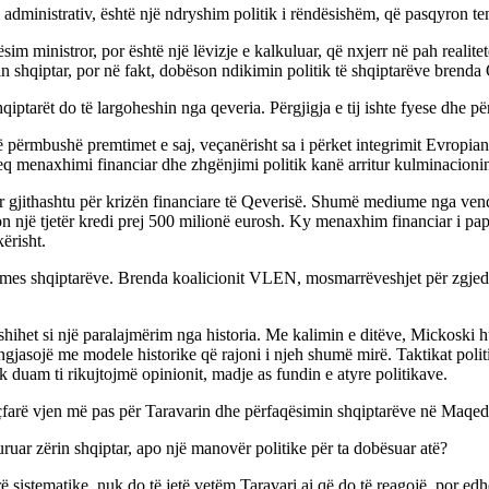
 administrativ, është një ndryshim politik i rëndësishëm, që pasqyron t
sim ministror, por është një lëvizje e kalkuluar, që nxjerr në pah realit
in shqiptar, por në fakt, dobëson ndikimin politik të shqiptarëve brend
iptarët do të largoheshin nga qeveria. Përgjigja e tij ishte fyese dhe p
të përmbushë premtimet e saj, veçanërisht sa i përket integrimit Evropia
eq menaxhimi financiar dhe zhgënjimi politik kanë arritur kulminacioni
ruar gjithashtu për krizën financiare të Qeverisë. Shumë mediume nga v
on një tjetër kredi prej 500 milionë eurosh. Ky menaxhim financiar i 
ërisht.
mes shqiptarëve. Brenda koalicionit VLEN, mosmarrëveshjet për zgjedhje
ë shihet si një paralajmërim nga historia. Me kalimin e ditëve, Mickosk
të ngjasojë me modele historike që rajoni i njeh shumë mirë. Taktikat pol
uk duam ti rikujtojmë opinionit, madje as fundin e atyre politikave.
çfarë vjen më pas për Taravarin dhe përfaqësimin shqiptarëve në Maqed
uruar zërin shqiptar, apo një manovër politike për ta dobësuar atë?
sistematike, nuk do të jetë vetëm Taravari ai që do të reagojë, por edhe 