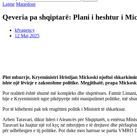
Lajme
Maqedoni
Qeveria pa shqiptarë: Plani i heshtur i Mi
kfvagency
12 Maj 2025
Plot mburrje, Kryeministri Hristijan Mickoski njoftoi shkarkimin e
ishte një lëvizje e zakonshme politike. Megjithatë, prapa Mickos
Por realiteti është shumë më kompleks dhe shqetësues. Fatmir Limani, pa
hije e Kryeministrit ngre pikëpyetje mbi manipulimet politike, më shu
Por të kthehemi pak tek rrugëtimi politik i Ministrit të shkarkuar.
Arben Taravari, dikur lideri i Aleancës për Shqiptarët, u emërua Minis
Taravari ka luajtur një rol kyç në mbrojtjen e të drejtave dhe përfaqës
për udhëheqjen e tij politike. Por duke mos harruar se partia VMRO 