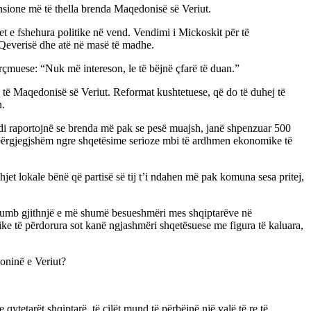
ensione më të thella brenda Maqedonisë së Veriut.
etet e fshehura politike në vend. Vendimi i Mickoskit për të
a Qeverisë dhe atë në masë të madhe.
ërçmuese: “Nuk më intereson, le të bëjnë çfarë të duan.”
n të Maqedonisë së Veriut. Reformat kushtetuese, që do të duhej të
n.
endi raportojnë se brenda më pak se pesë muajsh, janë shpenzuar 500
papërgjegjshëm ngre shqetësime serioze mbi të ardhmen ekonomike të
t lokale bënë që partisë së tij t’i ndahen më pak komuna sesa pritej,
i humb gjithnjë e më shumë besueshmëri mes shqiptarëve në
itike të përdorura sot kanë ngjashmëri shqetësuese me figura të kaluara,
oninë e Veriut?
qytetarët shqiptarë, të cilët mund të përbëjnë një valë të re të