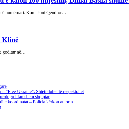
u e kalon 100 mijëshin, Dimal Basha shum
ar së numëruari. Komisioni Qendror…
ë Klinë
të goditur në…
çare
imit “Free Ukraine”: Shteti duhet të respektohet
neurologu i famshëm shqiptar
n dhe koordinatat – Policia kërkon autorin
n