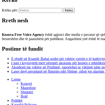
Kërko për:
Rreth nesh
Kosova Free Voice Agency
është agjenci dhe media e pavarur që sjel
besueshëm dhe të paanshëm për publikun. Angazhimi ynë është të ruajmë 
Postime të fundit
E rëndë në Ksamil: Babai godet për vdekje vajzën e tij katërvje
I pari i kryeqytetit merr përsipër aksionin për heqjen e mbishkr
Aksidenti me vdekje në Prishtinë, raportohet se viktimë ishte 
Laser drejt aeroplanit në fluturim mbi Shtime, piloti jep alarmi
Lajme
Kosovë
Maqedoni
Shqipëri
Botë
Politikë
Kronikë Policore