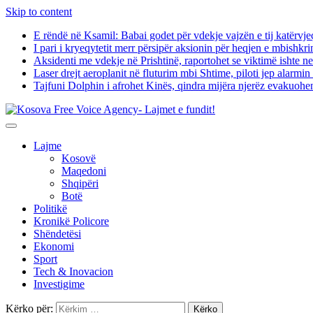
Skip to content
E rëndë në Ksamil: Babai godet për vdekje vajzën e tij katërvje
I pari i kryeqytetit merr përsipër aksionin për heqjen e mbishkr
Aksidenti me vdekje në Prishtinë, raportohet se viktimë ishte 
Laser drejt aeroplanit në fluturim mbi Shtime, piloti jep alarmi
Tajfuni Dolphin i afrohet Kinës, qindra mijëra njerëz evakuohe
Lajme
Kosovë
Maqedoni
Shqipëri
Botë
Politikë
Kronikë Policore
Shëndetësi
Ekonomi
Sport
Tech & Inovacion
Investigime
Kërko për: