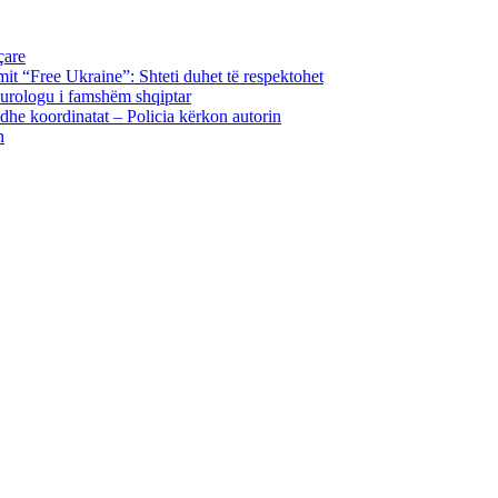
çare
imit “Free Ukraine”: Shteti duhet të respektohet
neurologu i famshëm shqiptar
n dhe koordinatat – Policia kërkon autorin
n