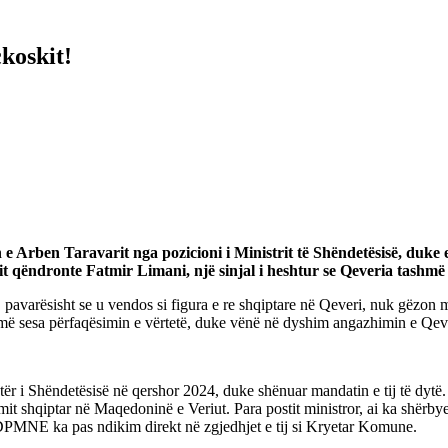
ckoskit!
 Arben Taravarit nga pozicioni i Ministrit të Shëndetësisë, duke e 
kit qëndronte Fatmir Limani, një sinjal i heshtur se Qeveria tashm
varësisht se u vendos si figura e re shqiptare në Qeveri, nuk gëzon mbësh
më sesa përfaqësimin e vërtetë, duke vënë në dyshim angazhimin e Qeveri
tër i Shëndetësisë në qershor 2024, duke shënuar mandatin e tij të dytë.
imit shqiptar në Maqedoninë e Veriut. Para postit ministror, ai ka shërby
DPMNE ka pas ndikim direkt në zgjedhjet e tij si Kryetar Komune.