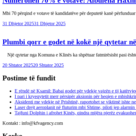
Numërohen 70% e votave: Albulena Haxhi
Mbi 70 përqind e votave të kandidatëve për deputetë kanë përfundu
31 Dhjetor 2025
31 Dhjetor 2025
Plumbi qorr e godet në kokë një qytetar n
Një qytetar nga Komuna e Klinës ka shpëtuar fatmirësisht pasi ësh
20 Shtator 2025
20 Shtator 2025
Postime të fundit
E rëndë në Ksamil: Babai godet për vdekje vajzën e tij katërvje
I pari i kryeqytetit merr përsipër aksionin për heqjen e mbishkr
Aksidenti me vdekje në Prishtinë, raportohet se viktimë ishte 
Laser drejt aeroplanit në fluturim mbi Shtime, piloti jep alarmi
Tajfuni Dolphin i afrohet Kinës, qindra mijëra njerëz evakuohe
Kontakt : info@kfvagency.com
Kerko